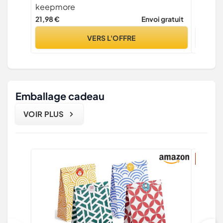
Debout Manches Longues Polo Sweatshirts
keepmore
Cadeau
21,98 €
Envoi gratuit
16,95 €
VERS L'OFFRE
Emballage cadeau
VOIR PLUS
27% ré