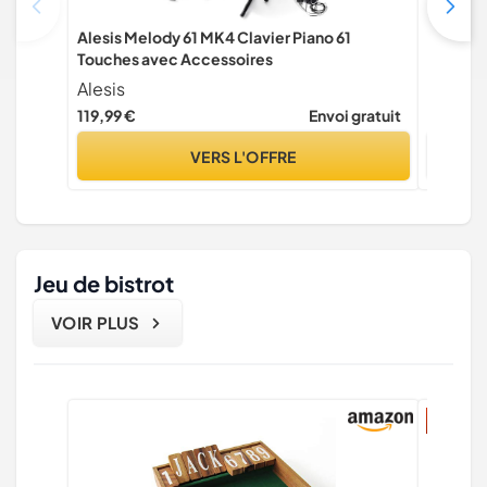
Alesis Melody 61 MK4 Clavier Piano 61
Alesis R
Touches avec Accessoires
avec Ac
Alesis
Alesis
119,99 €
Envoi gratuit
189,99 
VERS L'OFFRE
Jeu de bistrot
VOIR PLUS
28% ré