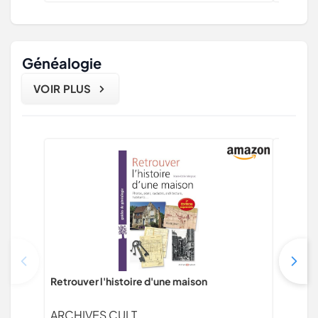
Généalogie
VOIR PLUS
Retrouver l'histoire d'une maison
Décès, d
généalog
ARCHIVES CULT
ARCHI