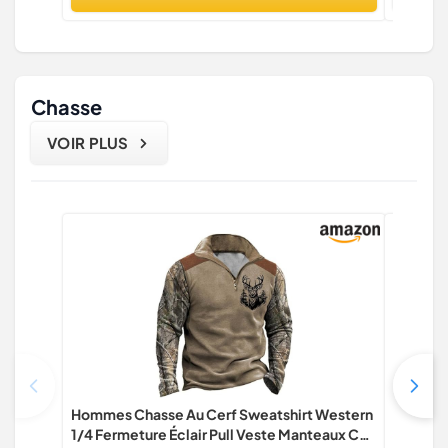
Chasse
VOIR PLUS
Hommes Chasse Au Cerf Sweatshirt Western
Sanglier
1/4 Fermeture Éclair Pull Veste Manteaux Col