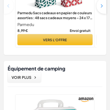
Parmedu Sacs cadeaux en papier de couleurs
Clairef
assorties : 48 sacs cadeaux moyens – 24 x 17 x
Papier C
8 cm avec 48 autocollants, sacs à emporter
Dimensi
Parmedu
Clairef
de qualité alimentaire pour Noël, festivals,
Largeur)
8,99 €
Envoi gratuit
12,14 €
anniversaires, fêtes,
Idéal Po
VERS L'OFFRE
Équipement de camping
VOIR PLUS