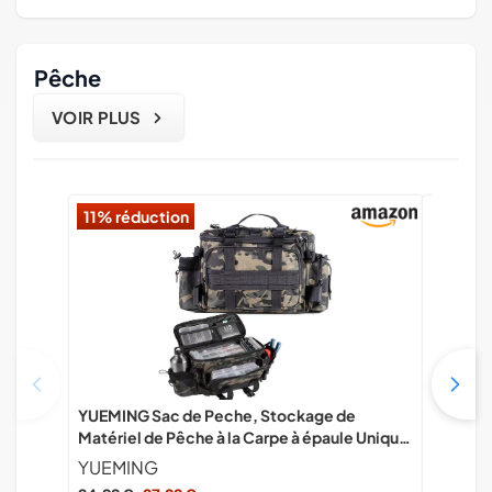
Pêche
VOIR PLUS
11% réduction
YUEMING Sac de Peche, Stockage de
Pmueuff
Matériel de Pêche à la Carpe à épaule Unique
in allum
Grande capacité pour Matériel de Pêche et
accesso
YUEMING
Rangement de Pinces pour leurres de pêche
principi