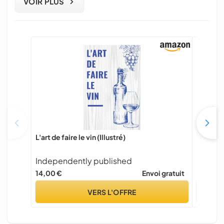
VOIR PLUS
L'art de faire le vin (Illustré)
Pur jus l
Independently published
MARAB
14,00 €
Envoi gratuit
25,00 €
VERS L'OFFRE