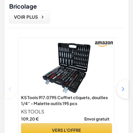
Bricolage
VOIR PLUS
KS Tools 917.0795 Coffret cliquets, douilles
Högert 
1/4'' - Malette outils 195 pcs
avec rev
résistan
KS TOOLS
Högert
pour les
109,20 €
Envoi gratuit
4,12 €
précis
VERS L'OFFRE