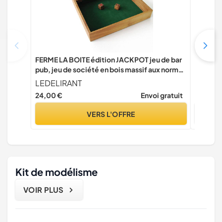
FERME LA BOITE édition JACKPOT jeu de bar
Dujardin
pub, jeu de société en bois massif aux normes
d’ambia
CE marque française, fermez shut the box,
ans de H
LEDELIRANT
Hitster
action et réflexes, 2 joueurs et plus à partir de
entre am
24,00 €
Envoi gratuit
17,90 €
6 ans, jeux avec dés
VERS L'OFFRE
Kit de modélisme
VOIR PLUS