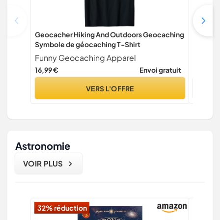
Geocacher Hiking And Outdoors Geocaching
Geocach
Symbole de géocaching T-Shirt
Vintage 
Funny Geocaching Apparel
16,99 €
Envoi gratuit
16,99 €
VERS L'OFFRE
Astronomie
VOIR PLUS
32% réduction