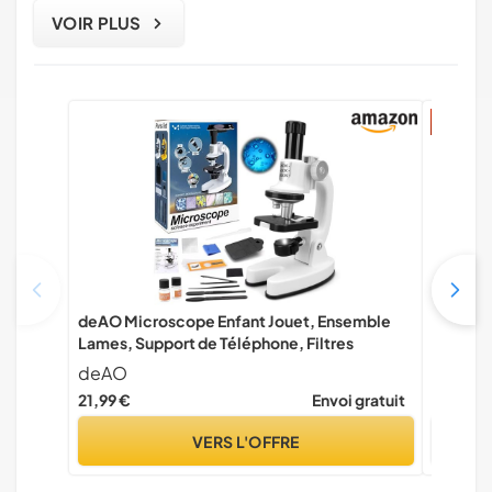
VOIR PLUS
5% réd
deAO Microscope Enfant Jouet, Ensemble
Microsc
Lames, Support de Téléphone, Filtres
IPS de 
grossis
deAO
SGAIN
Portable
21,99 €
Envoi gratuit
26,16 €
Enfants
VERS L'OFFRE