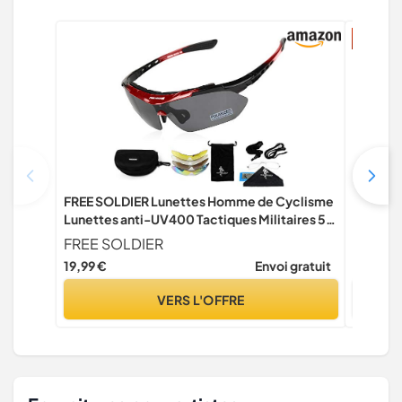
9% réd
FREE SOLDIER Lunettes Homme de Cyclisme
Buaak Lo
Lunettes anti-UV400 Tactiques Militaires 5
boussole,
en 1 Lunette Peche pour VTT Airsoft Course à
boucle, 
FREE SOLDIER
Buaak
Pied, Conduite, Sports de Plein air(Rouge)
bracele
19,99 €
Envoi gratuit
12,20 €
en plein 
VERS L'OFFRE