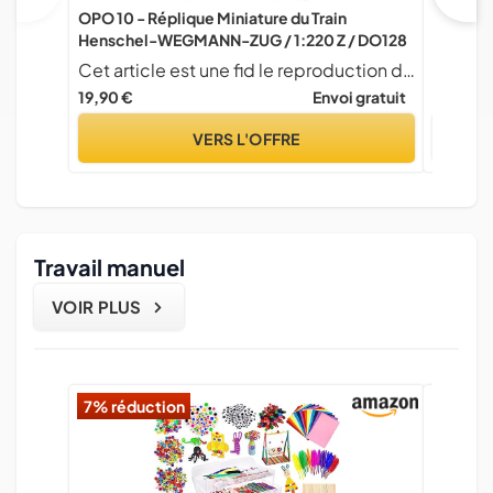
OPO 10 - Réplique Miniature du Train
Modèle 
Henschel-WEGMANN-ZUG / 1:220 Z / DO128
Japonai
Simulé
Cet article est une fid le reproduction du mod le de train ayant exist l' poque
19,90 €
Envoi gratuit
10,49 €
VERS L'OFFRE
Travail manuel
VOIR PLUS
7% réduction