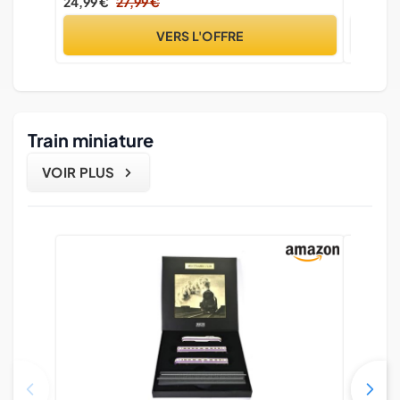
24,99 €
27,99 €
11,58 €
pour pêche en mer(Camouflage Noir)
all'aper
VERS L'OFFRE
Train miniature
VOIR PLUS