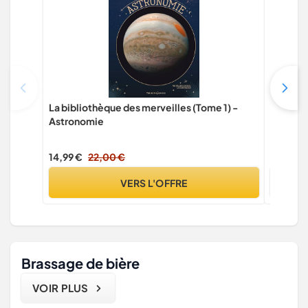
La bibliothèque des merveilles (Tome 1) -
Michel 
Astronomie
Michel
14,99 €
22,00 €
30,95 €
VERS L'OFFRE
Brassage de bière
VOIR PLUS