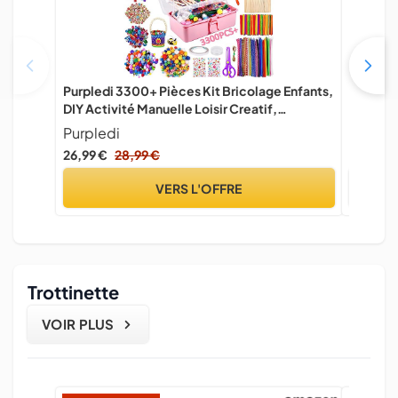
Purpledi 3300+ Pièces Kit Bricolage Enfants,
LPAOIS 
DIY Activité Manuelle Loisir Creatif,
Manuelle
Artistiques Cadeau Garçon et Fille ge 3+ Ans
Set, Fou
Purpledi
LPAOI
pour En
26,99 €
28,99 €
13,99 €
VERS L'OFFRE
Trottinette
VOIR PLUS