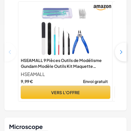
HSEAMALL 9 Pièces Outils de Modélisme
LUCKNI
Gundam Modèle Outils Kit Maquette
D'outils
Construction Modèle de Base Réparation et
Base du
HSEAMALL
LUCKN
Fixation Hobby Building Craft Set
Réparat
9,99 €
Envoi gratuit
14,98 €
VERS L'OFFRE
Microscope