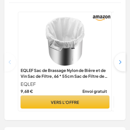
EQLEF Sac de Brassage Nylon de Bière et de
Hydromè
Vin Sac de Filtre, 66 * 55cm Sac de Filtre de
100 ml
Grille de Homebrewing Cidre Brassage à
EQLEF
Thermo
Froid Houblon Sac de Corde de Filtre (66 *
9,68 €
Envoi gratuit
12,95 €
55cm)
VERS L'OFFRE