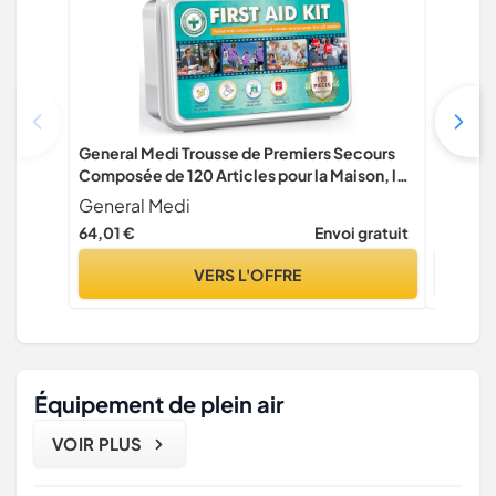
General Medi Trousse de Premiers Secours
Bidon d'
Composée de 120 Articles pour la Maison, le
robinet 
Véhicule, les Voyages, le Bureau, le Lieu de
poignée 
General Medi
Jarkyfi
Travail, la Randonnée, la Survie et l'Extérieur
camping
64,01 €
Envoi gratuit
15,99 €
Équipem
VERS L'OFFRE
Équipement de plein air
VOIR PLUS