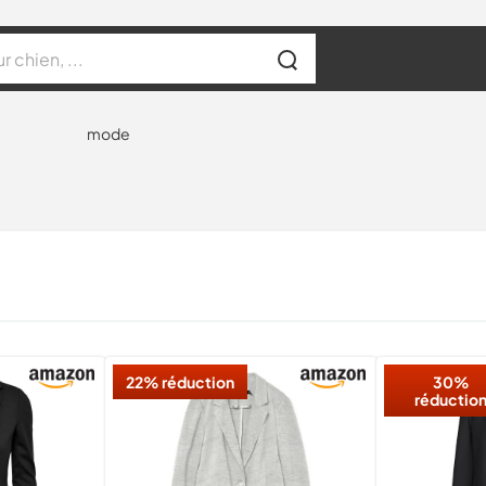
mode
22% réduction
30%
réductio