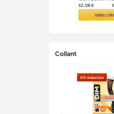
White), L
52,08 €
E
VERS L'OF
Collant
5% réduction