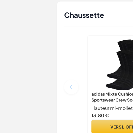
Chaussette
adidas Mixte Cushio
Sportswear Crew Soc
Black / White, 6.5-8
Hauteur mi-mollet
13,80 €
VERS L'OF