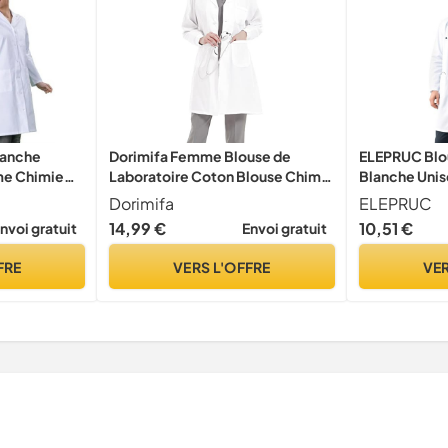
lanche
Dorimifa Femme Blouse de
ELEPRUC Blou
e Chimie
Laboratoire Coton Blouse Chimie
Blanche Unis
atoire
Blanche collège Cosplay Mince L
Medicale Tra
Dorimifa
ELEPRUC
 T1-38/40
Manches Lon
14,99 €
10,51 €
nvoi gratuit
Envoi gratuit
Vêtements de
Scientifique
FRE
VERS L'OFFRE
VER