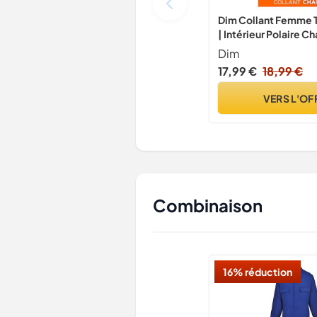
Dim Collant Femme
| Intérieur Polaire Ch
Transparent | Hiver C
Dim
Élégance
17,99 €
18,99 €
VERS L'OF
Combinaison
16% réduction