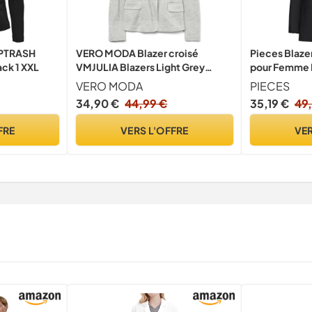
OPTRASH
VERO MODA Blazer croisé
Pieces Blaze
ack 1 XXL
VMJULIA Blazers Light Grey
pour Femme N
Melange 42 Light Grey Melange
VERO MODA
PIECES
42
34,90 €
44,99 €
35,19 €
49
FRE
VERS L'OFFRE
VER