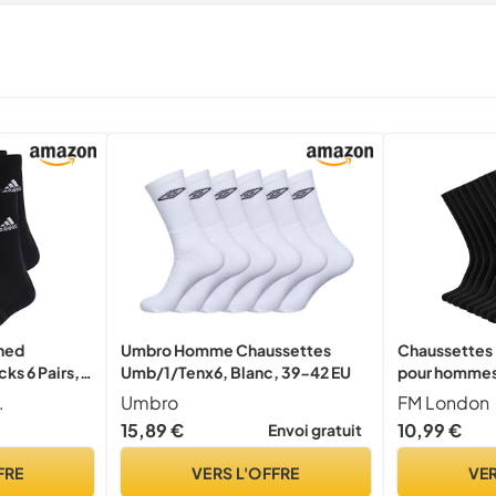
ned
Umbro Homme Chaussettes
Chaussettes 
ks 6 Pairs,
Umb/1/Tenx6, Blanc, 39-42 EU
pour homme
.
Umbro
FM London
15,89 €
10,99 €
Envoi gratuit
FRE
VERS L'OFFRE
VER