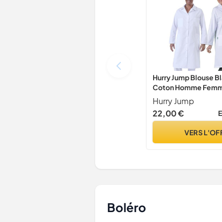
Hurry Jump Blouse B
Coton Homme Femm
Lycée Collège Labor
Hurry Jump
Rentrée des Classes
22,00 €
E
VERS L'OF
Boléro