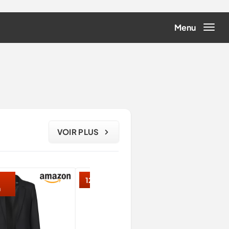
Menu
VOIR PLUS
12% réduction
n