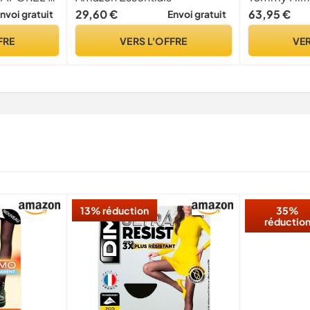
29,60 €
63,95 €
nvoi gratuit
Envoi gratuit
FRE
VERS L'OFFRE
VER
13% réduction
35%
réductio