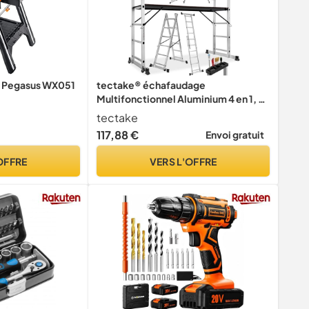
e Pegasus WX051
tectake® échafaudage
Multifonctionnel Aluminium 4 en 1, 2
roulettes, 150 kg
tectake
117,88 €
Envoi gratuit
OFFRE
VERS L'OFFRE