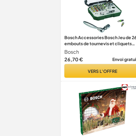
Bosch Accessories Bosch Jeu de 2
embouts de tournevis et cliquets
(qualité extra dure, accessoires po
Bosch
perceuse et tournevis)
26,70 €
Envoi gratu
VERS L'OFFRE