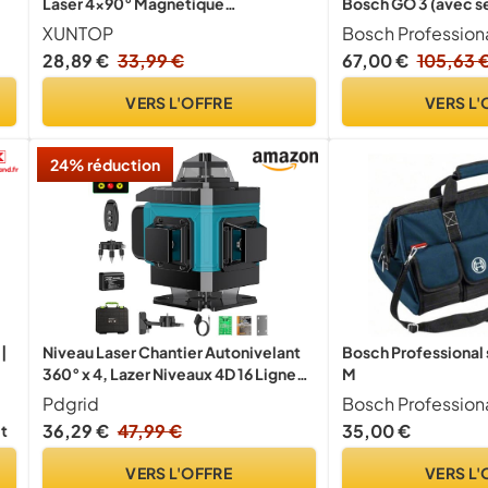
Laser 4×90° Magnétique
Bosch GO 3 (avec s
Rechargeable （Rouge）
porte-embout, câb
XUNTOP
Bosch Profession
coffret)
28,89 €
33,99 €
67,00 €
105,63 
VERS L'OFFRE
VERS L'
24% réduction
 |
Niveau Laser Chantier Autonivelant
Bosch Professional sa
360° x 4, Lazer Niveaux 4D 16 Lignes
M
Laser, Autonivellement et Mode
Pdgrid
Bosch Profession
Pulsé Extérieur, 2 x Batterie,
36,29 €
47,99 €
35,00 €
it
Nivellement Automatique, Support
Rotatif, Télécommande
VERS L'OFFRE
VERS L'