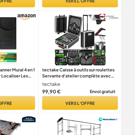
OFFRE
VERS L'OFFRE
nner Mural 4 en 1
tectake Caisse à outils sur roulettes
Localiser Les
Servante d'atelier complète avec
n Bois, Câbles
outils 1200 pièces - Rangement
tectake
atelier Outillage à main Bricolage
99,90 €
Envoi gratuit
Embout visseuse Kit tournevis
OFFRE
VERS L'OFFRE