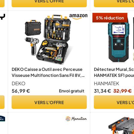
VERS L'OFFRE
VERS L'
5% réduction
DEKO Caisse a Outil avec Perceuse
Détecteur Mural,Sca
Visseuse Multifonction Sans Fil 8V,
HANMATEK SF1 pour 
126 Pièces Malette Outils complete,
Métaux,Chevilles e
DEKO
HANMATEK
u
Ensemble d'Outils avec
électriques CA
56,99 €
31,34 €
32,99 €
Envoi gratuit
Perceusepour Réparation, Entretien
et Travail
VERS L'OFFRE
VERS L'