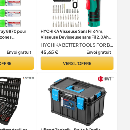
ray 8870 pour
HYCHIKA Visseuse Sans Fil 6Nm,
 zones
Visseuse Devisseuse sans Fil 2.0Ah
arqueurs à craie
3.6V Avec 35 Accessoires, Lampe
HYCHIKA BETTER TOOLS FOR BETTER LIFE
qu’à 50 mm de
LED, Câble USB et Boîte de
45,65 €
Envoi gratuit
Envoi gratuit
o & bricolage -
Rangement, Pour la Réparation et le
250 pulvérisations
Bricolage
OFFRE
VERS L'OFFRE
ffret douilles
Högert Technik - Boite à Outils