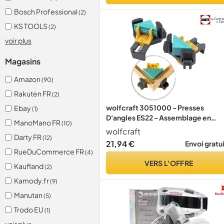
Bosch Professional
(2)
KS TOOLS
(2)
voir plus
Magasins
Amazon
(90)
Rakuten FR
(2)
wolfcraft 3051000 - Presses
Ebay
(1)
D'angles ES22 - Assemblage en
ManoMano FR
(10)
Angle et en T -Vissage et Encollage
wolfcraft
Darty FR
90° - 2 pièces
(12)
21,94 €
Envoi gratu
RueDuCommerce FR
(4)
VERS L'OFFRE
Kaufland
(2)
Kamody.fr
(9)
Manutan
(5)
Trodo EU
(1)