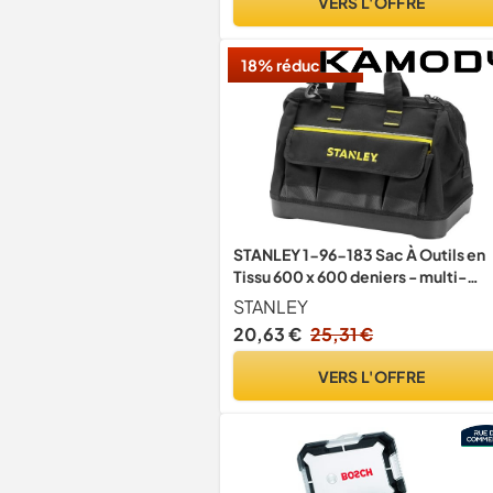
VERS L'OFFRE
18% réduction
STANLEY 1-96-183 Sac À Outils en
Tissu 600 x 600 deniers - multi-
Compartiments - Sangle
STANLEY
Bandoulière avec Renfort Au Nivea
20,63 €
25,31 €
de l'Épaule - Conception Rigide -
Dimensions (en cm): 44,7 x 27,5 x
VERS L'OFFRE
23,5