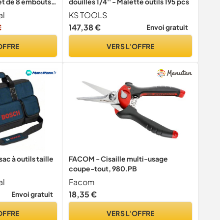
et de 8 embouts,
douilles 1/4'' - Malette outils 195 pcs
le USB-C, mini
al
KS TOOLS
€
147,38 €
Envoi gratuit
OFFRE
VERS L'OFFRE
c à outils taille
FACOM - Cisaille multi-usage
coupe-tout, 980.PB
al
Facom
18,35 €
Envoi gratuit
OFFRE
VERS L'OFFRE