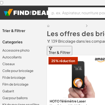
Trier & Filtrer
Les offres des br
🏅 139 Bricolage dans les compar
Categories
Accessoire photo
Trier & Filtrer
Autocollants
25% réduction
Ciseaux
Colle pour bricolage
Fil de bricolage
Film de bricolage
Gabarit
Gaz pour ballons
HOTO Télémètre Laser
Kit de moulage en plâtre