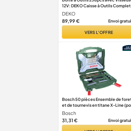
12V: DEKO Caisse à Outils Comple
Rose,Caisse a Outil Complete à
DEKO
Tiroirs Faciliter le Rangement et
89,99 €
Envoi gratu
l'accès aux, Perceuse Femme pour
Réparation et Bricolage
VERS L'OFFRE
Bosch 50 pièces Ensemble de fore
et de tournevis en titane X-Line (po
bois, pierre et métal, accessoires
Bosch
perceuses)
31,31 €
Envoi gratu