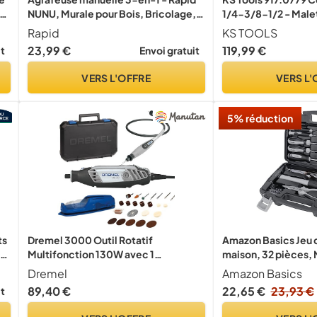
te
NUNU, Murale pour Bois, Bricolage,
1/4-3/8-1/2 - Malet
pour Tapisserie et Tissus, agrafeuse
Rapid
KS TOOLS
Câbles, Puissance Réglable et
23,99 €
119,99 €
it
Envoi gratuit
Ergonomique, Avec 3 000 Agrafes et
Clous - (5001728)
VERS L'OFFRE
VERS L'
5% réduction
ts
Dremel 3000 Outil Rotatif
Amazon Basics Jeu d’
ur
Multifonction 130W avec 1
maison, 32 pièces, 
Adaptation 25 Accessoires, Vitesse
Dremel
Amazon Basics
Variable 10000-33000 tr/min pour
89,40 €
22,65 €
23,93 €
it
Découper, Poncer, Percer, Nettoyer,
Sculpter, Polir, Graver, Meuler