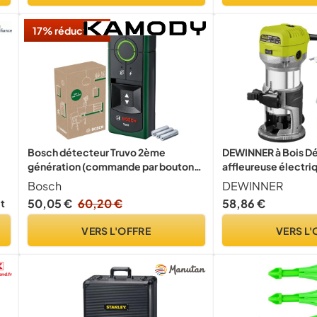
17% réduction
Bosch détecteur Truvo 2ème
DEWINNER à Bois D
génération (commande par bouton
affleureuse électr
 à
unique, détection facile de câbles
33000RPM, 6 Vitess
Bosch
DEWINNER
électriques sous tension et de métal
Pinces de 1/4" 6m
50,05 €
60,20 €
58,86 €
it
jusqu’à 70 mm de profondeur, dans
profession plastifi
boîte carton e-commerce)
Accessoires
VERS L'OFFRE
VERS L'