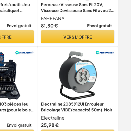
ret à outils Jeu
Perceuse Visseuse Sans Fil 20V,
s à cliquet
Visseuse Devisseuse Sans Fil avec 2
Batteries 2.0Ah, 42Nm, 25+1
FAHEFANA
Réglages de Couple, 2 Vitesses, LED,
81,30 €
Envoi gratuit
Envoi gratuit
24 Accessoires et Valise, pour la
Bricolage
OFFRE
VERS L'OFFRE
103 pièces Jeu
Electraline 2085912UI Enrouleur
ts (pour le bois,
Bricolage VIDE (capacité 50m), Noir
l, accessoires
Electraline
 de vissage)
25,98 €
Envoi gratuit