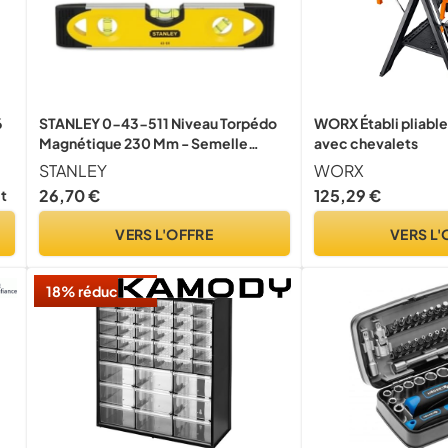
6
STANLEY 0-43-511 Niveau Torpédo
WORX Établi pliabl
Magnétique 230 Mm - Semelle
avec chevalets
ur
Aluminium - Rainure V Pour Le
STANLEY
WORX
Contrôle De Surfaces Cylindriques -
26,70 €
125,29 €
it
3 Fioles Réversibles Et Antichocs -
Extrémité Caoutchoutées
VERS L'OFFRE
VERS L'
18% réduction