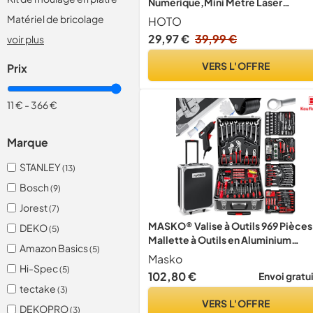
Numérique,Mini Mètre Laser
Rechargeable,0,05 – 30m
Matériel de bricolage
HOTO
29,97 €
39,99 €
voir plus
VERS L'OFFRE
Prix
11 €
-
366 €
Marque
STANLEY
(13)
Bosch
(9)
Jorest
(7)
MASKO® Valise à Outils 969 Pièces
DEKO
(5)
Mallette à Outils en Aluminium
Amazon Basics
(5)
Coffret à Outils Set | Boîte à Outils
Masko
avec Roulettes pour Maison,
Hi-Spec
(5)
102,80 €
Envoi gratu
Bricolage, Garage, Auto | Chariot
tectake
(3)
Outils Professionnel Noir
VERS L'OFFRE
DEKOPRO
(3)