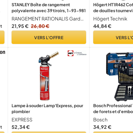
STANLEY Boîte de rangement
Högert HT1R462 Coff
polyvalente avec 39 tiroirs, 1-93-981
de douilles tournevi
Noir/bleu 1/4"
RANGEMENT RATIONALIS Gardez votre espace de travail bien rang et vos outils facilement accessibles gr ce aux 39 tiroirs con us pour une organisation optimale.
Högert Technik
21,95 €
26,80 €
44,84 €
it
VERS L'OFFRE
VERS L'
Lampe à souder Lamp'Express, pour
Bosch Professional 
plombier
de forets et d'embou
la pierre et le méta
EXPRESS
Bosch
outils de perçage et
52,34 €
34,92 €
it
,