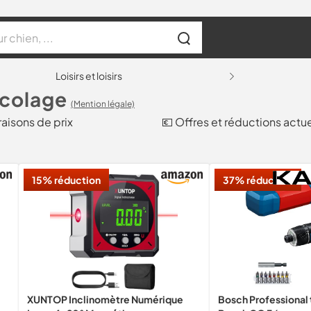
Loisirs et loisirs
icolage
(Mention légale)
aisons de prix
💶 Offres et réductions actue
15% réduction
37% réduction
XUNTOP Inclinomètre Numérique
Bosch Professional 