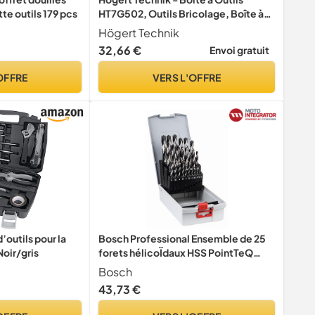
te outils 179 pcs
HT7G502, Outils Bricolage, Boîte à
Outils avec une Capacité de Charge
Högert Technik
jusqu'à 50 kg, Trousse a Outils,
32,66 €
Envoi gratuit
Fermetures Robustes en ABS,
Construction Modulaire
OFFRE
VERS L'OFFRE
outils pour la
Bosch Professional Ensemble de 25
Noir/gris
forets hélicoÏdaux HSS PointTeQ
(pour métal, ProBox, accessoires
Bosch
pour perceuses-visseuses)
43,73 €