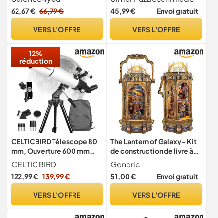
avec Télescope, Jouet pour
Nébuleuse d'Andromède,
62,67 €
66,79 €
45,99 €
Envoi gratuit
Garçon et Fille avec
Astronomie, Spectaculaire
Lunette Astronomique, Kit
galaxie spirale 3D
VERS L'OFFRE
VERS L'OFFRE
Éducatif de Sciences pour
Enfants 7 8 9 10+ Ans
12%
réduction
CELTICBIRD Télescope 80
The Lantern of Galaxy - Kit
mm, Ouverture 600 mm
de construction de livre à
pour Adultes débutants en
faire soi-même - Puzzle 3D
CELTICBIRD
Generic
Astronomie – Télescope
en bois - Observatoire
122,99 €
139,99 €
51,00 €
Envoi gratuit
réfracteur astronomique
astronomique - Serre-
Portable entièrement
livres avec lumière LED - Kit
VERS L'OFFRE
VERS L'OFFRE
Multicouche à Haute
de construction de maison
Transmission, Monture AZ
miniature pour