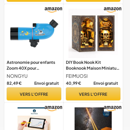
Trépied, Adaptateur
Téléphone,Télécommande
Astronomie pour enfants
DIY Book Nook Kit
Zoom 40X pour
Booknook Maison Miniature
l'observation des oiseaux
Puzzle 3D Bois
NONGYU
FEIMUOSI
et des fleurs en plein air et
82,49 €
Envoi gratuit
40,99 €
Envoi gratuit
apprentissage en salle de
classe Astronomie pour
VERS L'OFFRE
VERS L'OFFRE
enfants