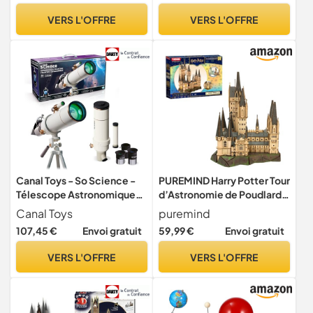
politique et astronomique
télescope astronomique
VERS L'OFFRE
VERS L'OFFRE
avec lumières, modèle de
collection de télescope
Canal Toys - So Science -
PUREMIND Harry Potter Tour
Télescope Astronomique
d’Astronomie de Poudlard,
pour Enfant Dès 8 Ans -
Puzzle 3D Bois Kit DIY
Canal Toys
puremind
Grossissement 120x -
107,45 €
Envoi gratuit
59,99 €
Envoi gratuit
Oculaires 16x et 40x -
Support Smartphone -
VERS L'OFFRE
VERS L'OFFRE
Trépied Réglable - Kit
Astronomie Lune et
Planètes - COS002