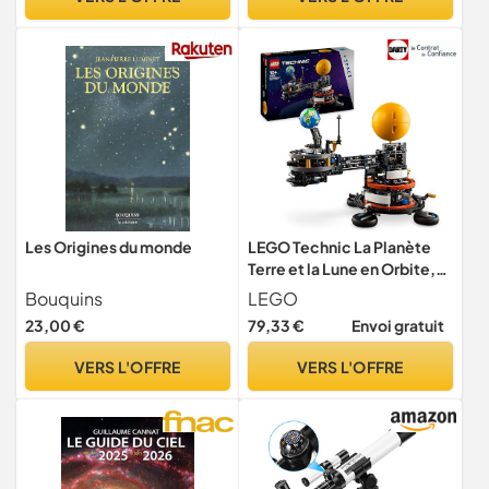
Les Origines du monde
LEGO Technic La Planète
Terre et la Lune en Orbite,
Jouet de Construction
Bouquins
LEGO
Créatif, Stimule le Jeu en
23,00 €
79,33 €
Envoi gratuit
Autonomie, Thème du
Système Solaire, Cadeau
VERS L'OFFRE
VERS L'OFFRE
Intergalactique pour
Garçons et Filles Dès 10 Ans
42179