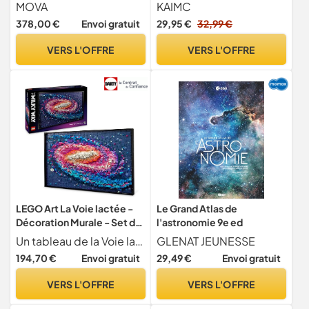
Rotatif 3 Pouces avec
MOVA
KAIMC
Lampe Colorée, Cadeau
378,00 €
Envoi gratuit
29,95 €
32,99 €
Déco de Bureau Original
pour Hommes, Patron ou
VERS L'OFFRE
VERS L'OFFRE
Jouet Éducatif pour
Enfants, Système Solaire 9
Planètes Astronomie
LEGO Art La Voie lactée -
Le Grand Atlas de
Décoration Murale - Set de
l'astronomie 9e ed
Construction pour Adultes -
Un tableau de la Voie lact e Cr ez un grand tableau repr sentant la Voie lact e avec ce set de construction LEGO pour adultes pouvant tre expos apr s la construction comme d coration murale, dans une chambre ou un salon
GLENAT JEUNESSE
Cadeau sur Le Thème de
194,70 €
Envoi gratuit
29,49 €
Envoi gratuit
l’Espace et de l’Astronomie
- Activité Créative pour Les
VERS L'OFFRE
VERS L'OFFRE
Passionnés d’Art et de
Design 31212