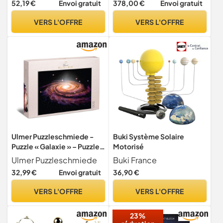
52,19 €
Envoi gratuit
378,00 €
Envoi gratuit
VERS L'OFFRE
VERS L'OFFRE
Ulmer Puzzleschmiede -
Buki Système Solaire
Puzzle « Galaxie » – Puzzle
Motorisé
1000 pièces dans l'espace
Ulmer Puzzleschmiede
Buki France
et l'univers – Spéculaire en
32,99 €
Envoi gratuit
36,90 €
Spirale comme Illustration
3D – Brume Andromeda,
VERS L'OFFRE
VERS L'OFFRE
Astronomie, Galaxy, Deep
Space
23%