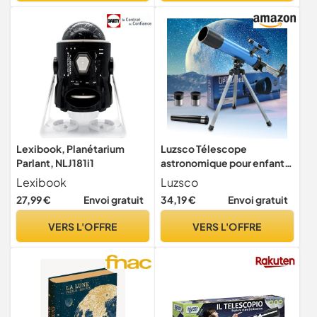
de design, idées de
Lexibook, Planétarium
Luzsco Télescope
Parlant, NLJ181i1
astronomique pour enfants
de 8 à 12 ans avec trépied |
Lexibook
Luzsco
Télescope débutant
27,99 €
Envoi gratuit
34,19 €
Envoi gratuit
d'ouverture de 50 mm |
Cadeau éducatif pour
VERS L'OFFRE
VERS L'OFFRE
garçons et filles de 6 à 12 ans
| Portable | 2 oculaires 20X-
100X