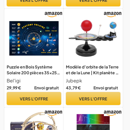
Débutants, Jouets de
Cadeaux Uniques,
l’Espace, Cadeaux NASA
Décoration D'étude(Musée
D'astronomie)
Puzzle en Bois Système
Modèle d’orbite de la Terre
Solaire 200 pièces 35x25
et de la Lune | Kit planète du
cm Educatif Astronomie
système Solaire | Modèle
Bel'igi
Jubepk
Planètes Espace Cosmos
d'enseignement de
29,99 €
Envoi gratuit
43,79 €
Envoi gratuit
Adultes Enfants 6 7 8 9 10
l'astronomie | Kit de
Ans
modèle de Lune de Terre,
VERS L'OFFRE
VERS L'OFFRE
modèles spatiaux éducatifs
avec modèles de Lune de