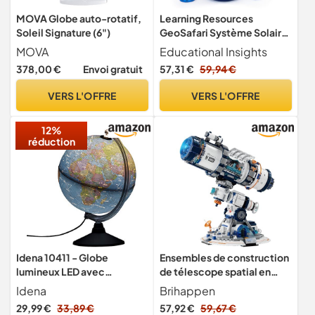
MOVA Globe auto-rotatif,
Learning Resources
Soleil Signature (6")
GeoSafari Système Solaire
pour Enfants Apprentissage
MOVA
Educational Insights
de l’Astronomie Maquette
378,00 €
Envoi gratuit
57,31 €
59,94 €
motorisée avec projecteur
Ages 5+
VERS L'OFFRE
VERS L'OFFRE
12%
réduction
Idena 10411 - Globe
Ensembles de construction
lumineux LED avec
de télescope spatial en
constellations, interrupteur
blocs de construction pour
Idena
Brihappen
marche/arrêt, diamètre
adultes (995 pièces), jouets
29,99 €
33,89 €
57,92 €
59,67 €
env. 25 cm, cartographie
de construction de