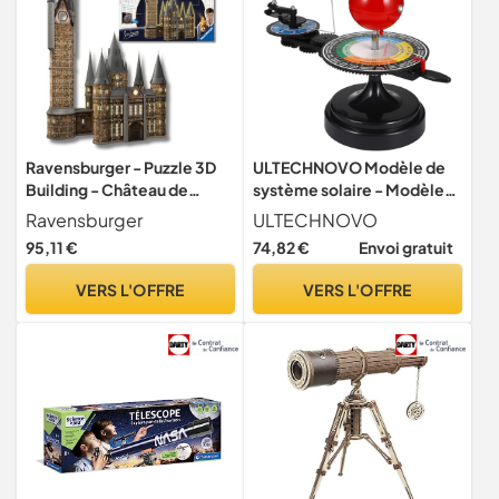
Ravensburger - Puzzle 3D
ULTECHNOVO Modèle de
Building - Château de
système solaire - Modèle
Poudlard illuminé - La Tour
orbital - Modèle orbital du
Ravensburger
ULTECHNOVO
d'Astronomie/Harry Potter
système solaire - Modèle
95,11 €
74,82 €
Envoi gratuit
- A partir de 10 Ans - 540
3D - Modèle rotatif -
pièces numérotées à
Science - Éducation -
VERS L'OFFRE
VERS L'OFFRE
Assembler sans Colle -
Astronomie
Accessoires Inclus - 11551