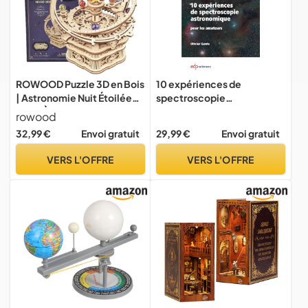
ROWOOD Puzzle 3D en Bois
10 expériences de
| Astronomie Nuit Étoilée
spectroscopie
Boîte À Musique |
astronomique: pour les
rowood
Mécanique Entraînement
amateurs
32,99 €
Envoi gratuit
29,99 €
Envoi gratuit
par Engrenage | Bricolage
Maquette en Bois A
VERS L'OFFRE
VERS L'OFFRE
Construire pour Adultes