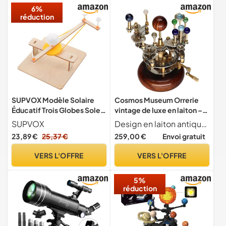
6%
réduction
SUPVOX Modèle Solaire
Cosmos Museum Orrerie
Éducatif Trois Globes Soleil
vintage de luxe en laiton –
Terre Lune Jouet
Mécanisme d'engrenage
SUPVOX
Design en laiton antique fabriqu la main fabriqu partir de laiton de haute qualit avec une finition vintage, cette orrerie allie l gance historique. Les d tails antiques ajoutent une touche sophistiqu e n'importe quelle pi ce, ce qui en fait une pi ce ma tresse parfaite pour les bureaux, les tudes et les tag res.
Scientifique pour Enfants
planétaire exquis en laiton |
23,89 €
25,37 €
259,00 €
Envoi gratuit
Apprentissage Astronomie
Ornement de bureau
Orbitales 7.09X3.94X3.94In
astronomique | Modèle de
VERS L'OFFRE
VERS L'OFFRE
système solaire (modèle de
système solaire de bureau)
5%
réduction