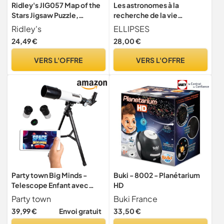
Ridley's JIG057 Map of the
Les astronomes à la
Stars Jigsaw Puzzle,
recherche de la vie
Multicoloured, 1000
extraterrestre: Que
Ridley's
ELLIPSES
Pieces
savons-nous vraiment ?
24,49 €
28,00 €
Comment fait-on ? Quelles
découvertes nous
VERS L'OFFRE
VERS L'OFFRE
attendent ?
Party town Big Minds -
Buki - 8002 - Planétarium
Telescope Enfant avec
HD
Application éducative |
Party town
Buki France
Telescope Astronomique
39,99 €
Envoi gratuit
33,50 €
Enfant 8 Anset Plus |