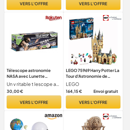
Lunette Astronomique Et
VERS L'OFFRE
VERS L'OFFRE
Terrestre | Astronomie |
Cadeau Garçon 8 Ans
Télescope astronomie
LEGO 75969 Harry Potter La
NASA avec Lunette
Tour d'Astronomie de
Clementoni Science Fun
Poudlard, Jeu de
Un v ritable t lescope avec le signe de la NASA pour observer la lune, les toiles et le ciel. Lentille de 50 mm et lunettes interchangeables pour diff rents niveaux de grossissement. Le t lescope est quip d'un tr pied r glable en hauteur de 130 cm. Les instructions illustr es guident l'enfant travers les secrets de l'astronomie
LEGO
Construction, Figurines
30,00 €
164,15 €
Envoi gratuit
Harry Potter, Hermione,
Ron, Drago Malefoy, Jouet
VERS L'OFFRE
VERS L'OFFRE
de Château