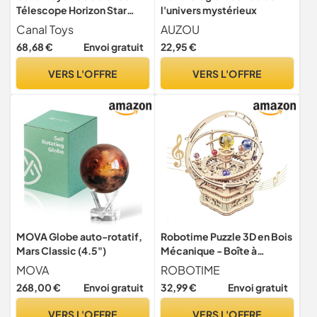
Télescope Horizon Star
l'univers mystérieux
pour Enfant dès 8 Ans -
Canal Toys
AUZOU
Zoom 20x à 60x - Support
68,68 €
Envoi gratuit
22,95 €
Smartphone - Trépied
Réglable - Kit Astronomie
VERS L'OFFRE
VERS L'OFFRE
Lune, Planètes et Étoiles -
COS 008
MOVA Globe auto-rotatif,
Robotime Puzzle 3D en Bois
Mars Classic (4.5")
Mécanique - Boîte à
Musique Astronomie Nuit
MOVA
ROBOTIME
étoilée - Kit Bricolage
268,00 €
Envoi gratuit
32,99 €
Envoi gratuit
Artisanat - Cadeau pour
Adolescents et Adultes
VERS L'OFFRE
VERS L'OFFRE