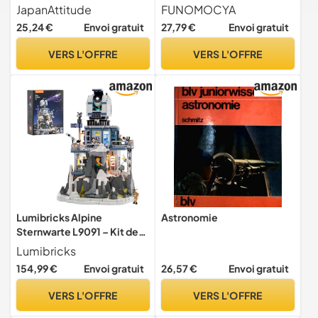
Astronomie 9cm Vintage
Plastique
JapanAttitude
FUNOMOCYA
Pirate Steampunk Globe
25,24 €
Envoi gratuit
27,79 €
Envoi gratuit
VERS L'OFFRE
VERS L'OFFRE
Lumibricks Alpine
Astronomie
Sternwarte L9091 – Kit de
construction modulaire
Lumibricks
avec projecteur de ciel
154,99 €
Envoi gratuit
26,57 €
Envoi gratuit
étoilé, 2437 pièces,
cadeaux pour les amateurs
VERS L'OFFRE
VERS L'OFFRE
d'astronomie, pour
adolescents et adultes