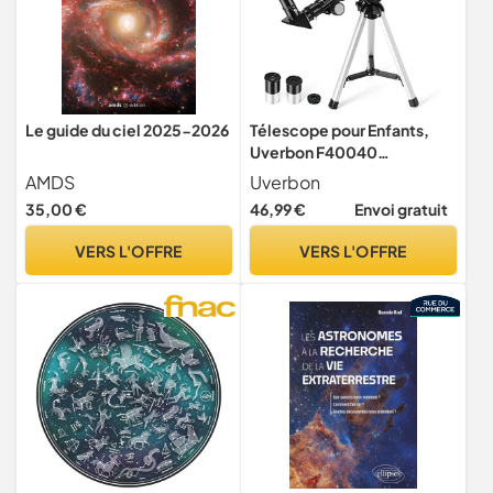
Le guide du ciel 2025-2026
Télescope pour Enfants,
Uverbon F40040
Télescopes Astronomiques
AMDS
Uverbon
avec Boussole et
35,00 €
46,99 €
Envoi gratuit
Télescope Réfracteur
Trépied pour Enfants et
VERS L'OFFRE
VERS L'OFFRE
Débutants