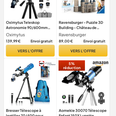
Oximytus Teleskop
Ravensburger - Puzzle 3D
Astronomie 90/600mm
Building - Château de
Refraktor mit Alu-Stativ 2
Poudlard - La Tour
Oximytus
Ravensburger
Okularen
d'Astronomie / Harry Potter
139,99 €
Envoi gratuit
89,00 €
Envoi gratuit
- A partir de 10 ans - 540
pièces numérotées à
VERS L'OFFRE
VERS L'OFFRE
assembler sans colle -
Accessoires inclus - 11277
5%
réduction
Bresser Télescope à
Aomekie 30070 Télescope
lentilles 70/400 pour
Enfant 150X Lunette