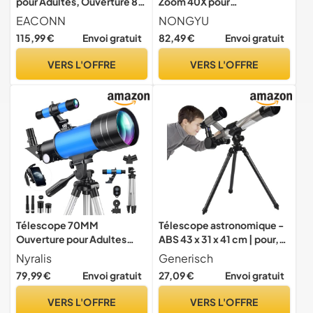
pour Adultes, Ouverture 80
Zoom 40X pour
mm, Ouverture 600 mm,
l'observation des oiseaux
EACONN
NONGYU
télescope de Voyage
et des fleurs en plein air et
115,99 €
Envoi gratuit
82,49 €
Envoi gratuit
Portable pour débutants et
apprentissage en salle de
Enfants avec trépied
classe Astronomie pour
VERS L'OFFRE
VERS L'OFFRE
Adaptateur de téléphone
enfants
Sac à Dos
Télescope 70MM
Télescope astronomique -
Ouverture pour Adultes
ABS 43 x 31 x 41 cm | pour,
Enfants débutants en
télescope
Nyralis
Generisch
Astronomie, Telescope
79,99 €
Envoi gratuit
27,09 €
Envoi gratuit
astronomique réfracteur
entièrement Multicouche à
VERS L'OFFRE
VERS L'OFFRE
Haute Transmission,