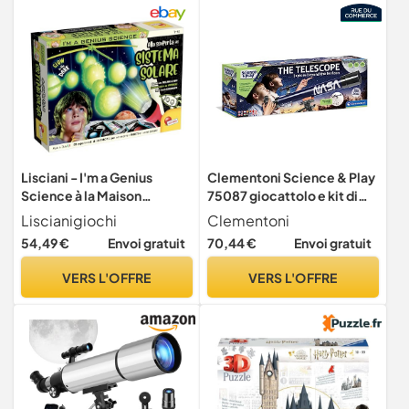
Lisciani - I'm a Genius
Clementoni Science & Play
Science à la Maison
75087 giocattolo e kit di
Astronomie, Planètes en
scienza per bambini
Liscianigiochi
Clementoni
Plastique Brillantes dans
(Clementoni)
54,49 €
Envoi gratuit
70,44 €
Envoi gratuit
l'Obscurité, Multicolore,
97548
VERS L'OFFRE
VERS L'OFFRE