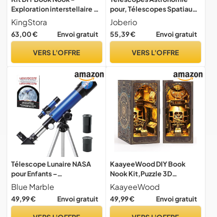
Exploration interstellaire -
pour, Télescopes Spatiaux
Style gothique classique,
Monoculaires Extérieur,
KingStora
Joberio
décoration étoilée épique,
Trépied pour Monoculaire,
63,00 €
Envoi gratuit
55,39 €
Envoi gratuit
idéal pour les amateurs
Réfracteur Portable,
d'astronomie (sans housse
Télescope Astronomique
VERS L'OFFRE
VERS L'OFFRE
anti-poussière)
pour pour La Science
Précoce, Jumelles
Télescope Lunaire NASA
KaayeeWood DIY Book
pour Enfants –
Nook Kit,Puzzle 3D
Grossissement 90x, avec
Miniatures en Bois avec
Blue Marble
KaayeeWood
Deux Oculaires, Trépied de
Éclairage LED, Booknook
49,99 €
Envoi gratuit
49,99 €
Envoi gratuit
Table et Chercheur,
Miniature House pour
Télescope Lune pour
Adultes et Adolescents,
VERS L'OFFRE
VERS L'OFFRE