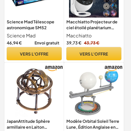
Science Mad Télescope
Macchiatto Projecteur de
astronomique SM52
ciel étoilé planétarium
avec 13 disques de film -
Science Mad
Macchiatto
Veilleuse rotative à 360 ° -
46,94 €
Envoi gratuit
39,73 €
43,73 €
Pour chambre à coucher,
plafond, cadeaux pour
VERS L'OFFRE
VERS L'OFFRE
enfants et adultes
JapanAttitude Sphère
Modèle Orbital Soleil Terre
armillaire en Laiton
Lune, Édition Anglaise en