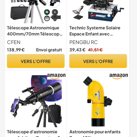
Télescope Astronomique
Technic Systeme Solaire
400mm/70mm Télescopes
Espace Enfant avec
Debutant pour Adultes
lumière, 8 Planètes et
CFEN
PENGBU RC
Enfants, 200X HD Lunette
Fusée
138,99 €
Envoi gratuit
39,43 €
41,51 €
Astronomique Portable
avec 3 Oculaire, Support de
VERS L'OFFRE
VERS L'OFFRE
Téléphone, Filtre Lunaire,
Télécommande, Sac de
Rangement
Télescope d'astronomie
Astronomie pour enfants