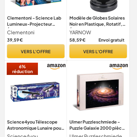
Clementoni - Science Lab
Modèle de Globes Solaires
Lumineux-Projecteur
Noir en Plastique, Rotatif,
Étoiles, Jeu Scientifique 8
Éducatif
Clementoni
YARNOW
Ans, Planétarium
39,59 €
58,59 €
Envoi gratuit
Électronique, Astronomie
Enfants, Système Solaire en
VERS L'OFFRE
VERS L'OFFRE
Italien, Fabriqué en Italie,
Multicolore, 19341
6%
réduction
Science4you Télescope
Ulmer Puzzleschmiede -
Astronomique Lunaire pour
Puzzle Galaxie 2000 pièces
Enfant - Kit Scientifique
- Espace & Univers -
Science4you
Ulmer Puzzleschmiede