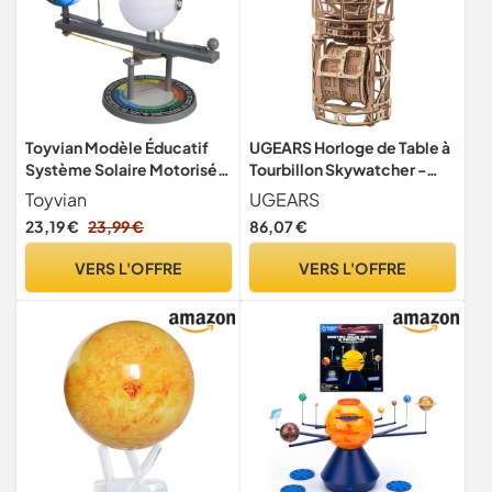
Toyvian Modèle Éducatif
UGEARS Horloge de Table à
Système Solaire Motorisé
Tourbillon Skywatcher -
avec Rotation Terre Lune
Maquette en Bois A
Toyvian
UGEARS
Soleil Appareil
Construire Horloge Puzzles
23,19 €
23,99 €
86,07 €
Pédagogique Interactif
3D Maquette Adulte 3D
pour Classe et
Puzzle en Bois Loisirs
VERS L'OFFRE
VERS L'OFFRE
Démonstration
Créatifs Adultes Maquettes
Astronomique
Et Modélisme Casse Tête