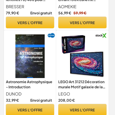
Enfants à partir de 8 Ans,
Astronomique Puissant
BRESSER
AOMEKIE
débutants en Astronomie,
avec Adaptateur de
79,90 €
Envoi gratuit
56,99 €
59,99 €
avec Sac à Dos,
Smartphone Trépied
Accessoires et Support
Lentille Barlow et
VERS L'OFFRE
VERS L'OFFRE
pour Smartphone,
Chercheur pour Débutants
Observation du Ciel
Nocturne Bleu
Astronomie Astrophysique
LEGO Art 31212 Décoration
- Introduction
murale Motif galaxie de la
Voie lactée Cadeau spatial
DUNOD
LEGO
et astronomique Ensemble
32,99 €
Envoi gratuit
208,00 €
de construction pour
adultes, activité créative
VERS L'OFFRE
VERS L'OFFRE
pour les amateurs d'art et