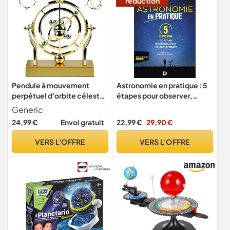
réduction
Pendule à mouvement
Astronomie en pratique : 5
perpétuel d'orbite céleste,
étapes pour observer,
machine à mouvement
photographier et
Generic
perpétuel, art cinétique,
comprendre
24,99 €
Envoi gratuit
22,99 €
29,90 €
orbite céleste à
mouvement perpétuel,
VERS L'OFFRE
VERS L'OFFRE
modèle de décoration de
bureau, décoration
d'astronomie