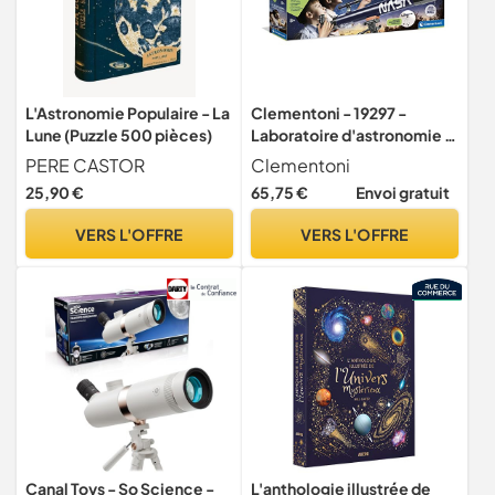
L'Astronomie Populaire - La
Clementoni - 19297 -
Lune (Puzzle 500 pièces)
Laboratoire d'astronomie -
Télescope Professionnel
PERE CASTOR
Clementoni
pour Enfants de 8 Ans avec
25,90 €
65,75 €
Envoi gratuit
trépied, expériences
scientifiques (Jeu en
VERS L'OFFRE
VERS L'OFFRE
Français)
Canal Toys - So Science -
L'anthologie illustrée de