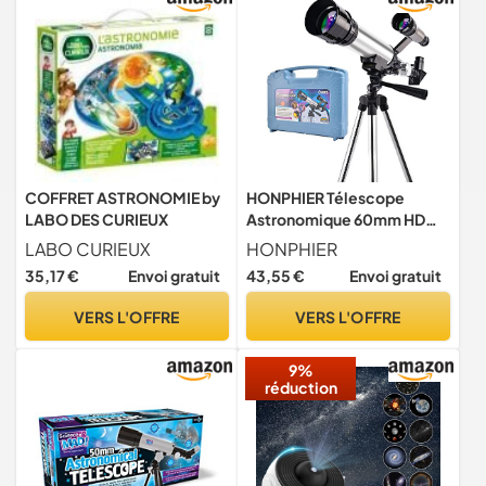
COFFRET ASTRONOMIE by
HONPHIER Télescope
LABO DES CURIEUX
Astronomique 60mm HD
Portable Télescope pour
LABO CURIEUX
HONPHIER
Enfant Telescope avec
35,17 €
Envoi gratuit
43,55 €
Envoi gratuit
Trépied Télescope Jouet
Set pour Enfants et
VERS L'OFFRE
VERS L'OFFRE
débutants
9%
réduction