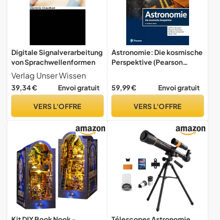
Digitale Signalverarbeitung
Astronomie: Die kosmische
von Sprachwellenformen
Perspektive (Pearson
Studium - Physik) (German
Verlag Unser Wissen
Edition)
39,34 €
Envoi gratuit
59,99 €
Envoi gratuit
VERS L'OFFRE
VERS L'OFFRE
Kit DIY Book Nook -
Télescopes Astronomie