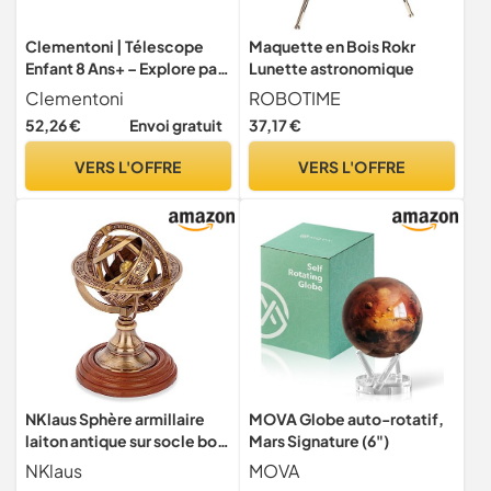
Clementoni | Télescope
Maquette en Bois Rokr
Enfant 8 Ans+ – Explore par-
Lunette astronomique
Delà l’Horizon |
Clementoni
ROBOTIME
Grossissement 300× |
52,26 €
Envoi gratuit
37,17 €
Trépied Réglable 130 cm |
Observation Lune et Étoiles
VERS L'OFFRE
VERS L'OFFRE
| Jeu Éducatif Astronomie |
Développé en Italie
NKlaus Sphère armillaire
MOVA Globe auto-rotatif,
laiton antique sur socle bois
Mars Signature (6")
14x8cm Globe armillaire
NKlaus
MOVA
astronomique 14638