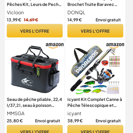
Pêches Kit, Leurs de Peche
Brochet Truite Bar avec
Kit D'appâts de Pêche
hameçons aigus Pointus
Vicloon
DONQL
Portable d’Accessoires,
13,99 €
14,69 €
14,99 €
Envoi gratuit
Perles de Pêches, Fil
d'acier, Paillettes - Kits
VERS L'OFFRE
VERS L'OFFRE
D'accessoires de Pêche
avec Boîte
Seau de pêche pliable, 22,4
icyant Kit Complet Canne à
l/37,2 l, seau à poisson
Pêche Télescopique et
vivant multifonction, sac
Moulinet combiné, avec
MMSGA
icyant
de pêche en EVA pour
Accessoires de leurres de
25,80 €
Envoi gratuit
38,99 €
Envoi gratuit
camping en plein air et seau
pêche/Sac de Transport,
de protection des poissons
Surf, 1.8m
VERS L'OFFRE
VERS L'OFFRE