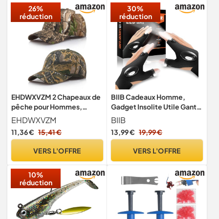
26%
30%
réduction
réduction
EHDWXVZM 2 Chapeaux de
BIIB Cadeaux Homme,
pêche pour Hommes,
Gadget Insolite Utile Gants
Casquettes de Baseball
LED Lumineux, Anniversaire
EHDWXVZM
BIIB
Camouflage, Chapeaux du
Homme Femme, Idee
11,36 €
15,41 €
13,99 €
19,99 €
désert pour Hommes,
Cadeau Homme Original
Chapeaux réglables
Utile, Cadeau Fete des
VERS L'OFFRE
VERS L'OFFRE
Peres, Cadeaux Papa
Secret Santa (Noir1)
10%
réduction