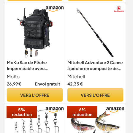
de Voyage télescopique.
2.1m
MoKo Sac de Pêche
Mitchell Adventure 2 Canne
Imperméable avec
à pêche en composite de
Supports pour 2 Cannes
verre durable avec guides
MoKo
Mitchell
en acier inoxydable pour
26,99 €
Envoi gratuit
42,35 €
pêche en eau douce et en
mer, noir/orange
VERS L'OFFRE
VERS L'OFFRE
5%
6%
réduction
réduction