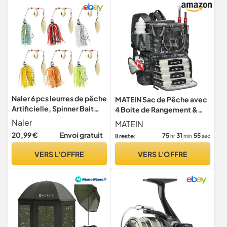
Naler 6 pcs leurres de pêche
MATEIN Sac de Pêche avec
Artificielle, Spinner Bait
4 Boite de Rangement &
appats Crochet de pêche
Porte-Canne, Camouflage
Naler
MATEIN
attaquer Sharp Hooks
20,99 €
Envoi gratuit
75
31
54
Il reste:
hr
min
sec
Accessoires
VERS L'OFFRE
VERS L'OFFRE