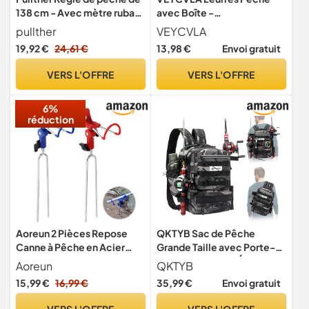
138 cm - Avec mètre ruban
avec Boîte -
- Tableau anti-chocs - Outil
Spinnerbaits,Plastique
pullther
VEYCVLA
de mesure étanche pour
vers,Minnow,Popper,Leurr
19,92 €
24,61 €
13,98 €
Envoi gratuit
l'eau salée - Accessoire de
es,Souples Pêche Jigs
pêche
Crochets de Pêche,Peche
VERS L'OFFRE
VERS L'OFFRE
carnassiers pour
Perche,brochet,Sandre,Tru
6%
ite (A)
réduction
Aoreun 2 Pièces Repose
QKTYB Sac de Pêche
Canne à Pêche en Acier
Grande Taille avec Porte-
Inoxydable, Support
Canne, Sac à Dos Étanche à
Aoreun
QKTYB
Réglable à 360°
Fermeture Éclair, Sac à Dos
15,99 €
16,99 €
35,99 €
Envoi gratuit
Détachable pour Rivière et
de Pêche Multi-Poches en
Plage (Rouge, Bleu)
Tissu Oxford pour
VERS L'OFFRE
VERS L'OFFRE