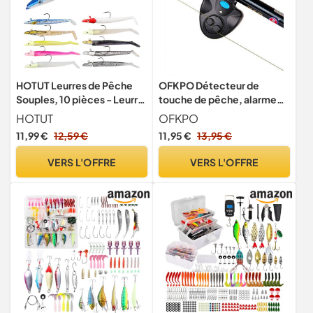
HOTUT Leurres de Pêche
OFKPO Détecteur de
Souples, 10 pièces - Leurre
touche de pêche, alarme
Souple Mer, Leurre Peche
de touche LED pour canne à
HOTUT
OFKPO
Carnassier pour Bar, Truite,
pêche
11,99 €
12,59 €
11,95 €
13,95 €
Marigane, Leurre Peche
avec T-Tail, Équipement de
VERS L'OFFRE
VERS L'OFFRE
Pêche Pré-jigged,
Cadeaux Hommes