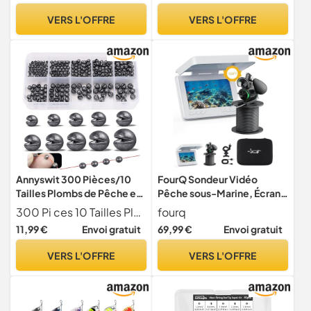
VERS L'OFFRE
VERS L'OFFRE
Annyswit 300 Pièces/10
FourQ Sondeur Vidéo
Tailles Plombs de Pêche en
Pêche sous-Marine, Écran
Forme de Bille Set
HD 4,3", Grand Angle 220°,
300 Pi ces 10 Tailles Plombs de P che en Forme de Bille Inclus 2g (10Pz), 1.5g (10Pz), 1.2g (10Pz), 1g (20Pz), 0.8g (20Pz), 0.6g (40Pz), 0.5g (40Pz), 0.4g (50Pz), 0.3g (50Pz), 0.2g (50Pz), rang s proprement dans une bo te transparente pour un rangement et un transport faciles. 10 sp cifications peuvent tre librement adapt es vos diff rents besoins.
fourq
2/1.5/1.2/1/0.8/0.6/0.5/0.
Caméra Vision Nocturne IR,
11,99 €
Envoi gratuit
69,99 €
Envoi gratuit
4/0.3/0.2 g Plombs
Câble Étanche 30m,
Amovibles Pesés pour
5000mAh, Idéal Pêche sur
VERS L'OFFRE
VERS L'OFFRE
Stabilisation de la Ligne et
Glace, Lac, Bateau, Kayak
de l'Appât