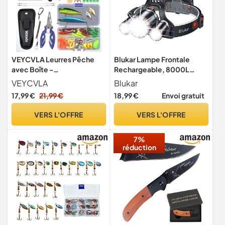
VEYCVLA Leurres Pêche
Blukar Lampe Frontale
avec Boîte -
Rechargeable, 8000L
Spinnerbaits,Plastique
Super Lumineux IPX6
VEYCVLA
Blukar
vers,Minnow,Popper,Leurr
Étanche
17,99 €
21,99 €
18,99 €
Envoi gratuit
es,Souples Pêche Jigs
Crochets de Pêche,Peche
VERS L'OFFRE
VERS L'OFFRE
carnassiers pour
Perche,brochet,Sandre,Tru
7%
ite (B)
réduction