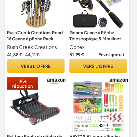
Rush Creek Creations Rond
Gonex Canne à Pêche
16 Canne à pêche Rack
Télescopique & Moulinet
Combo avec Sac de
Rush Creek Creations
Gonex
Transport
41,88 €
44,11 €
51,99 €
Envoi gratuit
VERS L'OFFRE
VERS L'OFFRE
19%
réduction
Pullther Règle de pêche de
VEYCVLA Leurres Pêche