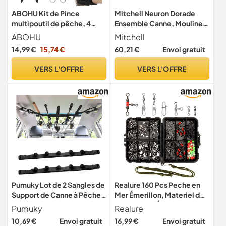
ABOHU Kit de Pince
Mitchell Neuron Dorade
multipoutil de pêche, 4
Ensemble Canne, Moulinet,
pièces Outil de Retrait
Accessoires et leurres pour
ABOHU
Mitchell
d'hameçon avec Gants
la pêche de la dorade en
14,99 €
15,74 €
60,21 €
Envoi gratuit
Anti-Coupure et dragonne,
mer, Blanc/Bleu
Pince courbée en Acier
VERS L'OFFRE
VERS L'OFFRE
Inoxydable à Verrouillage
pour la pêche en mer et en
rivière
Pumuky Lot de 2 Sangles de
Realure 160 Pcs Peche en
Support de Canne à Pêche
Mer Émerillon, Materiel de
pour Voiture
Peche avec Émerillon
Pumuky
Realure
10,69 €
Envoi gratuit
16,99 €
Envoi gratuit