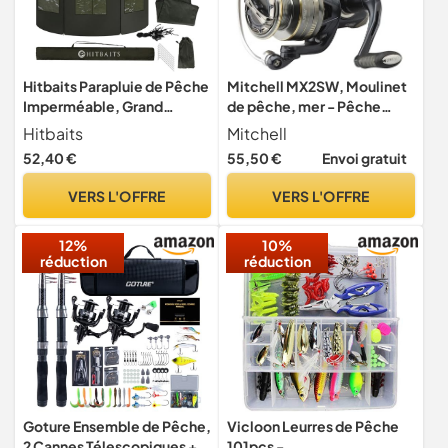
Hitbaits Parapluie de Pêche
Mitchell MX2SW, Moulinet
Imperméable, Grand
de pêche, mer - Pêche
Parapluie, Résistant au
côtière/de près, Le
Hitbaits
Mitchell
Vent, Accessoires de
Moulinet de pêche en mer
52,40 €
55,50 €
Envoi gratuit
Pêche, Facile à Monter,
idéal pour Une Large
Ouverture Rapide, Durable,
Gamme d'applications,
VERS L'OFFRE
VERS L'OFFRE
avec Fenêtres et Capuche
Design résistant à la
Ajustable, 240 cm, Noir
Corrosion, Unisexe, Argent
12%
10%
et Or, 4000
réduction
réduction
Goture Ensemble de Pêche,
Vicloon Leurres de Pêche
2 Cannes Télescopiques + 2
101pcs -