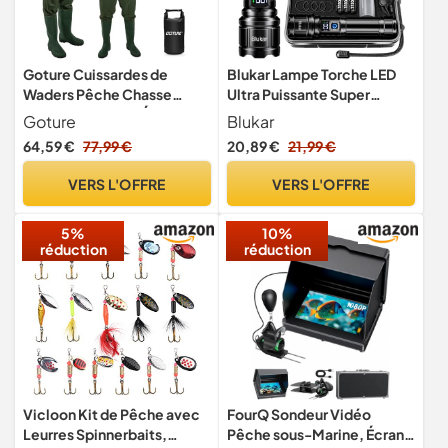
Goture Cuissardes de
Blukar Lampe Torche LED
Waders Pêche Chasse
Ultra Puissante Super
Homme Unisexe, Étanches,
Lumineux Rechargeable
Goture
Blukar
Vert
5000mAh
64,59 €
77,99 €
20,89 €
21,99 €
VERS L'OFFRE
VERS L'OFFRE
5%
10%
réduction
réduction
Vicloon Kit de Pêche avec
FourQ Sondeur Vidéo
Leurres Spinnerbaits,
Pêche sous-Marine, Écran