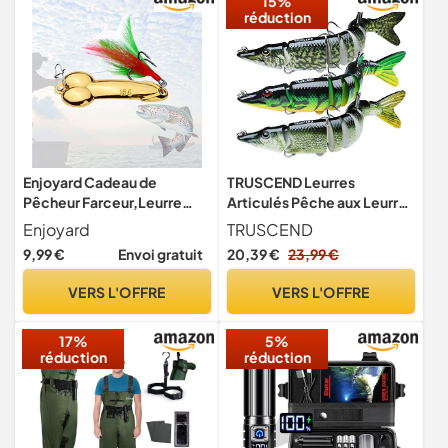
15%
réduction
Enjoyard Cadeau de
TRUSCEND Leurres
Pêcheur Farceur,Leurre
Articulés Pêche aux Leurres
Peche Hamecon Peche
Poissons Nageurs pour Le
Enjoyard
TRUSCEND
15g, Accessoires de Pêche
Bar Swimbait Glidebait
9,99 €
Envoi gratuit
20,39 €
23,99 €
pour Eau Douce et Eau salée
avec Hameçons Mustad
Articles,Cadeau pour
Appât Dur Réaliste Coule
VERS L'OFFRE
VERS L'OFFRE
Homme pour la Saint-
Lentement Kit de Pêche
Valentin
17%
5%
réduction
réduction