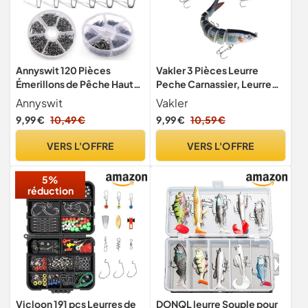
Annyswit 120 Pièces
Vakler 3 Pièces Leurre
Émerillons de Pêche Haute
Peche Carnassier, Leurre
Résistance 6# 7# 8# 10#
Brochet Bioniques (A)
Annyswit
Vakler
12# 14# Baril en Acier
9,99 €
10,49 €
9,99 €
10,59 €
Inoxydable Pêche Résistant
à la Corrosion Connecteur
VERS L'OFFRE
VERS L'OFFRE
de Pêche à roulettes
Matériel pour la Pêche en
5%
Mer
réduction
Vicloon 191 pcs Leurres de
DONQL leurre Souple pour