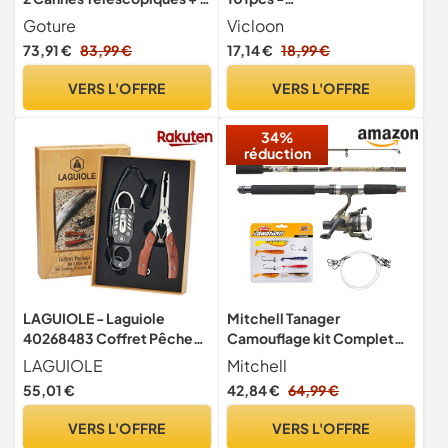
Moulinets 5,2:1 + Sac
Spinnerbaits,Plastique
Goture
Vicloon
vers,Minnow,Popper,Crayo
73,91 €
83,99 €
17,14 €
18,99 €
n en Métal Dur
Leurres,Souples Pêche Jigs
VERS L'OFFRE
VERS L'OFFRE
Crochets - Kit d'appâts
Portable avec Boîte
34%
réduction
LAGUIOLE - Laguiole
Mitchell Tanager
40268483 Coffret Pêcheur
Camouflage kit Complet
contenant une Pince (22
Canne et Moulinet avec Fil
LAGUIOLE
Mitchell
cm) et un Crochet en Acier
et leurres prêt à pêcher Le
55,01 €
42,84 €
64,99 €
Inoxydable avec Manche en
Sandre, Le brochet et la
Bois de Rose Marron
Perche, la pêche au
VERS L'OFFRE
VERS L'OFFRE
prédateur. Disponible en kit