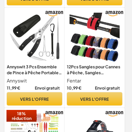
(1,8 l, noir)
Annyswit 3 Pcs Ensemble
12Pcs Sangles pour Cannes
de Pince à Pêche Portable
à Pêche, Sangles
avec Lanière & Forceps
Ajustables pour Fixer les
Annyswit
Fentar
Courbés & Outil de
Cannes à Pêche, Attaches
11,99 €
Envoi gratuit
10,99 €
Envoi gratuit
Désinsertion & Étui Outils
pour Câbles, Accessoire
Multi Fonction Pince de
pour Cannes à Pêche,
VERS L'OFFRE
VERS L'OFFRE
Pêche Retire-Hameçons
Sangle de Sécurité
Coupe-Ligne (Noir)
Réutilisables pour Cannes à
18%
Pêche (30cm)
réduction