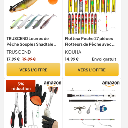
TRUSCEND Leurres de
Flotteur Peche 27 pièces
Pêche Souples Shadtale
Flotteurs de Pêche avec
avec Hameçons BKK, Easy
Plomb, Ligne de Pêche et
TRUSCEND
KOUHA
Catch : Vibrante pour Plus
Hameçons, Bouchon Peche
17,99 €
19,99 €
14,99 €
Envoi gratuit
de Touches, Leurre à Queue
Truite pour Poissons
palmée pour Bars,
Communs, Truites,
VERS L'OFFRE
VERS L'OFFRE
Brochets, Truites, Silure,
Anguilles, Sandres(5#, 7#,
Idéal pour la pêche en
9#)
5%
Famille
réduction