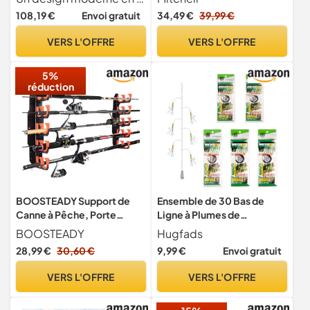
10-40g, Ensemble pour la
du Sandre, Bobine en
108,19 €
Envoi gratuit
34,49 €
39,99 €
pêche en rivière, combos
Aluminium, Robuste et
baitcasting pour les
ambidextre, Taille de
VERS L'OFFRE
VERS L'OFFRE
pêcheurs en eau douce,
Moulinet 1000, Rapport de
Brochet, perche et sandre -
Vitesse 5.2:1
5%
Noir
réduction
BOOSTEADY Support de
Ensemble de 30 Bas de
Canne à Pêche, Porte
Ligne à Plumes de
Canne à Pêche pour
Maquereau Pré-noués avec
BOOSTEADY
Hugfads
Garage, Support de
Perles Lumineuses, Appâts
28,99 €
30,60 €
9,99 €
Envoi gratuit
Rangement Mural/Au
Bioniques pour Maquereau,
Plafond pour 10 Cannes
Pollock, Hareng
VERS L'OFFRE
VERS L'OFFRE