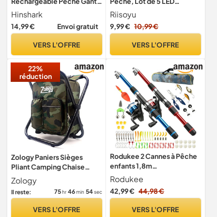
Rechargeable Pêche Gants
Pêche, Lot de 5 LED
LED, Gadget Insolite Utile
Cloches de pêche bâtons
Hinshark
Riisoyu
Lumineux de pêche
14,99 €
Envoi gratuit
9,99 €
10,99 €
détecteur de Touche
Bâtons Lumineux étanches
VERS L'OFFRE
VERS L'OFFRE
avec Boucle pour la pêche
en mer et la pêche de Nuit
22%
réduction
Rodukee 2 Cannes à Pêche
Zology Paniers Sièges
enfants 1,8m
Pliant Camping Chaise
Télescopiques, Kit
Tabouret Sac à Dos avec
Rodukee
Zology
Complet débutants avec
Refroidisseur Isolé Sac de
42,99 €
44,98 €
75
46
53
Il reste:
hr
min
sec
Moulinet 5,2:1, Leurres,
Pique-Nique Camouflage
Accessoires et Sac de
Portable Randonnée Siège
VERS L'OFFRE
VERS L'OFFRE
Transport, Mer Lac, Kit
Sac