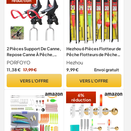
réduction
2 Pièces Support De Canne,
Hezhou 6 Pièces Flotteur de
Repose Canne À Pêche,
Pêche Flotteurs de Pêche
Support Canne A Peche,
Flotteurs avec Plomb
PORFOYO
Hezhou
Acier Inoxydable, Réglable
11,38 €
17,99 €
9,99 €
Envoi gratuit
À 360°, Portables Et
Amovibles pour Bateau,
VERS L'OFFRE
VERS L'OFFRE
pour Pêche en Rivière, À La
Plage, Noir
6%
réduction