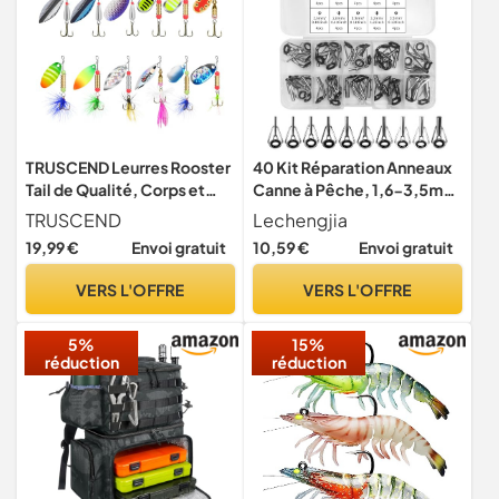
TRUSCEND Leurres Rooster
40 Kit Réparation Anneaux
Tail de Qualité, Corps et
Canne à Pêche, 1,6-3,5mm
Pale en Cuivre Chatoyant,
Acier Anneaux de Canne a
TRUSCEND
Lechengjia
Système de Cuillères
Peche avec Boîte en
19,99 €
Envoi gratuit
10,59 €
Envoi gratuit
Tournant Bidirectionnel
Plastique Guide pour Canne
pour Jigging, Leurres à
a Peche pour Eau Douce Eau
VERS L'OFFRE
VERS L'OFFRE
Lame pour Achigan, Truite,
Salée Amateurs de Pêche
Doré Jaune et Crapet
(Noir, 10 Tailles)
5%
15%
réduction
réduction