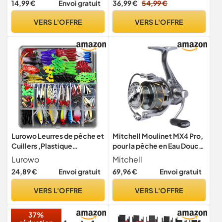
14,99 €
Envoi gratuit
36,99 €
54,99 €
Grande Sensibilité Flotteur
Gilet à séchage Rapide
Peche pour Pêche en Eau
Gilet Camping Pêche
VERS L'OFFRE
VERS L'OFFRE
Douce et Pêche en Mer
Chasse, Beige, XXL
Lurowo Leurres de pêche et
Mitchell Moulinet MX4 Pro,
Cuillers ,Plastique
pour la pêche en Eau Douce
vers,Minnow,Popper,Leurr
du brochet, de la Perche et
Lurowo
Mitchell
es Grenouille, artificielles
du Sandre, Bobine en
24,89 €
Envoi gratuit
69,96 €
Envoi gratuit
pêche leurre Kit d'appâts
Aluminium, Robuste et
de Pêche Portable avec
ambidextre, Moulinet de
VERS L'OFFRE
VERS L'OFFRE
Boîte (141pcs)
Taille 4000, Rapport de
Vitesse 5.2:1
37%