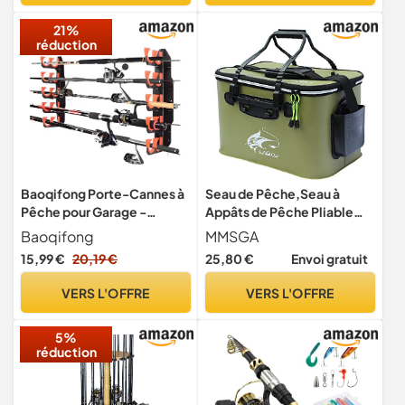
Peche enfant Cadeau
21%
Garçons & Filles
réduction
Baoqifong Porte-Cannes à
Seau de Pêche,Seau à
Pêche pour Garage -
Appâts de Pêche Pliable
Porte-,Gain de Place à
Portable,Conteneur
Baoqifong
MMSGA
Libération Rapide
d'appâts de Pêche Vivants
15,99 €
20,19 €
25,80 €
Envoi gratuit
Organisation Horizontale
Multifonctionnel, Sac de
pour Kayak Paddle Ponton
Pêche EVA de Camping en
VERS L'OFFRE
VERS L'OFFRE
Plein air et Seau de
Protection de
5%
Poisson(Armée verte, 23L)
réduction