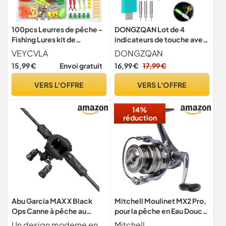
100pcs Leurres de pêche -
DONGZQAN Lot de 4
Fishing Lures kit de
indicateurs de touche avec
Spinnerbaits,Plastique
veilleuses pour la pêche,
VEYCVLA
DONGZQAN
vers,Minnow,Popper,Leurr
indicateurs de touche de
15,99 €
Envoi gratuit
16,99 €
17,99 €
es,Souples Pêche Jigs
pêche, veilleuse pour la
Crochets de Pêche - Kit
pêche de nuit, cadeau de
VERS L'OFFRE
VERS L'OFFRE
d'appâts de Pêche Portable
pêche, veilleuse de pêche
avec Boîte (01)
de nuit avec chargeur et
14%
réduction
Abu Garcia MAX X Black
Mitchell Moulinet MX2 Pro,
Ops Canne à pêche au
pour la pêche en Eau Douce
lancer et moulinet, 1.98 m
du brochet, de la Perche et
Un design moderne en camouflage noir pour un style et des performances sup rieures - Le combo Abu Garcia MAX X BLACK OPS est dot d'un design l gant en camouflage noir, ce qui en fait le choix id al pour les p cheurs qui veulent p cher avec style. Qu'il s'agisse de d buter ou de moderniser votre quipement, ce combo offre la qualit prouv e d'Abu Garcia, garantissant que la fonctionnalit et l'esth tique sont parfaitement align es.
Mitchell