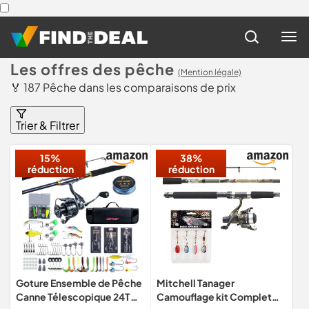
Les offres des pêche
(Mention légale)
🏅 187 Pêche dans les comparaisons de prix
Trier & Filtrer
15%
38%
réduction
réduction
Goture Ensemble de Pêche
Mitchell Tanager
Canne Télescopique 24T
Camouflage kit Complet