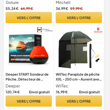
1,8-2,7m + Moulinet
Canne téléscopique et
Goture
Mitchell
Moulinet avec Fil et leurres
55,24 €
64,99 €
36,99 €
59,99 €
prêt à pêcher la Truite et la
Perche 1,80 m
VERS L'OFFRE
VERS L'OFFRE
Deeper START Sondeur de
WilTec Parapluie de pêche
Pêche, Détecteur de
XXL - 250 cm - Auvent avec
Poissons et Profondeur
Piquet Paroi latérale 2
Deeper
WilTec
Portable, Sans Fil, Pour la
Fenêtres - Parasol Abri vent
120,74 €
Envoi gratuit
76,99 €
Envoi gratuit
Pêche, Fonctionne Avec
& pluie Pare-soleil Tente du
Téléphones Portables (App
pêcheur
VERS L'OFFRE
VERS L'OFFRE
Gratuite)