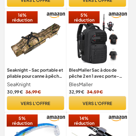
Randonnée, Camouflage,
Chasse et Voyage
16%
5%
(45×30×25cm)
réduction
réduction
Seaknight - Sac portable et
BlesMaller Sac à dos de
pliable pour canne à pêche
pêche 2 en 1 avec porte-
- Ensemble de pêche pliant
canne à pêche - Petit sac
SeaKnight
BlesMaller
- Sac de rangement pour
de pêche - 25 l - Sac à
30,99 €
36,99 €
32,99 €
34,59 €
matériel de pêche - 135
bandoulière tactique - Sac
cm/150 cm, 150 cm
à dos militaire pour la pêche
VERS L'OFFRE
VERS L'OFFRE
et la randonnée (23 x 20 x 37
cm)
5%
14%
réduction
réduction