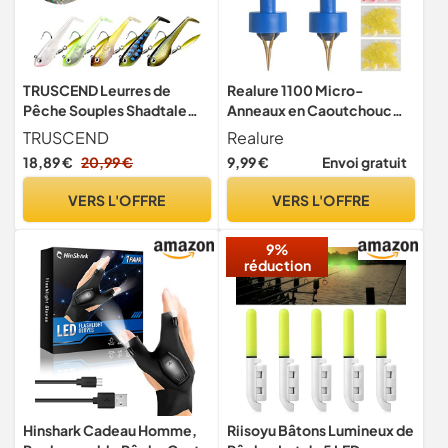
TRUSCEND Leurres de
Realure 1100 Micro-
Pêche Souples Shadtale
Anneaux en Caoutchouc
avec Hameçons BKK, Easy
Rouge et Jaune 2 Leurres à
TRUSCEND
Realure
Catch : Vibrante pour Plus
Pellets
18,89 €
20,99 €
9,99 €
Envoi gratuit
de Touches, Leurre à Queue
palmée pour Bars,
VERS L'OFFRE
VERS L'OFFRE
Brochets, Truites, Silure,
Idéal pour la pêche en
9%
Famille
réduction
Hinshark Cadeau Homme,
Riisoyu Bâtons Lumineux de