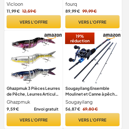
Plastique Vers, Minnow,
HD 5,0", Grand Angle 220°,
Vicloon
fourq
Popper, Souples Jigs et
Caméra Vision Nocturne IR,
11,99 €
12,59 €
89,99 €
99,99 €
Crochets - Kit d'appâts
Câble Étanche 30m,
Portable avec Boîte
10000mAh, Idéal Pêche sur
VERS L'OFFRE
VERS L'OFFRE
Glace, Lac, Bateau, Kayak
19%
réduction
Ghazpmuk 3 Pièces Leurres
Sougayilang Ensemble
de Pêche, Leurres Articulés
Moulinet et Canne à pêche,
Pêche Aux, Leurres
bâtons de pêche en Fibre
Ghazpmuk
Sougayilang
Poissons Nageurs, Appât
de Carbone de 24 tonnes
9,59 €
Envoi gratuit
56,87 €
69,80 €
Artificiel avec Hameçons
avec Moulinet d'appât,
Triples, Leurre Peche
engrenage 7.0:1 pour
VERS L'OFFRE
VERS L'OFFRE
Carnassier, pour Carnassier
Voyage en Eau Douce
Poisson, Brochet, Truite