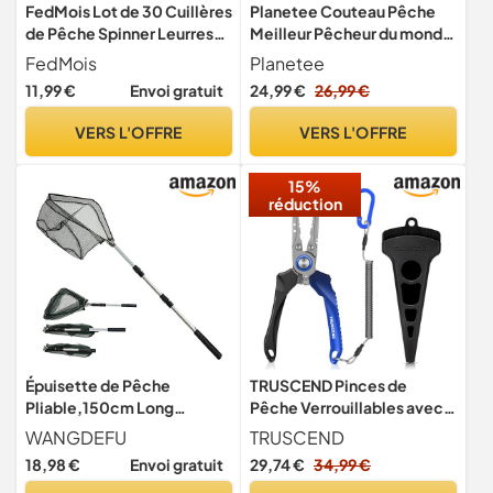
FedMois Lot de 30 Cuillères
Planetee Couteau Pêche
de Pêche Spinner Leurres
Meilleur Pêcheur du monde
pour Perche Brochet Truite
| Canif | Couteau pliant |
FedMois
Planetee
Kit d'appâts de Pêche avec
Poisson Mer Marin | Boîte
11,99 €
Envoi gratuit
24,99 €
26,99 €
Boîte
de rangement | Idée
Cadeau Noël Papa
VERS L'OFFRE
VERS L'OFFRE
Anniversaire
15%
réduction
Épuisette de Pêche
TRUSCEND Pinces de
Pliable,150cm Long
Pêche Verrouillables avec
Manche
Manche Ergonomique
WANGDEFU
TRUSCEND
Téléscopique,Poteau en
Innovant, Outil de Peche
18,98 €
Envoi gratuit
29,74 €
34,99 €
Alliage d'Aluminium 3
Résistant à l'eau salée