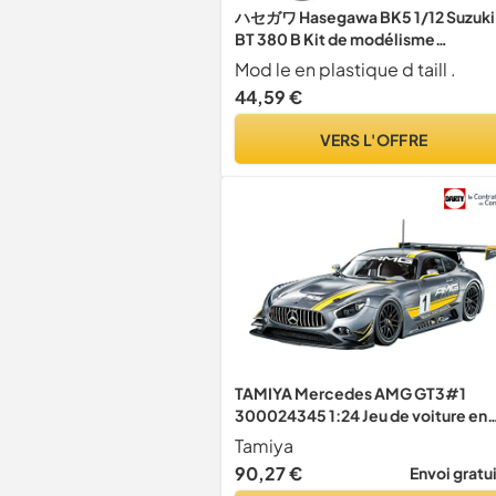
ハセガワ Hasegawa BK5 1/12 Suzuki
BT 380 B Kit de modélisme
américain en Plastique, Accessoir
Mod le en plastique d taill .
de Chemin de Fer, Loisirs,
44,59 €
modélisme, Multicolore, Taille S
VERS L'OFFRE
TAMIYA Mercedes AMG GT3#1
300024345 1:24 Jeu de voiture en
plastique pour modélisme de voitu
Tamiya
de course avec ajustement parfait,
90,27 €
Envoi gratu
kit de haute qualité, non peint 243