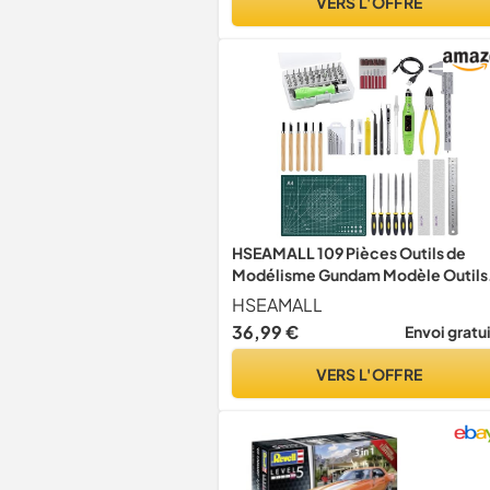
VERS L'OFFRE
HSEAMALL 109 Pièces Outils de
Modélisme Gundam Modèle Outils
Kit Maquette Construction Modèl
HSEAMALL
de Base Réparation et Fixation
36,99 €
Envoi gratu
Hobby Building Craft Set
VERS L'OFFRE