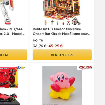
dam - RG 1/144
Rolife Kit DIY Maison Miniature
. 2.0 - Model
Cheers Bar Kits de Modélisme pour
Adultes à Construire Maison de
Rolife
Poupée Miniature Décoration
36,76 €
45,95 €
d'Intérieur Cadeau d'anniversaire
OFFRE
VERS L'OFFRE