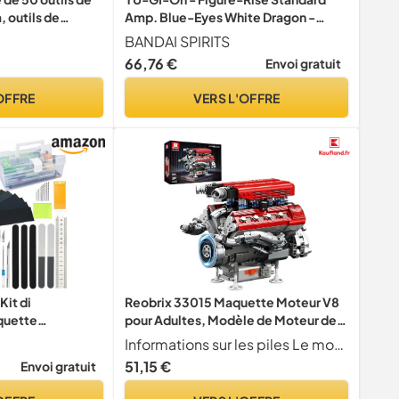
outils de
Amp. Blue-Eyes White Dragon -
e bricolage pour
Model Kit
BANDAI SPIRITS
sme automobile,
66,76 €
Envoi gratuit
on
OFFRE
VERS L'OFFRE
it di
Reobrix 33015 Maquette Moteur V8
quette
pour Adultes, Modèle de Moteur de
ruction de
Voiture
Informations sur les piles Le moteur fonctionne avec 6 piles AA de 1,5 V. Les piles ne sont pas incluses et doivent tre achet es s par ment. Veuillez respecter la polarit (+ -) lors de l'installation. Ne rechargez pas des piles non rechargeables.
odélisme Pour la
51,15 €
Envoi gratuit
delismo de Base
ation