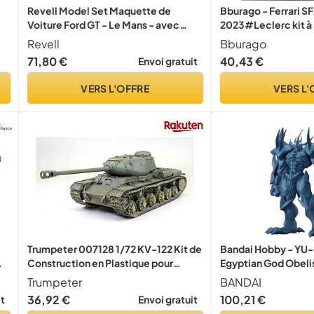
Revell Model Set Maquette de
Bburago - Ferrari SF
Voiture Ford GT - Le Mans - avec
2023#Leclerc kit à
es
Accessoires échelle 1/24-88 pièces
Casque et Support -
Revell
Bburago
Miniature métal 1/2
71,80 €
40,43 €
Envoi gratuit
Officiel Formule 1 S
Détails réalistes - 
VERS L'OFFRE
VERS L'
Ferrari
Trumpeter 007128 1/72 KV-122 Kit de
Bandai Hobby - YU-
Construction en Plastique pour
Egyptian God Obeli
re
modélisme, Loisirs, modélisme,
Figure-Rise Standa
Trumpeter
BANDAI
modélisme, Multicolore
Model Kit
36,92 €
100,21 €
it
Envoi gratuit
45