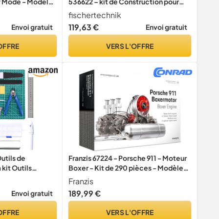
y Mode - Model
536622 – kit de Construction pour
Enfants, Jeu éducatif, 30 modèles, à
fischertechnik
partir de 9 Ans, Noir
119,63 €
Envoi gratuit
Envoi gratuit
OFFRE
VERS L'OFFRE
utils de
Franzis 67224 - Porsche 911 - Moteur
it Outils
Boxer - Kit de 290 pièces - Modèle
tion Modèle de
Fonctionnel Transparent -
Franzis
Fixation
Vilebrequin Mobile, Piston et
189,99 €
Envoi gratuit
soupapes - avec Moteur Riche à 6
cylindres refroidi par air
OFFRE
VERS L'OFFRE