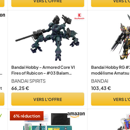
VERS L'OFFRE
VERS L'
Bandai Hobby – Armored Core VI
Bandai Hobby RG #2
Fires of Rubicon – #03 Balam
modélisme Amatsu
e
Industries BD-011 Melander Liger Tail
Seed Astray (échell
BANDAI SPIRITS
BANDAI
30 MM 1/144 Maquette Kit
66,25 €
103,43 €
it
VERS L'OFFRE
VERS L'
6% réduction