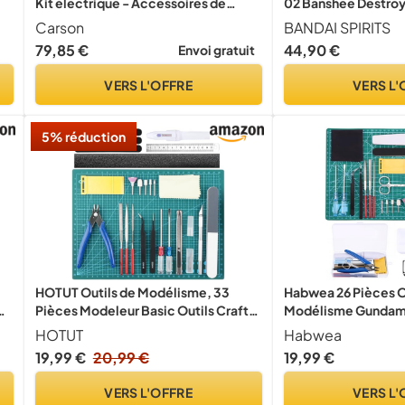
Kit électrique - Accessoires de
02 Banshee Destro
modélisme, kit de Tuning
Kit, Noir
Carson
BANDAI SPIRITS
79,85 €
44,90 €
Envoi gratuit
VERS L'OFFRE
VERS L'
5% réduction
HOTUT Outils de Modélisme, 33
Habwea 26 Pièces O
4
Pièces Modeleur Basic Outils Craft
Modélisme Gundam k
Set, Ensemble d'outils de
Maquette Construc
HOTUT
Habwea
Fabrication de Modèles, Modèle
Base Réparation et 
19,99 €
20,99 €
19,99 €
Outils de Loisirs Kit pour
L'assemblage, Construction,
VERS L'OFFRE
VERS L'
Réparation de Modèles