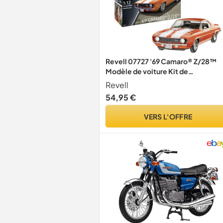
Revell 07727 '69 Camaro® Z/28™
Modèle de voiture Kit de
construction 1:12
Revell
54,95 €
VERS L'OFFRE