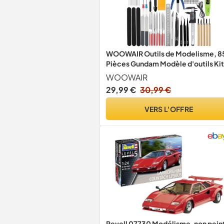
WOOWAIR Outils de Modelisme, 8
Pièces Gundam Modèle d'outils Kit
Ensemble d'outils de Construction
WOOWAIR
de Loisirs, avec Lime, Foret, Pied à
29,99 €
30,99 €
Coulisse Numérique, pour
L'assemblage Réparation de
VERS L'OFFRE
Modèles
Revell 07730 Modélisme, non pein