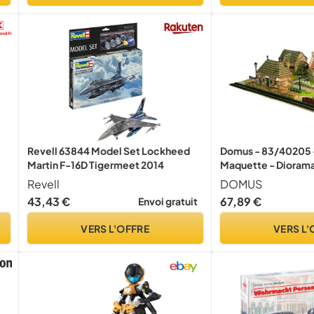
Revell 63844 Model Set Lockheed
Domus - 83/40205 - 
Martin F-16D Tigermeet 2014
Maquette - Diorama
Revell
DOMUS
43,43 €
67,89 €
Envoi gratuit
VERS L'OFFRE
VERS L'