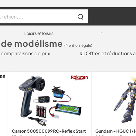
Loisirs et loisirs
it de modélisme
(Mention légale)
s comparaisons de prix
💶 Offres et réductions 
Carson 500500099 RC-Reflex Start
Gundam - HGUC 1/1