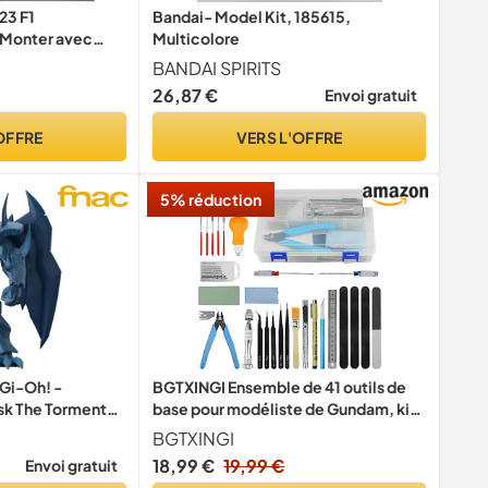
23 F1
Bandai- Model Kit, 185615,
 Monter avec
Multicolore
 Voiture
BANDAI SPIRITS
4 - Modèle
26,87 €
Envoi gratuit
aison 2023 -
Edition Collector
OFFRE
VERS L'OFFRE
5% réduction
Gi-Oh! -
BGTXINGI Ensemble de 41 outils de
sk The Tormentor
base pour modéliste de Gundam, kit
rd Amplified
d’outils avec boîte en plastique,
BGTXINGI
modèle de passe-temps pour
18,99 €
19,99 €
Envoi gratuit
assembler, réparer et fixer des