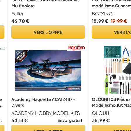
Multicolore
modélisme Gundam, 
modélisme, outils d
Faller
BGTXINGI
modélisme, modéli
46,70 €
18,99 €
19,99 €
réparation et fixati
VERS L'OFFRE
VERS L'
e
Academy Maquette ACA12487 -
QLOUNI 103 Pièces K
Divers
Modellismo,Kit Ma
e,
Modelisme de Const
ACADEMY HOBBY MODEL KITS
QLOUNI
Loisirs,Outils de M
54,14 €
35,99 €
it
Envoi gratuit
Construction du Mo
Réparation et la Fix