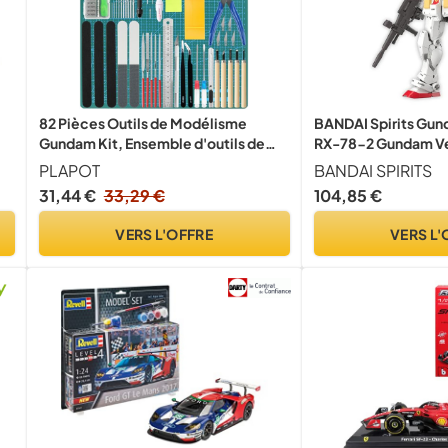
82 Pièces Outils de Modélisme
BANDAI Spirits Gun
Gundam Kit, Ensemble d'outils de
RX-78-2 Gundam Ver
Construction de Loisirs, Outils de
Kit
PLAPOT
BANDAI SPIRITS
Modélisme Basic pour la
31,44 €
33,29 €
104,85 €
Construction du Modèle de Base
Réparation et la Fixation
VERS L'OFFRE
VERS L'