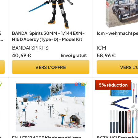
5
BANDAI Spirits 30MM - 1/144 EXM-
Icm - wehrmacht pe
,
H15D Acerby (Type-D) - Model Kit
BANDAI SPIRITS
ICM
40,69 €
58,96 €
Envoi gratuit
VERS L'OFFRE
VERS L'
5% réduction
t
FALLER 134003 Kit de modélisme,
BGTXINGI Ensemble 