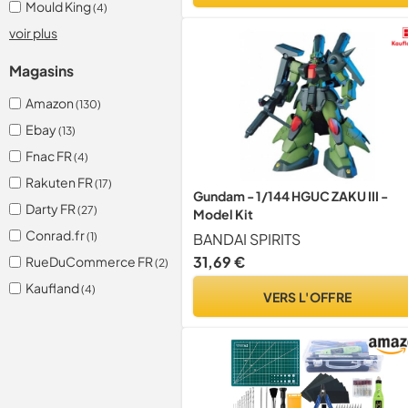
Mould King
(4)
voir plus
Magasins
Amazon
(130)
Ebay
(13)
Fnac FR
(4)
Rakuten FR
(17)
Gundam - 1/144 HGUC ZAKU III -
Darty FR
(27)
Model Kit
Conrad.fr
BANDAI SPIRITS
(1)
31,69 €
RueDuCommerce FR
(2)
Kaufland
(4)
VERS L'OFFRE