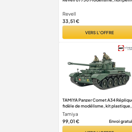
Revell
33,51 €
VERS L'OFFRE
TAMIYA Panzer Comet A34 Répliqu
fidèle de modélisme, kit plastique,
passe-temps, collage, kit plastiqu
Tamiya
assemblage, non peint
99,01 €
Envoi gratu