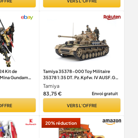
OFFRE
VERS L'OFFRE
4 Kit de
Tamiya 35378-000 Toy Militaire
 Mina Gundam
35378 1:35 DT. Pz.Kpfw. IV AUSF.G
e 1/144)
Frühe.Prod. Réplique fidèle à
Tamiya
l'original, modélisme, kit de
83,75 €
Envoi gratuit
Construction en Plastique,
Bricolage, Loisirs, kit de modélisme,
OFFRE
VERS L'OFFRE
20% réduction