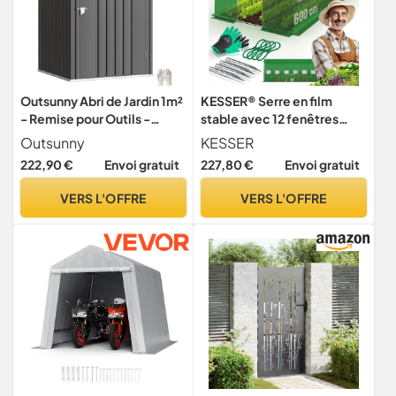
Outsunny Abri de Jardin 1m²
KESSER® Serre en film
- Remise pour Outils -
stable avec 12 fenêtres
cabanon Porte verrouillable
avec moustiquaire et porte
Outsunny
KESSER
- dim. 1L x 1,03l x 1,6H m -
| Tunnel de jardin avec
222,90 €
Envoi gratuit
227,80 €
Envoi gratuit
tôle d'acier ondulée
cadre en acier galvanisé |
Anthracite
Tunnel en film 170 g/m²
VERS L'OFFRE
VERS L'OFFRE
avec piquets d'ancrage au
sol gants et cordes | 600