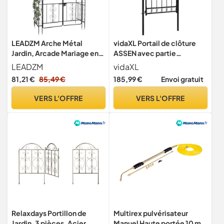
LEADZM Arche Métal
vidaXL Portail de clôture
Jardin, Arcade Mariage en
ASSEN avec partie
Fer Revêtue de Poudre pour
supérieure cintrée en acier
LEADZM
vidaXL
Plantes Grimpantes de
81,21 €
85,49 €
185,99 €
Envoi gratuit
Rose,Noir (Type d'étable
avec Porte)
VERS L'OFFRE
VERS L'OFFRE
Relaxdays Portillon de
Multirex pulvérisateur
Jardin, 3 pièces, Acier,
Manuel Haute portée 10 m,