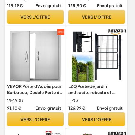
poignée, serrure et 3 clés -
serrure, clés et poignée,
115,19 €
Envoi gratuit
125,90 €
Envoi gratuit
Porte de clôture robuste -
décoration en flèche,
Clôture de jardin -
portillon de patio extérieur,
VERS L'OFFRE
VERS L'OFFRE
Anthracite
noir
VEVOR Porte d'Accès pour
LZQ Porte de jardin
Barbecue, Double Porte de
anthracite robuste et
Cuisine Extérieure
durable - Verrouillable -
VEVOR
LZQ
790x790x46 mm, Porte
Protection contre la
91,10 €
Envoi gratuit
126,99 €
Envoi gratuit
Encastrée en Acier
corrosion et durabilité -
Inoxydable, avec Poignées,
Avec poteaux de porte -
VERS L'OFFRE
VERS L'OFFRE
pour Îlot de Barbecue,
Poignées en plastique et
Placard Extérieure, Jardin,
serrure à mortaiser (150 x
Argenté
100 cm)