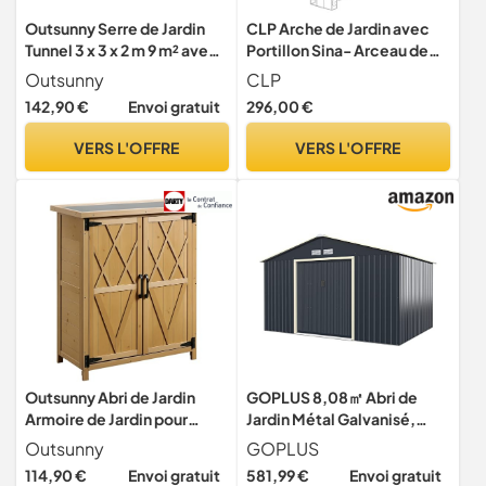
Outsunny Serre de Jardin
CLP Arche de Jardin avec
Tunnel 3 x 3 x 2 m 9 m² avec
Portillon Sina- Arceau de
Porte à Charnières
Jardin Romantique en Fer
Outsunny
CLP
Forgé - Support pour
142,90 €
Envoi gratuit
296,00 €
Plantes Grimpantes avec
Porte Style Shabby-Chic,
VERS L'OFFRE
VERS L'OFFRE
Couleur:Marron Antique
Outsunny Abri de Jardin
GOPLUS 8,08㎡ Abri de
Armoire de Jardin pour
Jardin Métal Galvanisé,
Outils 75L x 40l x 90H cm 3
Cabine de Jardin Extérieur
Outsunny
GOPLUS
étagères 2 Portes Toit en
Portes Coulissantes,
114,90 €
Envoi gratuit
581,99 €
Envoi gratuit
Asphalte imperméable Bois
Résistant aux Intempéries,