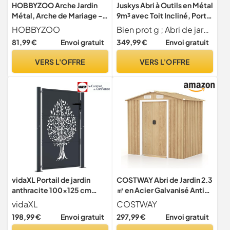
HOBBYZOO Arche Jardin
Juskys Abri à Outils en Métal
Métal, Arche de Mariage -
9m³ avec Toit Incliné, Porte
135x58x212 cm - avec
Coulissante et Fondation -
HOBBYZOO
Bien prot g ; Abri de jardin XL robuste avec toit en pente anthracite en t le d'acier galvanis e chaud ; r siste aux intemp ries, aux rayons UV et la salet ; durable, stable, r sistant et tanche
revêtement en Poudre,
277×191×192cm - Abri de
81,99 €
Envoi gratuit
349,99 €
Envoi gratuit
pour Plantes Grimpantes de
Jardin (Gris)(XL)
Rose, Noir (avec Porte)
VERS L'OFFRE
VERS L'OFFRE
vidaXL Portail de jardin
COSTWAY Abri de Jardin 2.3
anthracite 100x125 cm
㎡ en Acier Galvanisé Anti-
acier conception d'arbre
UV, 196 x 142 x 186 cm,
vidaXL
COSTWAY
Cabane de Jardin Exterieur
198,99 €
Envoi gratuit
297,99 €
Envoi gratuit
3.7m³ avec Porte