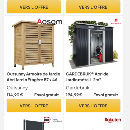
Protection Solaire -
Rangement et Stockage -
VERS L'OFFRE
VERS L'OFFRE
Protection Contre la Pluie
279x238x203cm
Outsunny Armoire de Jardin
GARDEBRUK® Abri de
Abri Jardin Étagère 87 x 46,5
Jardin métal L 2m²
x 96,5 cm Jaune
Fondation 200x125x185cm
Outsunny
Gardebruk
Porte coulissante
114,90 €
Envoi gratuit
194,99 €
Envoi gratuit
Anthracite cabane de Jardin
cabanon Rangement Outils
VERS L'OFFRE
VERS L'OFFRE
3,4m³