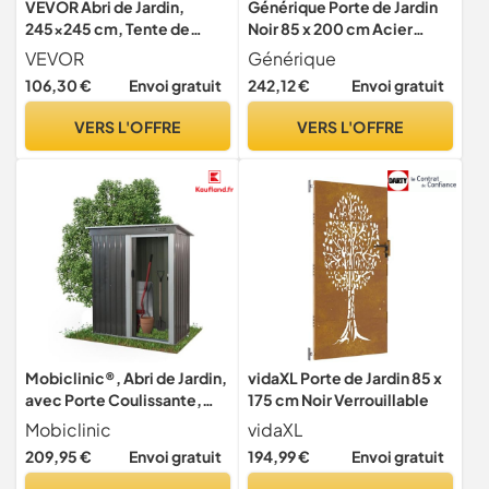
VEVOR Abri de Jardin,
Générique Porte de Jardin
245x245 cm, Tente de
Noir 85 x 200 cm Acier
Rangement, avec Porte à
Peint par
VEVOR
Générique
Fermeture Éclair
Poudre,Quincaillerie,
106,30 €
Envoi gratuit
242,12 €
Envoi gratuit
Enroulable, Abri de
Clôtures & barrières,
Stockage Portable
Portillons, Noir (Poids
VERS L'OFFRE
VERS L'OFFRE
Structure Robuste, Garage
19.15KG)
Extérieur pour Motos,
Vélos, Outils de Jardin, Gris
Mobiclinic®, Abri de Jardin,
vidaXL Porte de Jardin 85 x
avec Porte Coulissante,
175 cm Noir Verrouillable
150 x 75 x 181 cm, Armoire
Mobiclinic
vidaXL
Extérieure, Cadenassable,
209,95 €
Envoi gratuit
194,99 €
Envoi gratuit
Nomi, 1.4 m², Toit en Pente,
Rangement Sécurisé,