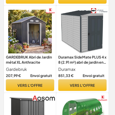
GARDEBRUK Abri de Jardin
Duramax SideMate PLUS 4 x
métal XL Anthracite
8 (2.91 m²) abri de jardin en
plastique avec kit de
Gardebruk
Duramax
fondation en métal, porte
207,99 €
Envoi gratuit
851,33 €
Envoi gratuit
réversible, structure de toit
en métal robuste, abri en
VERS L'OFFRE
VERS L'OFFRE
vinyle sans entretien, Gris
foncé/ Adobe