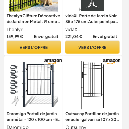
Thealyn Clôture Décorative
vidaXL Porte de Jardin Noir
de Jardin en Métal, 91 cm x
85 x 175 cm Acier peint par
71 cm, 4 Panneaux + 1 Porte,
poudre, Jardin et terrasse,
Thealyn
vidaXL
3.5 m Longueur Totale, pour
portail rectangulaire
159,99 €
Envoi gratuit
221,04 €
Envoi gratuit
Parterre de Fleurs
moderne, entrée stylée,
résistant aux intempéries et
VERS L'OFFRE
VERS L'OFFRE
écolo
Daromigo Portail de jardin
Outsunny Portillon de jardin
en métal - 120 x 100 cm - En
en acier galvanisé 107 x 204
acier galvanisé - Avec
cm portail de jardin avec
Daromigo
Outsunny