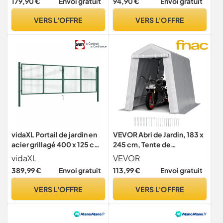
179,90 €
Envoi gratuit
94,90 €
Envoi gratuit
incliné - Couleur Vert - Abri
de Jardin extérieur
VERS L'OFFRE
VERS L'OFFRE
vidaXL Portail de jardin en
VEVOR Abri de Jardin, 183 x
acier grillagé 400 x 125 cm
245 cm, Tente de
vert
Rangement avec Double
vidaXL
VEVOR
Porte à Fermeture Éclair
389,99 €
Envoi gratuit
113,99 €
Envoi gratuit
Enroulable, Abri de
Stockage Portable
VERS L'OFFRE
VERS L'OFFRE
Robuste, Garage Extérieur
pour Motos, Vélos, Outils
de Jardin, Gris