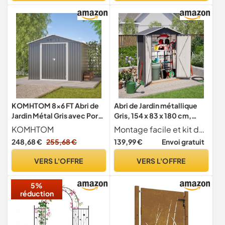
KOMHTOM 8x6 FT Abri de
Abri de Jardin métallique
Jardin Métal Gris avec Porte
Gris, 154 x 83 x 180 cm,
Battante, Ouvertures de
avec Trous de Ventilation,
KOMHTOM
Montage facile et kit de d marrage complet. Syst me d'enfichage intuitif et instructions de montage d taill es inclus tous les outils n cessaires sont fournis ! 4 piquets pour une stabilit optimale et 2 gants de travail robustes garantissent une installation rapide et sans effort.
Ventilation Prévues,
Fondation métallique,
248,68 €
255,68 €
139,99 €
Envoi gratuit
Cabane de Jardin Extérieur
Porte verrouillable et
avec Serrure, Rangement
résistant aux intempéries.
VERS L'OFFRE
VERS L'OFFRE
Outils de Jardi (Gris-8x6 FT)
Idéal pour Ranger Les Outils
de Jardin.
5%
réduction