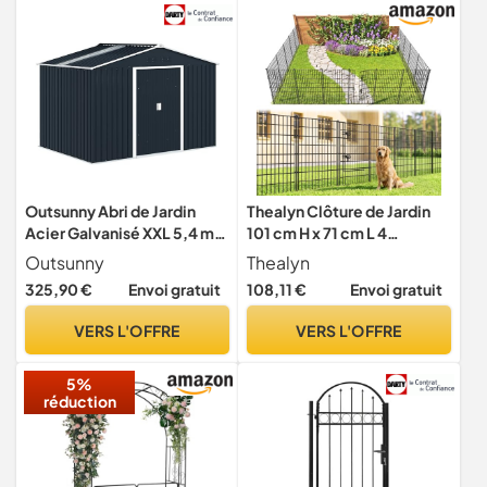
Outsunny Abri de Jardin
Thealyn Clôture de Jardin
Acier Galvanisé XXL 5,4 m²
101 cm H x 71 cm L 4
277x195x192cm Gris Foncé
panneaux + 1 Porte,
Outsunny
Thealyn
Longueur Totale 3,5 m,
325,90 €
Envoi gratuit
108,11 €
Envoi gratuit
Clôture Extérieure en Métal
Antirouille pour Animaux
VERS L'OFFRE
VERS L'OFFRE
Domestiques
5%
réduction