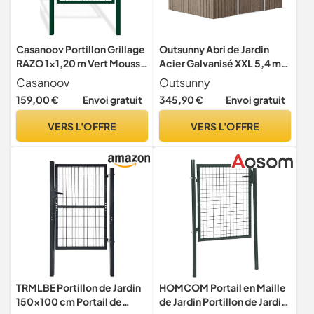
Casanoov Portillon Grillage
Outsunny Abri de Jardin
RAZO 1x1,20 m Vert Mousse
Acier Galvanisé XXL 5,4 m²
– Portillon Jardin avec
Kit Fondation Marron
Casanoov
Outsunny
Poteaux Carrés Inclus –
159,00 €
Envoi gratuit
345,90 €
Envoi gratuit
Acier Galvanisé – Robuste
Résistant Intempéries Anti-
VERS L'OFFRE
VERS L'OFFRE
Corrosion – Kit Complet
87x120 cm
TRMLBE Portillon de Jardin
HOMCOM Portail en Maille
150×100 cm Portail de
de Jardin Portillon de Jardin