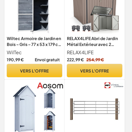
Wiltec Armoire de Jardin en
RELAX4LIFE Abri de Jardin
Bois – Gris – 77 x 53 x 179 cm
Métal Extérieur avec 2
– avec Porte & Toit en Pente
Grandes Portes et
WilTec
RELAX4LIFE
à pignon – avec Isolation
Couvercle Relevable à 40°,
190,99 €
Envoi gratuit
222,99 €
254,99 €
bitumineuse – Jardinage
Remise de Stockage à
Rangement Outils
Outils en Acier Galvanisé
VERS L'OFFRE
VERS L'OFFRE
pour Poubelles Vélos Outils
172X100X129 CM (Marron)