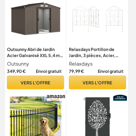
Outsunny Abri de Jardin
Relaxdays Portillon de
Acier Galvanisé XXL 5,4 m²
Jardin, 3 pièces, Acier,
Kit Fondation Marron
Porte avec Ornements, 2
Outsunny
Relaxdays
éléments de clôture, HxL :
349,90 €
Envoi gratuit
79,99 €
Envoi gratuit
98,5 x 185 cm, Blanc
VERS L'OFFRE
VERS L'OFFRE