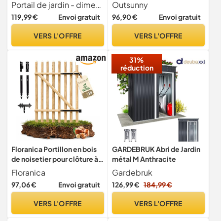
Clôture Porte de Clôture
97L x 150H cm Vert
Portail de jardin - dimensions 150x100 cm (h x l), couleur anthracite. (Remarque les portes claire-voie et les cadres en 150x100 cm & 125x100 cm sont assembl s, pas d'une seule pi ce)
Outsunny
Maison en Acier Galvanisé
119,99 €
Envoi gratuit
96,90 €
Envoi gratuit
Porte de Cour Serrure
incluse, Anthracite
VERS L'OFFRE
VERS L'OFFRE
31%
réduction
Floranica Portillon en bois
GARDEBRUK Abri de Jardin
de noisetier pour clôture à
métal M Anthracite
piquets Hauteur 80 cm x
Floranica
Gardebruk
100 cm 1 vantail – prêt à
97,06 €
Envoi gratuit
126,99 €
184,99 €
poser incl. charnières
VERS L'OFFRE
VERS L'OFFRE