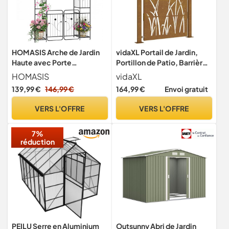
HOMASIS Arche de Jardin
vidaXL Portail de Jardin,
Haute avec Porte
Portillon de Patio, Barrière
Verrouillable, Tonnelle
de Sécurité, Porte
HOMASIS
vidaXL
Métallique Robuste avec
d'Extérieure Terrasse,
139,99 €
146,99 €
164,99 €
Envoi gratuit
Treillis et Étagères
100x125 cm Acier Corten
Latérales pour Plantes
Conception d'herbe
VERS L'OFFRE
VERS L'OFFRE
Grimpantes, pour Mariage,
Pelouse (163x50x220cm)
7%
réduction
PEILU Serre en Aluminium
Outsunny Abri de Jardin