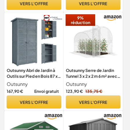
Coulissante, Rampe, 4
VERS L'OFFRE
VERS L'OFFRE
Trous d’Aération, 2 Gants
Inclus
9%
réduction
Outsunny Abri de Jardin à
Outsunny Serre de Jardin
Outils sur Pied en Bois 87 x
Tunnel 3 x 2 x 2 m 6 m² avec
47 x 160 cm Gris
Porte à Charnières
Outsunny
Outsunny
167,90 €
Envoi gratuit
123,90 €
135,75 €
VERS L'OFFRE
VERS L'OFFRE