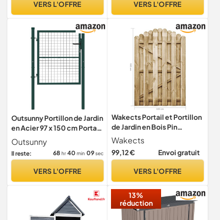
VERS L'OFFRE
VERS L'OFFRE
Résistant, Gris
Wakects Portail et Portillon
Outsunny Portillon de Jardin
de Jardin en Bois Pin
en Acier 97 x 150 cm Portail
Imprégné - 100 x 150 cm
de Jardin Vert
Wakects
Outsunny
99,12 €
Envoi gratuit
68
40
08
Il reste:
hr
min
sec
VERS L'OFFRE
VERS L'OFFRE
13%
réduction