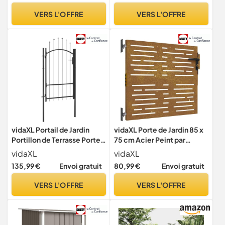
de Sapin Jaune
Cabane de Rangement à
VERS L'OFFRE
VERS L'OFFRE
Outils, 16,97m³, 330 x 255 x
210 cm, Gris
vidaXL Portail de Jardin
vidaXL Porte de Jardin 85 x
Portillon de Terrasse Porte
75 cm Acier Peint par
de Patio Barrière de
Poudre Verrouillable
vidaXL
vidaXL
Sécurité de Jardin Portillon
135,99 €
Envoi gratuit
80,99 €
Envoi gratuit
d'Arrière-cour Extérieur
Acier 1x2,2 m Noir
VERS L'OFFRE
VERS L'OFFRE