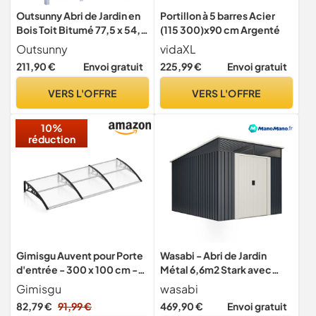
Outsunny Abri de Jardin en
Portillon à 5 barres Acier
Bois Toit Bitumé 77,5 x 54,2
(115 300)x90 cm Argenté
x 179,5 cm Blanc
Outsunny
vidaXL
211,90 €
Envoi gratuit
225,99 €
Envoi gratuit
VERS L'OFFRE
VERS L'OFFRE
10%
réduction
Gimisgu Auvent pour Porte
Wasabi - Abri de Jardin
d'entrée - 300 x 100 cm -
Métal 6,6m2 Stark avec
en Polycarbonate
fenêtre - Porte coulissante
Gimisgu
wasabi
Transparent - 5 mm -
Double - Toit Plat - Cabane
82,79 €
91,99 €
469,90 €
Envoi gratuit
Support en polypropylène -
extérieur - Cabanon