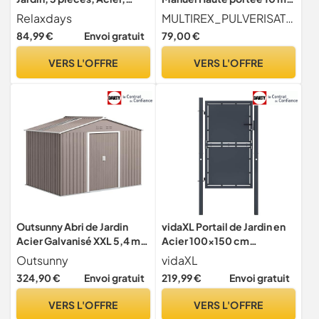
Porte avec Ornements, 2
sans électricité, Aspiration
Relaxdays
MULTIREX_PULVERISATEUR
éléments de clôture, HxL :
Externe, Tuyau 4 m, Lance
84,99 €
Envoi gratuit
79,00 €
98,5 x 185 cm, Bronze
60 cm, 7 Buses, Laiton et
Joints Viton pour
VERS L'OFFRE
VERS L'OFFRE
démoussage toitures
façades et Jardin.
Outsunny Abri de Jardin
vidaXL Portail de Jardin en
Acier Galvanisé XXL 5,4 m²
Acier 100x150 cm
277x195x192cm Gris Clair
Anthracite
Outsunny
vidaXL
324,90 €
Envoi gratuit
219,99 €
Envoi gratuit
VERS L'OFFRE
VERS L'OFFRE