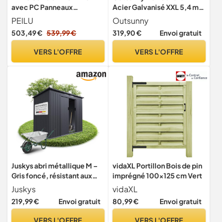
avec PC Panneaux
Acier Galvanisé XXL 5,4 m²
Transparent, Lucarne, Porte
Kit Fondation Vert
PEILU
Outsunny
et Fondations,
503,49 €
539,99 €
319,90 €
Envoi gratuit
305x250x205cm
Hivernage Tente de
VERS L'OFFRE
VERS L'OFFRE
Jardinage Accessible,
Pépinière de Culture pour
Jardin et l'extérieur
Juskys abri métallique M –
vidaXL Portillon Bois de pin
Gris foncé, résistant aux
imprégné 100x125 cm Vert
intempéries avec Cadre de
Juskys
vidaXL
Fondation, Porte
219,99 €
Envoi gratuit
80,99 €
Envoi gratuit
coulissante & verrouillable
– pour Jardin & Stockage
VERS L'OFFRE
VERS L'OFFRE