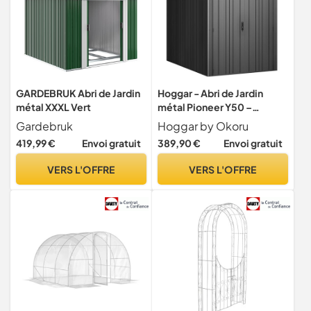
GARDEBRUK Abri de Jardin
Hoggar - Abri de Jardin
métal XXXL Vert
métal Pioneer Y50 –
Structure autoportante -
Gardebruk
Hoggar by Okoru
Portes renforcées - Serrure
419,99 €
Envoi gratuit
389,90 €
Envoi gratuit
avec clé Incluse - Piliers en
V - Plafond Robuste -
VERS L'OFFRE
VERS L'OFFRE
Cabane extérieur
168x256x200cm – 4,30m2