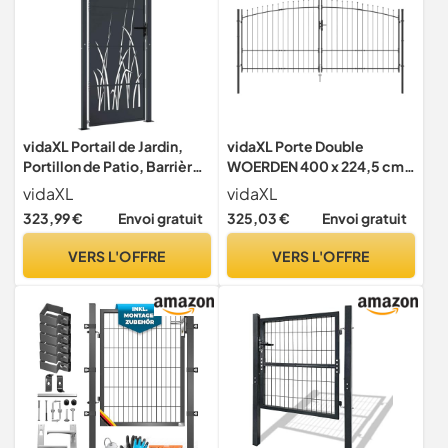
vidaXL Portail de Jardin,
vidaXL Porte Double
Portillon de Patio, Barrière
WOERDEN 400 x 224,5 cm
de Sécurité, Porte
Acier Gris Verrouillable
vidaXL
vidaXL
d'Extérieure, Anthracite
323,99 €
Envoi gratuit
325,03 €
Envoi gratuit
100x200 cm Acier
Conception d'herbe
VERS L'OFFRE
VERS L'OFFRE