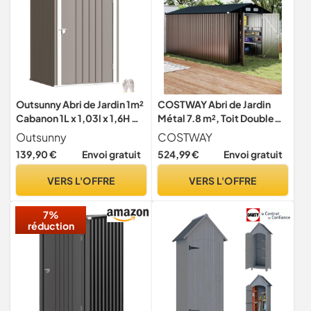
Outsunny Abri de Jardin 1m²
COSTWAY Abri de Jardin
Cabanon 1L x 1,03l x 1,6H m
Métal 7.8 m², Toit Double
Marron et Blanc
Pente, Double Porte
Outsunny
COSTWAY
Verrouillable avec Clé, 4
139,90 €
Envoi gratuit
524,99 €
Envoi gratuit
Aérations, Cabane de Jardin
Exterieur pour Vélo,
VERS L'OFFRE
VERS L'OFFRE
Poubelle, Outil, Anthracite
(7.8 m²)
7%
réduction