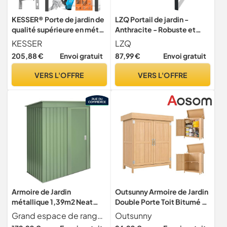
KESSER® Porte de jardin de
LZQ Portail de jardin -
qualité supérieure en métal
Anthracite - Robuste et
galvanisé - Porte de jardin
durable - Verrouillable -
KESSER
LZQ
pour clôture, portail de cour
Protection contre la
205,88 €
Envoi gratuit
87,99 €
Envoi gratuit
- Avec poteaux avec
corrosion et durabilité -
serrure - Poignée de porte
Avec poteau de porte -
VERS L'OFFRE
VERS L'OFFRE
et clé - 120 x 106 cm -
Poignées en plastique et
Anthracite
serrure à encastrer (100 x
100
Armoire de Jardin
Outsunny Armoire de Jardin
métallique 1,39m2 Neat
Double Porte Toit Bitumé 74
Green - 86x162x181cm -
x 43 x 88 cm Beige
Grand espace de rangement profitez d'un espace int rieur g n reux dans cette armoire parfaite pour ranger tout ce dont vous avez besoin de mani re organis e et s re. Nous vous recommandons de l'assembler sur une base solide servant de sol. Optimisez votre espace au maximum avec cette solution pratique et polyvalente
Outsunny
Porte coulissante - Toit