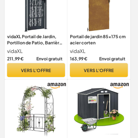
vidaXL Portail de Jardin,
Portail de jardin 85x175 cm
Portillon de Patio, Barrière
acier corten
de Sécurité, Porte
vidaXL
vidaXL
d'Extérieure Terrasse,
211,99 €
Envoi gratuit
163,99 €
Envoi gratuit
Anthracite 100x200 cm
Acier Acier Design de
VERS L'OFFRE
VERS L'OFFRE
Bambou