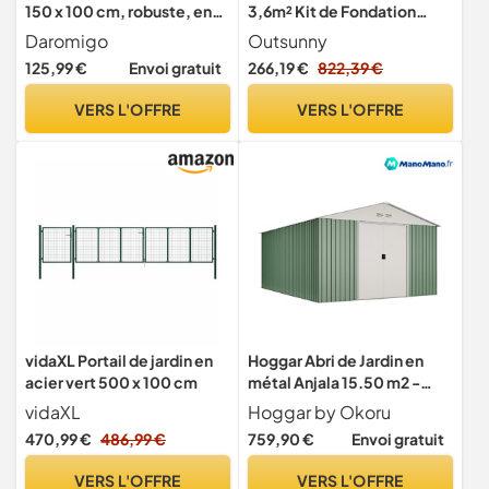
150 x 100 cm, robuste, en
3,6m² Kit de Fondation
métal galvanisé, avec
280x130x172cm Noir
Daromigo
Outsunny
poignée, serrure et 3 clés,
125,99 €
Envoi gratuit
266,19 €
822,39 €
vert
VERS L'OFFRE
VERS L'OFFRE
vidaXL Portail de jardin en
Hoggar Abri de Jardin en
acier vert 500 x 100 cm
métal Anjala 15.50 m2 -
Garantie 10 Ans -
vidaXL
Hoggar by Okoru
452x343x223cm
470,99 €
486,99 €
759,90 €
Envoi gratuit
VERS L'OFFRE
VERS L'OFFRE