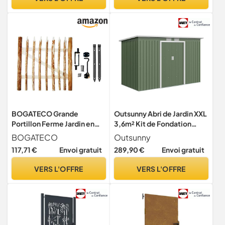
BOGATECO Grande
Outsunny Abri de Jardin XXL
Portillon Ferme Jardin en
3,6m² Kit de Fondation
Bois | Largeur: 100cm |
280x130x172cm Vert Clair
BOGATECO
Outsunny
Hauteur: 100 cm | Largeur
117,71 €
Envoi gratuit
289,90 €
Envoi gratuit
Entre Piquets de Clôture 6-
7 cm | Comprend
VERS L'OFFRE
VERS L'OFFRE
Charnières et Accessoires |
Porte S'ouvre à Droite