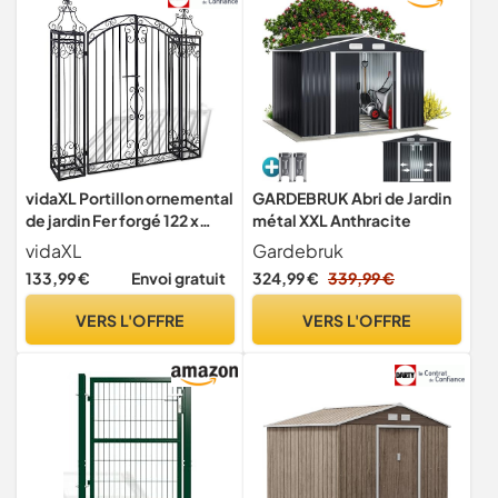
vidaXL Portillon ornemental
GARDEBRUK Abri de Jardin
de jardin Fer forgé 122 x
métal XXL Anthracite
20,5 x 134 cm
vidaXL
Gardebruk
133,99 €
Envoi gratuit
324,99 €
339,99 €
VERS L'OFFRE
VERS L'OFFRE