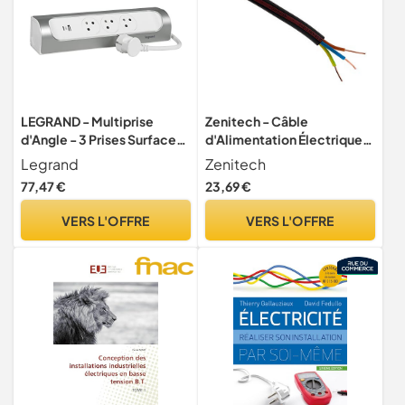
LEGRAND - Multiprise
Zenitech - Câble
d'Angle - 3 Prises Surface
d'Alimentation Électrique
avec Terre + Prise USB-C +
U1000R2V 3G1,5mm² -
Legrand
Zenitech
Prise USB-A - Installation
Gaine PVC Robuste -
77,47 €
23,69 €
Horizontale ou Verticale -
Installation Intérieure ou
Cordon 1 m - Blanc et Alu
Extérieure - Protection
VERS L'OFFRE
VERS L'OFFRE
Fiable contre les Risques -
Noir - Longueur 10m