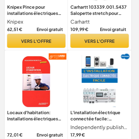
Knipex Pince pour
Carhartt 103339.001.S437
installations électriques
Salopette stretch pour
avec poignées
homme Coupe droite Noir
Knipex
Carhartt
multimatières 200 mm, 13
Taille W38/L34
62,51 €
Envoi gratuit
109,99 €
Envoi gratuit
92 200
VERS L'OFFRE
VERS L'OFFRE
Locaux d'habitation:
L'installation électrique
Installations électriques
connectée facile:
privatives
Solutions et schémas
Independently published
pratiques
72,01 €
Envoi gratuit
17,99 €