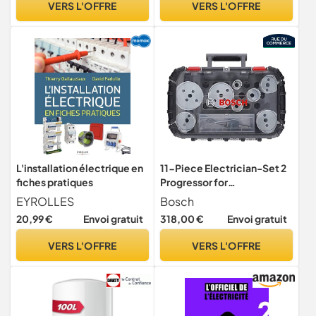
VERS L'OFFRE
VERS L'OFFRE
Remplacement à Vie
- Fabriqué En France
L'installation électrique en
11-Piece Electrician-Set 2
fiches pratiques
Progressor for
Wood&Metal (25, 32, 40,
EYROLLES
Bosch
54, 60, 68, 76, 66 mm)
20,99 €
Envoi gratuit
318,00 €
Envoi gratuit
VERS L'OFFRE
VERS L'OFFRE