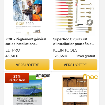
RGIE - Règlement général
Super Rod CRSK12 Kit
sur les installations
d’installation pour câble
électriques (2020)
comprenant 13 baguettes
EDI PRO
KLEIN TOOLS
tire-fil 12 m
48,50 €
128,35 €
Envoi gratuit
VERS L'OFFRE
VERS L'OFFRE
23%
réduction