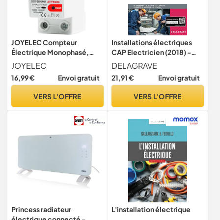
JOYELEC Compteur
Installations électriques
Électrique Monophasé,
CAP Electricien (2018) -
Fonction de
Pochette élève:
JOYELEC
DELAGRAVE
réinitialisation,Consommat
Préparation, réalisation,
16,99 €
Envoi gratuit
21,91 €
Envoi gratuit
ion avec Écran LCD,10(60)
mise en service, livraison
A 230V affichage de la
VERS L'OFFRE
VERS L'OFFRE
consommation d'énergie
Princess radiateur
L'installation électrique
électrique connecté -