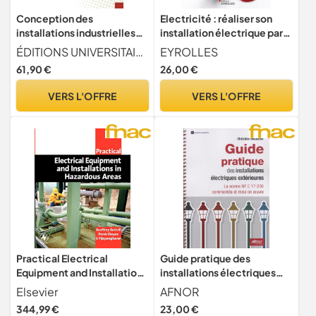
Conception des
Electricité : réaliser son
installations industrielles
installation électrique par
électriques en basse
soi-même
ÉDITIONS UNIVERSITAIRES EUROPÉENNES
EYROLLES
tension B.T.: TOME 1
61,90 €
26,00 €
VERS L'OFFRE
VERS L'OFFRE
Practical Electrical
Guide pratique des
Equipment and Installations
installations électriques
in Hazardous Areas
extérieures: La norme NF C
Elsevier
AFNOR
17-200 commentée et
344,99 €
23,00 €
mise en oeuvre