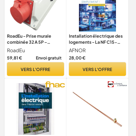
RoadEu - Prise murale
Installation électrique des
combinée 32 A 5P –
logements - La NF C15-
Répartiteur mural 32 A avec
100-10 simplement !: Selon
RoadEu
AFNOR
2 x 230 V – Répartiteur de
la NF C 15-100-10
59,81 €
Envoi gratuit
28,00 €
courant de construction
IP44 – intérieur et extérieur
VERS L'OFFRE
VERS L'OFFRE
– Prises PCE