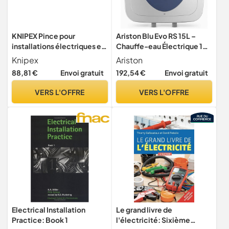
KNIPEX Pince pour
Ariston Blu Evo RS 15L –
installations électriques en
Chauffe-eau Électrique 15
blister chromée isolées
litres, Compact Sur-Evier,
Knipex
Ariston
avec gaines bi-matière,
Puissance 2000W, Idéal
88,81 €
Envoi gratuit
192,54 €
Envoi gratuit
homologuées VDE ; avec
Cuisine ou Salle de Bain –
œillet de, 13 96 200 T BK
Conçu et fabriqué pour être
VERS L'OFFRE
VERS L'OFFRE
installé en France
Electrical Installation
Le grand livre de
Practice: Book 1
l'électricité: Sixième