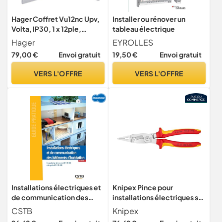
Hager Coffret Vu12nc Upv,
Installer ou rénover un
Volta, IP30, 1 x 12ple,
tableau électrique
Din43870
Hager
EYROLLES
79,00 €
Envoi gratuit
19,50 €
Envoi gratuit
VERS L'OFFRE
VERS L'OFFRE
Installations électriques et
Knipex Pince pour
de communication des
installations électriques sur
bâtiments d'habitation: En
carte LS chromée isolées
CSTB
Knipex
application de la norme NF
par gaines bi-matière,