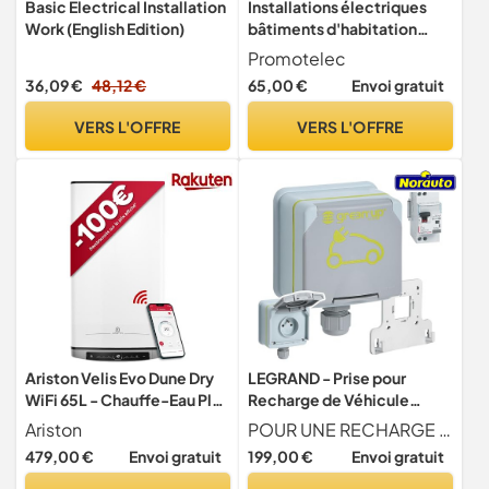
Basic Electrical Installation
Installations électriques
Work (English Edition)
bâtiments d'habitation
neufs
Promotelec
36,09 €
48,12 €
65,00 €
Envoi gratuit
VERS L'OFFRE
VERS L'OFFRE
Ariston Velis Evo Dune Dry
LEGRAND - Prise pour
WiFi 65L - Chauffe-Eau Plat
Recharge de Véhicule
Multiposition, Résistances
Electrique Green'up Acess
Ariston
POUR UNE RECHARGE RAPIDE ET EFFICACE Avec une puissance d livr e maximale de 3,7 kW, le syst me Green'up Access permet une recharge jusqu' 2 fois plus rapide pour les v hicules lectriques compatibles quip s du cordon de recharge Green'up.
DRY x2 Anti-Calcaire, 25%
- Prise Murale Complète
479,00 €
Envoi gratuit
199,00 €
Envoi gratuit
Économie d'Énergie,
avec Patère et Interrupteur
Certifié NF, Garantie
Différentiel - Pose en Saillie