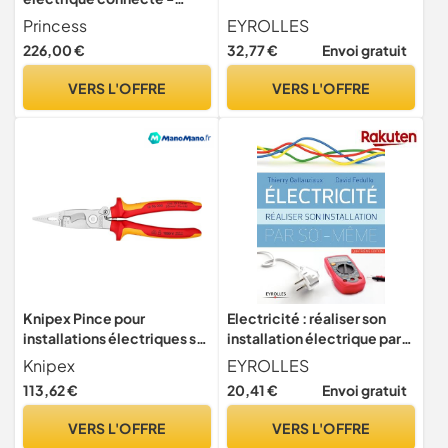
Chauffage à convection -
Princess
EYROLLES
Contrôle manuel, via app ou
226,00 €
32,77 €
Envoi gratuit
vocal - Appli gratuite -
Panneau en verre - 2 000 W
VERS L'OFFRE
VERS L'OFFRE
- Blanc - 348201
Knipex Pince pour
Electricité : réaliser son
installations électriques sur
installation électrique par
carte LS chromée isolées
soi-même
Knipex
EYROLLES
par gaines bi-matière,
113,62 €
20,41 €
Envoi gratuit
certifiées VDE 200 mm, 13
96 200 SB
VERS L'OFFRE
VERS L'OFFRE