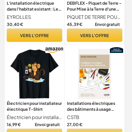
L'installation électrique
DEBFLEX - Piquet de Terre -
dans l'habitat existant : Le
Pour Mise à la Terre d'une
guide du professionnel
Installation Electrique -
EYROLLES
PIQUET DE TERRE POUR S CURISATION TABLEAU ELECTRIQUE Ce piquet de terre permet de raccorder la terre au tableau lectrique, assurant une protection contre les risques d' lectrocution en cas de d faut d'isolement.
Protection Supplémentaire
30,40 €
45,39 €
Envoi gratuit
Contre Risques
d'Électrocution et Défauts
VERS L'OFFRE
VERS L'OFFRE
d'Isolement - Cuivre - 1
Mètre
Électricien pour installateur
Installations électriques
électrique T-Shirt
des bâtiments à usage
professionnel et recevant
Électricien pour installateur électrique
CSTB
du public: En application de
16,99 €
Envoi gratuit
27,00 €
la norme NF C15-100