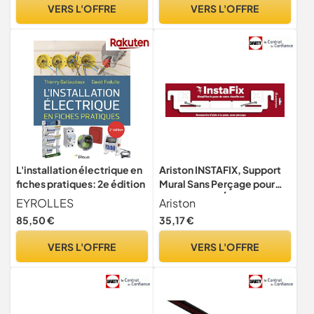
VERS L'OFFRE
VERS L'OFFRE
L'installation électrique en
Ariston INSTAFIX, Support
fiches pratiques: 2e édition
Mural Sans Perçage pour
Chauffe-Eau Électrique
EYROLLES
Ariston
Ariston, Compatible VELIS
85,50 €
35,17 €
- LYDOS - PRO1, Conçu et
fabriqué pour être installé
VERS L'OFFRE
VERS L'OFFRE
en France