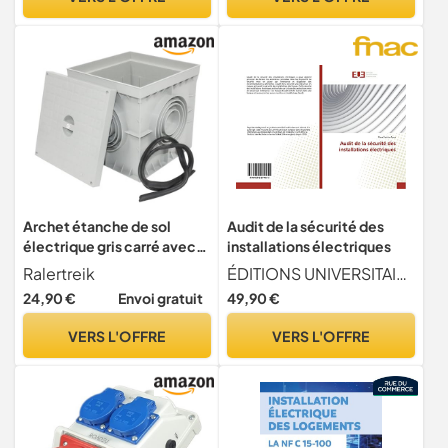
96 200 T
Archet étanche de sol
Audit de la sécurité des
électrique gris carré avec
installations électriques
couvercle aveugle IP54
Ralertreik
ÉDITIONS UNIVERSITAIRES EUROPÉENNES
Archet d'arrosage et
24,90 €
Envoi gratuit
49,90 €
d'électricité en PVC pour
jardin, drainage irrigation,
VERS L'OFFRE
VERS L'OFFRE
installations électriques
Tuyaux (200x200 mm)