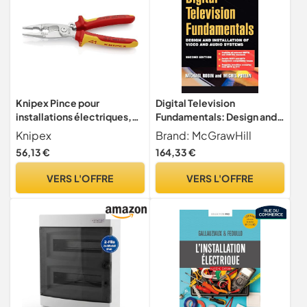
Knipex Pince pour
Digital Television
installations électriques,
Fundamentals: Design and
1000V, ressort d'ouverture,
Installation of Video and
Knipex
Brand: McGrawHill
pour couper les câbles,
Audio Systems
56,13 €
164,33 €
dénuder, sertir les
embouts, saisir, plier, 13 96
VERS L'OFFRE
VERS L'OFFRE
200