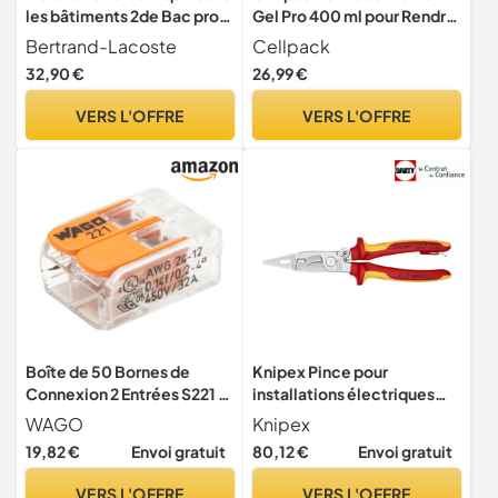
les bâtiments 2de Bac pro
Gel Pro 400 ml pour Rendre
MELEC
étanche Une Installation
Bertrand-Lacoste
Cellpack
électrique, Blanc
32,90 €
26,99 €
VERS L'OFFRE
VERS L'OFFRE
Boîte de 50 Bornes de
Knipex Pince pour
Connexion 2 Entrées S221 –
installations électriques
Installation Facile et
chromée isolées avec
WAGO
Knipex
Sécurisée pour Tous Vos
gaines bi-matière,
19,82 €
Envoi gratuit
80,12 €
Envoi gratuit
Projets Électriques
homologuées VDE ; avec
œillet de fixation isolé, 13
VERS L'OFFRE
VERS L'OFFRE