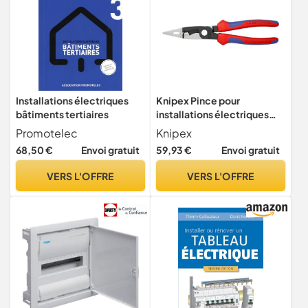
Installations électriques
Knipex Pince pour
bâtiments tertiaires
installations électriques
avec poignées
Promotelec
Knipex
comfortables 200 mm, 13
68,50 €
Envoi gratuit
59,93 €
Envoi gratuit
82 200
VERS L'OFFRE
VERS L'OFFRE