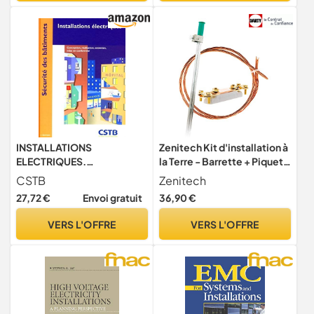
INSTALLATIONS
Zenitech Kit d'installation à
ELECTRIQUES.
la Terre - Barrette + Piquet +
CONCEPTION,
Tresse
CSTB
Zenitech
REALISATION, ENTRETIEN,
27,72 €
Envoi gratuit
36,90 €
MISE EN CONFORMIT:
CONCEPTION,
VERS L'OFFRE
VERS L'OFFRE
REALISATION, ENTRETIEN,
MISE EN CONFORMITE