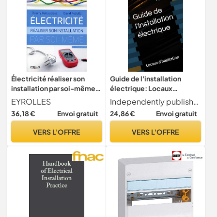
Électricité réaliser son
Guide de l'installation
installation par soi-même:
électrique: Locaux
REALISER SON
d'habitation
EYROLLES
Independently published
INSTALLATION ELECTRIQUE
36,18 €
Envoi gratuit
24,86 €
Envoi gratuit
PAR SOI-MEME
VERS L'OFFRE
VERS L'OFFRE