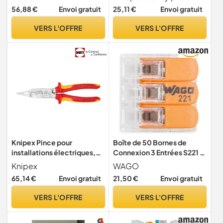
actualisé: Guide clair et
56,88 €
Envoi gratuit
25,11 €
Envoi gratuit
accessible pour
particuliers, rénovateurs et
VERS L'OFFRE
VERS L'OFFRE
autoconstructeurs
Knipex Pince pour
Boîte de 50 Bornes de
installations électriques,
Connexion 3 Entrées S221 –
1000V, pour couper les
Installation Facile et
Knipex
WAGO
câbles, dénuder, sertir les
Sécurisée pour Tous Vos
65,14 €
Envoi gratuit
21,50 €
Envoi gratuit
embouts, saisir, plier,
Projets Électriques
multi-outils, 13 86 200
VERS L'OFFRE
VERS L'OFFRE