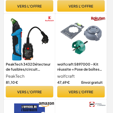
VERS L'OFFRE
VERS L'OFFRE
PeakTech 3432 Détecteur
wolfcraft 5897000 - Kit
de fusibles/circuit
réussite « Pose de boîtes
électrique avec testeur de
d’encastrement » - Pour la
PeakTech
wolfcraft
prise 230 V Schuko
pose des installations
81,10 €
47,69 €
Envoi gratuit
recherche sans contact
électriques dans les
NCV Testeur de tension
cloisons sèches
VERS L'OFFRE
VERS L'OFFRE
pour installation électrique
1 pièce P 3432 Bleu