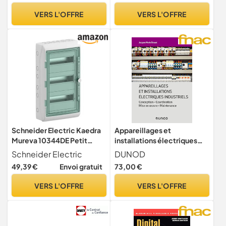
VERS L'OFFRE
VERS L'OFFRE
Schneider Electric Kaedra
Appareillages et
Mureva 10344DE Petit
installations électriques
répartiteur de pièces
industriels
Schneider Electric
DUNOD
humides en saillie pour
49,39 €
Envoi gratuit
73,00 €
jardin, cave, garage et
extérieur, distributeur
VERS L'OFFRE
VERS L'OFFRE
d'installation électrique,
boîte à fusibles, 3 x 12 TE,