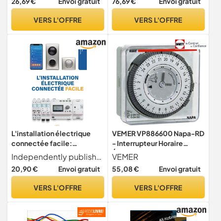
26,69 €
Envoi gratuit
76,69 €
Envoi gratuit
C 15-100 et du guide UTE C
certifiées VDE 200 mm, 13
15-900
86 200 SB
VERS L'OFFRE
VERS L'OFFRE
L'installation électrique
VEMER VP886600 Napa-RD
connectée facile:
- Interrupteur Horaire
Solutions et schémas
Électromécanique à
Independently published
VEMER
pratiques
Chevaliers, Minuterie
20,90 €
Envoi gratuit
55,08 €
Envoi gratuit
Programmation
Quotidienne, Installation
VERS L'OFFRE
VERS L'OFFRE
de Panneau, Gris Clair