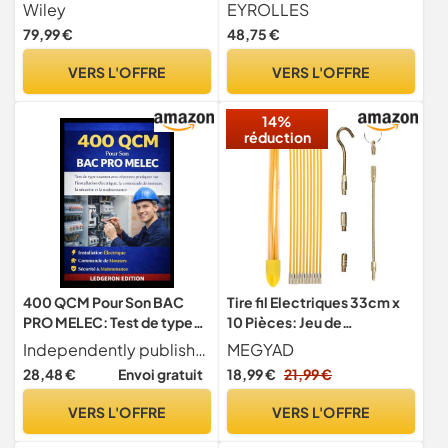
édition
Wiley
EYROLLES
79,99 €
48,75 €
VERS L'OFFRE
VERS L'OFFRE
14%
réduction
400 QCM Pour Son BAC
Tire fil Electriques 33cm x
PRO MELEC: Test de type
10 Pièces: Jeu de
examen avec réponses
Baguettes Fibre de Verre,
Independently published
MEGYAD
pratiques sur l'installation
Kit Rétractable
28,48 €
Envoi gratuit
18,99 €
21,99 €
électrique, la commande
D’installation pour Cable en
de moteurs, la sécurité et la
Boîtier Plastique (Jaune)
VERS L'OFFRE
VERS L'OFFRE
maintenance