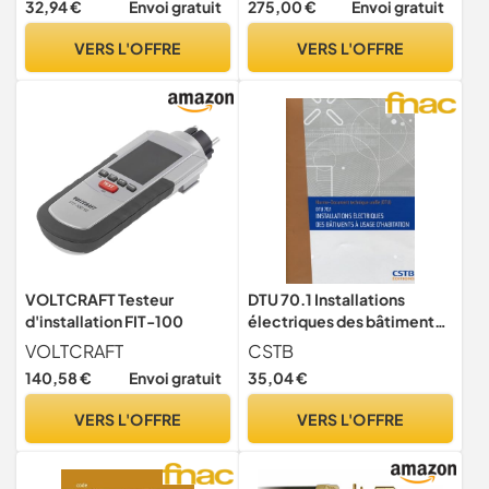
32,94 €
Envoi gratuit
275,00 €
Envoi gratuit
les étudiants et tous les
Blindée Thermoplongée -
travaux d'installation
NF Performance 2** -
VERS L'OFFRE
VERS L'OFFRE
électrique
Conçu pour être installé en
France
VOLTCRAFT Testeur
DTU 70.1 Installations
d'installation FIT-100
électriques des bâtiments à
usage d'habitation.
VOLTCRAFT
CSTB
Nouvelle formule
140,58 €
Envoi gratuit
35,04 €
VERS L'OFFRE
VERS L'OFFRE