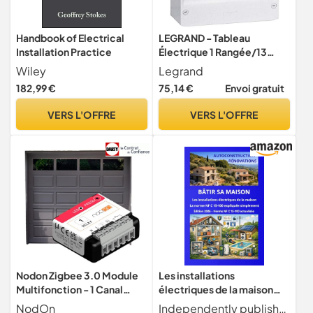
Handbook of Electrical
LEGRAND - Tableau
Installation Practice
Électrique 1 Rangée/13
Modules Drivia - Tableau
Wiley
Legrand
Électrique Nu avec Borniers
182,99 €
75,14 €
Envoi gratuit
- 250 x 250 x 103,5 mm -
Fabriqué En France - Blanc
VERS L'OFFRE
VERS L'OFFRE
Nodon Zigbee 3.0 Module
Les installations
Multifonction - 1 Canal
électriques de la maison
Contact Sec Zigbee
Norme NF C 15-100
NodOn
Independently published