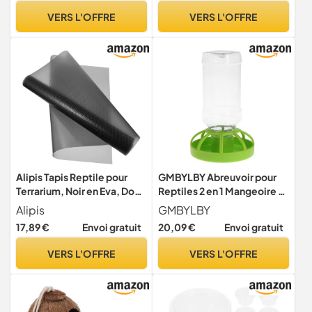
animaux de compagnie,
Bois Absorbante Naturelle,
VERS L'OFFRE
VERS L'OFFRE
fournitures pour parc pour
Fourniture pour Reptile
enfants en plein air
(Particule Moyenne)
Alipis Tapis Reptile pour
GMBYLBY Abreuvoir pour
Terrarium, Noir en Eva, Doux
Reptiles 2 en 1 Mangeoire et
et Confortable
Bol d ' Eau Bol à Distributeur
Alipis
GMBYLBY
Automatique pour Araignée
17,89 €
Envoi gratuit
20,09 €
Envoi gratuit
Fournitures pour Reptiles
Fournitures pour Animaux
VERS L'OFFRE
VERS L'OFFRE
de Compagnie Reptiles
Amphibiens