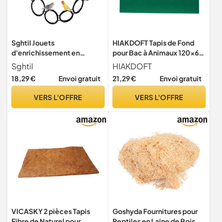
Sghtil Jouets
HIAKDOFT Tapis de Fond
d'enrichissement en
pour Bac à Animaux 120x60
serpent, enrichissement
Cm Vert Absorbant en
Sghtil
HIAKDOFT
flexible pour reptiles et
Polyester pour Reptiles
18,29 €
Envoi gratuit
21,29 €
Envoi gratuit
amphibiens | Fournitures
Tortues Lézards Terrarium
pour reptiles et amphibiens
Fournitures pour Reptiles et
VERS L'OFFRE
VERS L'OFFRE
pour salon, chambre à
Protection du Terrarium
coucher
VICASKY 2 pièces Tapis
Goshyda Fournitures pour
Fibre de Naturel pour
Reptiles en Laine de Bois de