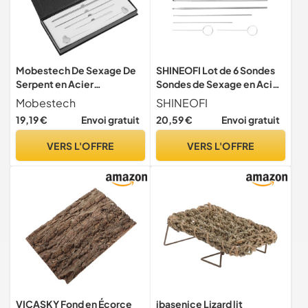
Mobestech De Sexage De
SHINEOFI Lot de 6 Sondes
Serpent en Acier
Sondes de Sexage en Acier
Inoxydable, Lot De 6
Inoxydable pour Reptiles
Mobestech
SHINEOFI
Pièces, Différentes Tailles,
Kit Portable de Détection
19,19 €
Envoi gratuit
20,59 €
Envoi gratuit
Détection Précise, pour
du Genre de Serpent
Reptiles Et Fournitures
Fournitures pour Reptiles
VERS L'OFFRE
VERS L'OFFRE
Reptiles, Usage Vétérinaire
Adaptées à Corn Snakes et
Et Soins Animaux
Pythons Outil
VICASKY Fond en Écorce
ibasenice Lizard lit