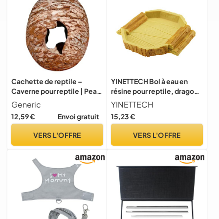
Cachette de reptile –
YINETTECH Bol à eau en
Caverne pour reptile | Peau
résine pour reptile, dragon
de gecko léopard | En
barbu - Plateau
Generic
YINETTECH
résine en forme d'œuf de
d'alimentation pour
12,59 €
Envoi gratuit
15,23 €
dinosaure | Fournitures pour
caméléon, tortue, lézard,
animaux de compagnie
gecko, araignée,
VERS L'OFFRE
VERS L'OFFRE
pour jardin, maison,
amphibiens - Fournitures
chambre à coucher,
14,7 x 14 x 2 cm
terrarium