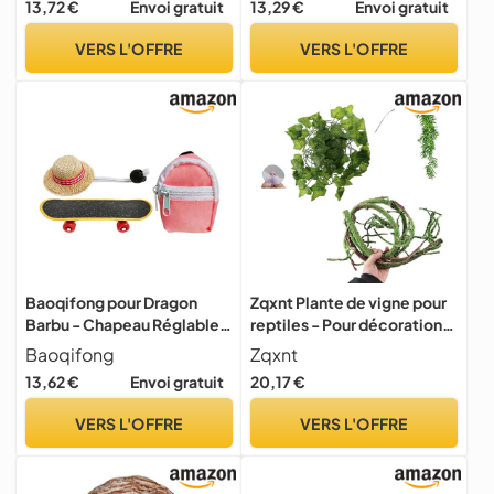
13,72 €
Envoi gratuit
13,29 €
Envoi gratuit
dinosaure, fournitures
réglable pour reptile |
d'amphibiens pour
Fournitures pour l'extérieur,
VERS L'OFFRE
VERS L'OFFRE
l'élevage, la maison,
la nuit, les voyages, la
l'extérieur, le terrier
voiture, l'avion, la marche
d'escalade, la
Baoqifong pour Dragon
Zqxnt Plante de vigne pour
Barbu - Chapeau Réglable
reptiles - Pour décoration
Fournitures pour Reptiles -
d'habitat d'escalade -
Baoqifong
Zqxnt
Chapeau pour Dragon
Branche avec feuilles pour
13,62 €
Envoi gratuit
20,17 €
Barbu, Sac à Dos, Planche à
lézards, araignées,
roulettes,pour Cosplay
cachettes de serpents,
VERS L'OFFRE
VERS L'OFFRE
Photos Fête
lézards grimpants -
Enrichissement
Fournitures pour reptiles