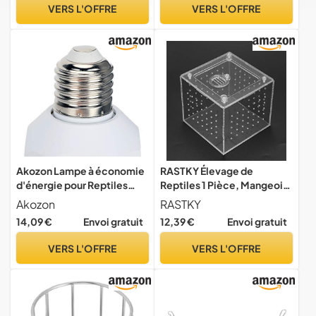
Animaux de Compagnie en
pour Aquarium, pour
VERS L'OFFRE
VERS L'OFFRE
Acrylique/et
Habitat Reptile
Amphibiens/Terrariums
Akozon Lampe à économie
RASTKY Élevage de
d'énergie pour Reptiles
Reptiles 1 Pièce, Mangeoire
UVB, Ampoule à économie
pour Terrarium de Reptiles,
Akozon
RASTKY
d'énergie pour Reptiles
Serpents, Lézards, Maison
14,09 €
Envoi gratuit
12,39 €
Envoi gratuit
UVB 13W, Serpent, Lézard-
en Acrylique - Fournitures
Fournitures pour Animaux
pour Animaux
VERS L'OFFRE
VERS L'OFFRE
de Compagnie/Lampes
Domestiques/et
Chauffantes pour Terrarium
Amphibiens/Terrariums
et