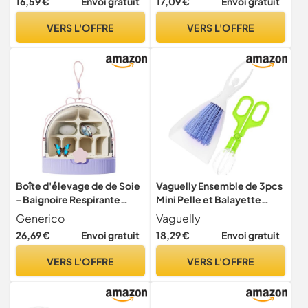
16,59 €
Envoi gratuit
17,09 €
Envoi gratuit
Pince à déjections animales
pour Nettoyage de
VERS L'OFFRE
VERS L'OFFRE
Fournitures pour Reptiles
Boîte d'élevage de de Soie
Vaguelly Ensemble de 3pcs
- Baignoire Respirante
Mini Pelle et Balayette
Transparente pour Petits
Portable en Abs, Outil de
Generico
Vaguelly
Animaux - Terrarium pour
Nettoyage pour Reptiles,
26,69 €
Envoi gratuit
18,29 €
Envoi gratuit
Reptiles Jeunes projets
pour Fourniture pour
scientifiques en Classe
Reptiles et Nettoyage des
VERS L'OFFRE
VERS L'OFFRE
Nature
Petits Animaux