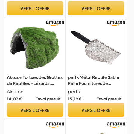
Fournitures pour Reptiles
reptiles - Petit modèle
VERS L'OFFRE
VERS L'OFFRE
Alimentation Pratique pour
Tortues
Akozon Tortues des Grottes
perfk Métal Reptile Sable
de Reptiles - Lézards,
Pelle Fournitures de
Grenouilles et Amphibiens
Nettoyage pour Animaux de
Akozon
perfk
Se Prélassant dans Les
Compagnie Outils de
14,03 €
Envoi gratuit
15,19 €
Envoi gratuit
Grottes de Reptiles -
Nettoyage Scoop Litter
Fournitures pour Animaux
Pelle Nettoyage Pelle
VERS L'OFFRE
VERS L'OFFRE
de Compagnie/et
Sable Puces Râteau
Amphibiens/Décor/Cachet
tes