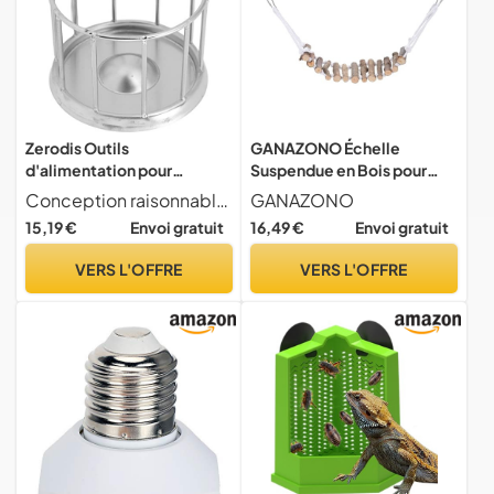
Zerodis Outils
GANAZONO Échelle
d'alimentation pour
Suspendue en Bois pour
Reptiles Fournitures
Lézard Domestique, Pont
Conception raisonnable La conception du cylindre creux permet la distribution de la nourriture sur les bords, favorisant ainsi une alimentation sociable parmi les tortues.
GANAZONO
d'éclosion de Reptiles
Décoratif 7 Cm De Large,
15,19 €
Envoi gratuit
16,49 €
Envoi gratuit
Bassin 'Alimentation pour
Accessoire Terrarium pour
Tortues en Acier pour la
Reptiles, Jouet D’Exercice
VERS L'OFFRE
VERS L'OFFRE
Nourriture et l'eau Facile à
pour Petits Reptiles Actifs
Nettoyer et sans Danger
pour Les à