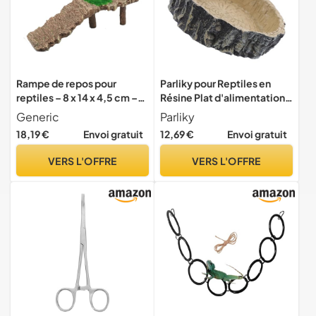
Rampe de repos pour
Parliky pour Reptiles en
reptiles – 8 x 14 x 4,5 cm –
Résine Plat d'alimentation
Tapis de repos antidérapant
de Souche d'arbre
Generic
Parliky
Terrapin grenouille lézard
Récipient pour Tortue
18,19 €
Envoi gratuit
12,69 €
Envoi gratuit
terrasse, accessoire de
Lézard Gecko Fournitures
décoration de paysage
pour Reptiles Taille
VERS L'OFFRE
VERS L'OFFRE
pour reptiles | Fournitures
Appropriée Facile à
pour animaux
Nettoyer