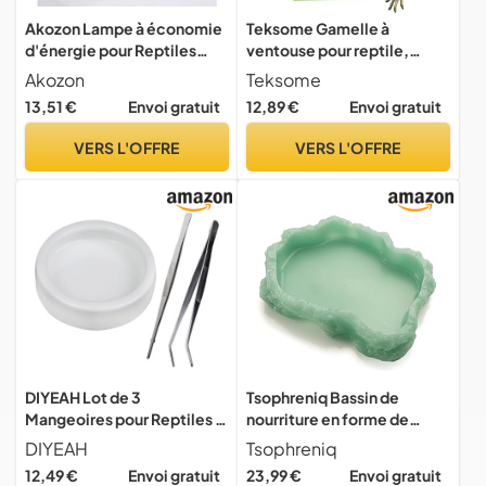
Akozon Lampe à économie
Teksome Gamelle à
d'énergie pour Reptiles
ventouse pour reptile,
UVB, Ampoule à économie
ermite, crabe, mangeoire
Akozon
Teksome
d'énergie pour Reptiles
pour gecko, mangeoire
13,51 €
Envoi gratuit
12,89 €
Envoi gratuit
UVB 13W, Serpent, Lézard-
d'angle anti-
Fournitures pour Animaux
échappement, fournitures
VERS L'OFFRE
VERS L'OFFRE
de Compagnie/Lampes
pour animaux de
Chauffantes pour Terrarium
compagnie pour terrarium,
et
gardiens débutants,
éleveurs
DIYEAH Lot de 3
Tsophreniq Bassin de
Mangeoires pour Reptiles –
nourriture en forme de
Bol en Céramique Moyen
roche pour lézards - Cage
DIYEAH
Tsophreniq
Pinces en Acier Inoxydable
fixe pour eau potable -
12,49 €
Envoi gratuit
23,99 €
Envoi gratuit
Courbée et Droite 20 CM –
Fournitures pour reptiles et