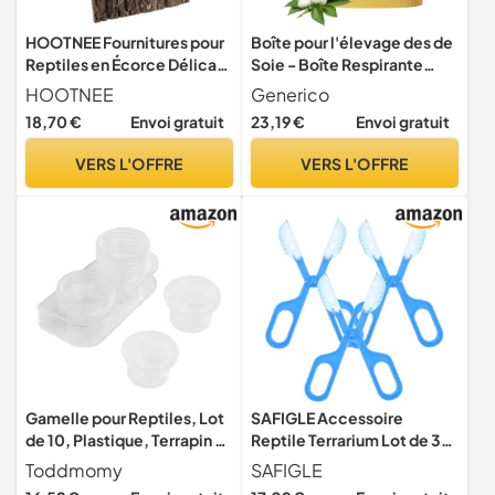
HOOTNEE Fournitures pour
Boîte pour l'élevage des de
Reptiles en Écorce Délicate
Soie - Boîte Respirante
11.81x7.87x0.59 Pouces
Transparente pour la
HOOTNEE
Generico
Solide Facile à Installer pour
Croissance des de Soie,
18,70 €
Envoi gratuit
23,19 €
Envoi gratuit
Décor Terrarium Reptile
pour Reptiles et
Couleur Café
Amphibiens Activités de
VERS L'OFFRE
VERS L'OFFRE
Plein air Visites Naturalistes
Élevage intérieur
Gamelle pour Reptiles, Lot
SAFIGLE Accessoire
de 10, Plastique, Terrapin et
Reptile Terrarium Lot de 3
Tortue
Clips en Plastique Bleu,
Toddmomy
SAFIGLE
Haute dureté et léger,