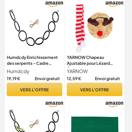
Humdcdy Enrichissement
YARNOW Chapeau
des serpents – Cadre
Ajustable pour Lézard
d'escalade en serpent |
Écharpe De Festival pour
Humdcdy
YARNOW
Fournitures pour reptiles et
Reptiles Fournitures pour
19,19 €
Envoi gratuit
12,59 €
Envoi gratuit
amphibiens pour salon,
Reptiles Chapeau Cosplay
clôtures murales, chambre
pour Écharpe pour
VERS L'OFFRE
VERS L'OFFRE
à coucher