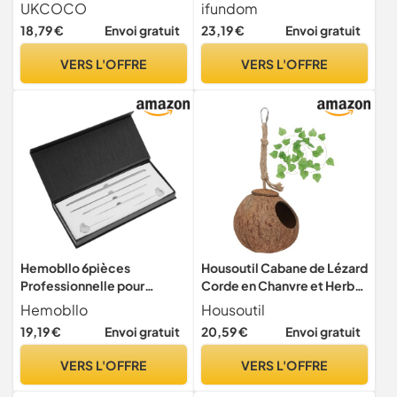
Comprenant Bol en
Tortue Bloc De Broyage
UKCOCO
ifundom
Céramique et Pinces en
pour Reptiles Bloc De
18,79 €
Envoi gratuit
23,19 €
Envoi gratuit
Acier Inoxydable pour
Calcium Molaire pour
Alimentation Tortue et
Tortue Fournitures pour
VERS L'OFFRE
VERS L'OFFRE
Reptile, Design Créatif et
Aquarium
Gain de Place pour Boîte
Hemobllo 6pièces
Housoutil Cabane de Lézard
Professionnelle pour
Corde en Chanvre et Herbe
Sexage De Serpents
pour Petits Animaux Nid
Hemobllo
Housoutil
Détecteur De pour Reptiles
Chaud Naturelle en Coque
19,19 €
Envoi gratuit
20,59 €
Envoi gratuit
Kit De Sexage pour Serpent
de Noix Tropicale
De Sondes De Détection
Accessoire pour Cage et
VERS L'OFFRE
VERS L'OFFRE
Fournitures pour Reptiles