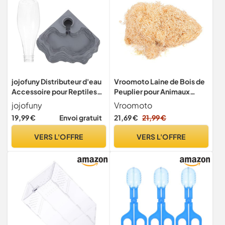
jojofuny Distributeur d'eau
Vroomoto Laine de Bois de
Accessoire pour Reptiles
Peuplier pour Animaux
en Plastique Design Unique
Compagnie - Remplissage
jojofuny
Vroomoto
Fontaine Pratique pour
Litière en Laine Bois -
19,99 €
Envoi gratuit
21,69 €
21,99 €
Tortues et Reptiles pour
Copeaux - Fournitures pour
Fournitures pour Animaux
Reptiles - sans Poussière -
VERS L'OFFRE
VERS L'OFFRE
sans Produits