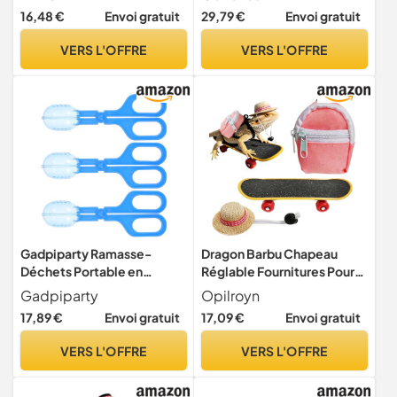
Odeur de Gaz Naturel, sans
16,48 €
Envoi gratuit
29,79 €
Envoi gratuit
Poussière, Fournitures pour
Reptiles pour Serpent de
VERS L'OFFRE
VERS L'OFFRE
Maïs et Lézard, Blanc
Gadpiparty Ramasse-
Dragon Barbu Chapeau
Déchets Portable en
Réglable Fournitures Pour
Plastique Transparent, Lot
Reptiles
Gadpiparty
Opilroyn
De 3 Pinces Légères pour
17,89 €
Envoi gratuit
17,09 €
Envoi gratuit
Toilettes d'animaux,
Fournitures pour Reptiles en
VERS L'OFFRE
VERS L'OFFRE
Accessoires pour Animaux