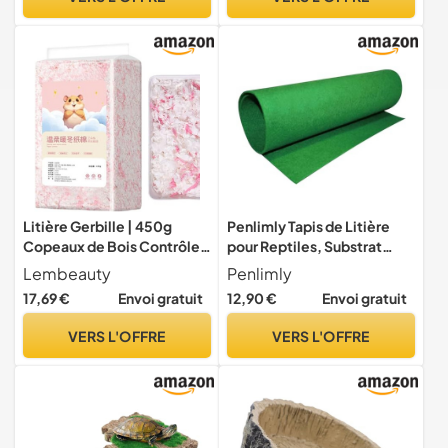
pour repti, hamster,
Salle d'Observation à la
fournitures de nettoyage
Maison, et Famille, Zoo
Litière Gerbille | 450g
Penlimly Tapis de Litière
Copeaux de Bois Contrôle
pour Reptiles, Substrat
des Odeurs,Litière Hamster
Terrarium Reptile, Tapis de
Lembeauty
Penlimly
et Souris - pour Furet
Cage pour Lézard,
17,69 €
Envoi gratuit
12,90 €
Envoi gratuit
Animaux de Compagnie
Camelon, Tortues, Serpent,
Gerbille Fournitures de Nid
Dragon Barbu, Geckos,
VERS L'OFFRE
VERS L'OFFRE
et de Sommeil Hérisson
Fournitures pour Reptiles
Reptile Oiseau