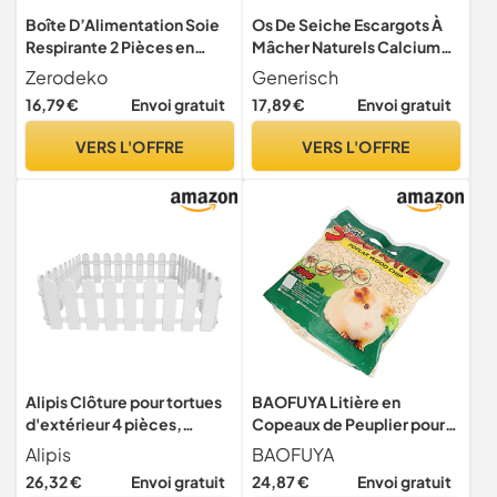
Boîte D’Alimentation Soie
Os De Seiche Escargots À
Respirante 2 Pièces en
Mâcher Naturels Calcium
Plastique
Nutrition
Zerodeko
Generisch
16,79 €
Envoi gratuit
17,89 €
Envoi gratuit
VERS L'OFFRE
VERS L'OFFRE
Alipis Clôture pour tortues
BAOFUYA Litière en
d'extérieur 4 pièces,
Copeaux de Peuplier pour
enclos d'isolation pour
Petits Animaux, Hamster,
Alipis
BAOFUYA
reptiles, plastique résistant
Cochon d'Inde, Lapin,
26,32 €
Envoi gratuit
24,87 €
Envoi gratuit
et portable pour petits
Chinchilla avec Laine de