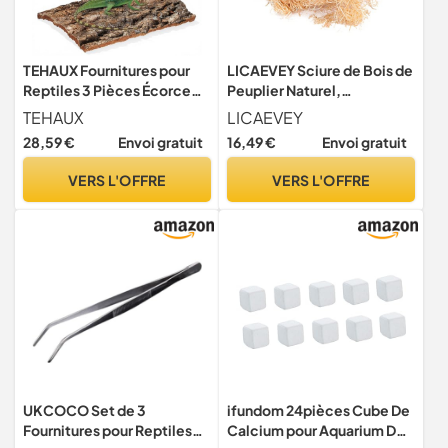
TEHAUX Fournitures pour
LICAEVEY Sciure de Bois de
Reptiles 3 Pièces Écorce
Peuplier Naturel,
d'arbre Réaliste pour
Fournitures pour Reptiles,
TEHAUX
LICAEVEY
Terrarium, Plateforme
Tapis d'escalade Sûr pour
28,59 €
Envoi gratuit
16,49 €
Envoi gratuit
d'escalade et Repos pour
Serpent et Lézard, Soie de
Araignées et Lézards
Bois de Tremble Blanc
VERS L'OFFRE
VERS L'OFFRE
(400g)
UKCOCO Set de 3
ifundom 24pièces Cube De
Fournitures pour Reptiles
Calcium pour Aquarium De