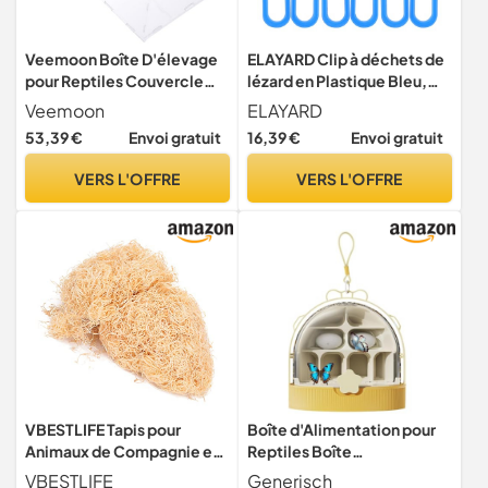
Veemoon Boîte D'élevage
ELAYARD Clip à déchets de
pour Reptiles Couvercle
lézard en Plastique Bleu,
Amovible et Facile à
Lot de 3, Accessoire
Veemoon
ELAYARD
Nettoyer en Acrylique
Reptile Terrarium léger et
53,39 €
Envoi gratuit
16,39 €
Envoi gratuit
Transparent pour Terrarium
résistant pour Fournitures
D'insectes et Reptiles
pour Reptiles
VERS L'OFFRE
VERS L'OFFRE
VBESTLIFE Tapis pour
Boîte d'Alimentation pour
Animaux de Compagnie en
Reptiles Boîte
Laine de Bois de Peuplier,
d'Observation pour à Soie
VBESTLIFE
Generisch