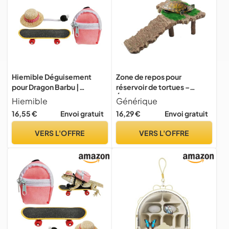
Hiemible Déguisement
Zone de repos pour
pour Dragon Barbu |
réservoir de tortues –
Chapeau Réglable
Échelle de lieu de repos,
Hiemible
Générique
Fournitures pour Reptiles -
dispositif de plate-forme
16,55 €
Envoi gratuit
16,29 €
Envoi gratuit
Set De Reptiles avec Sac À
d'escalade, fournitures
Dos Dragon Barbu - pour
pour habitat de reptiles |
VERS L'OFFRE
VERS L'OFFRE
Cosplay, Photoshoot,
Accessoires d'aquarium de
Tortue, Iguane, Amphibien,
décoration de paysage
antidér