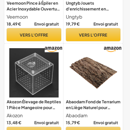
Veemoon Pince à Épiler en
Ungtyb Jouets
Acier Inoxydable Ouverture
d'enrichissement en
Triangulaire, Outil
Serpent, Anneaux de
Veemoon
Ungtyb
d'alimentation pour
Serpent de maïs,
18,49 €
Envoi gratuit
19,79 €
Envoi gratuit
Reptiles, Fournitures pour
Fournitures pour Reptiles,
Geckos Léopards, Pinces
Amphibiens, matériau sûr,
VERS L'OFFRE
VERS L'OFFRE
pour Nourrir Les Reptiles en
Design interactif Durable,
Terrarium,
Anneaux Flexibles colorés
pour Salon, Chambre à
Akozon Élevage de Reptiles
Abaodam Fond de Terrarium
1 Pièce Mangeoire pour
en Liège Naturel pour
Terrarium de Reptiles
Reptiles, Décoration
Akozon
Abaodam
Serpents élevage de
Légère en Bois Simple et
13,48 €
Envoi gratuit
15,79 €
Envoi gratuit
Lézards Fournitures pour
Élégante, Non Polluante