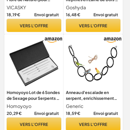
Reptiles Coussin Respirant
Peuplier, Non Toxique, sans
VICASKY
Goshyda
et Résistant à Usure Tapis
Poussière pour Serpents,
18,19 €
Envoi gratuit
16,48 €
Envoi gratuit
de Lit pour Terrarium et
Lézards, Type D'article :
Aménagement Habitat
Coussin pour Animaux de
VERS L'OFFRE
VERS L'OFFRE
Reptile
Compagnie, Blanc
Homoyoyo Lot de 6 Sondes
Anneau d'escalade en
de Sexage pour Serpents en
serpent, enrichissement
Acier Inoxydable Portable
flexible pour reptiles et
Homoyoyo
Generic
Différentes Tailles
amphibiens – Fournitures
20,29 €
Envoi gratuit
18,59 €
Envoi gratuit
Fournitures pour Reptiles
pour reptiles et amphibiens
Détection Précise du Genre
pour salon, clôtures
VERS L'OFFRE
VERS L'OFFRE
de Serpent
murales, chambre à