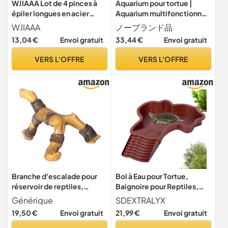
WJIAAA Lot de 4 pinces à
Aquarium pour tortue |
épiler longues en acier
Aquarium multifonctionnel
inoxydable pour reptiles -
– Habitat transparent pour
WJIAAA
ノーブランド品
10,6 mm - Fournitures de
reptiles avec zone de
13,04 €
Envoi gratuit
33,44 €
Envoi gratuit
terrarium droites et
baignade – Fournitures pour
incurvées pour aquarium,
animaux domestiques pour
VERS L'OFFRE
VERS L'OFFRE
terrarium, travaux manuels,
grenouilles, écrevisses,
aquariums de reptiles
écrevisses
Branche d'escalade pour
Bol à Eau pour Tortue,
réservoir de reptiles,
Baignoire pour Reptiles,
branches de reptiles de
Plat d'eau Bassin pour
Générique
SDEXTRALYX
terrarium | Branche
Tortue de Piscine avec
19,50 €
Envoi gratuit
21,99 €
Envoi gratuit
d'escalade en terrarium en
Rampe, Accessoire
résine,Ornement de
d'alimentation pour Tortues