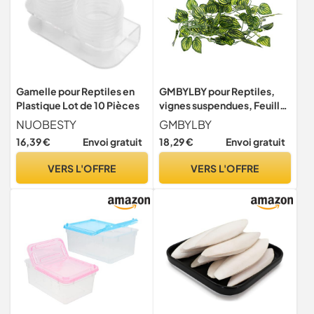
Gamelle pour Reptiles en
GMBYLBY pour Reptiles,
Plastique Lot de 10 Pièces
vignes suspendues, Feuilles
artificielles, de Terrarium,
NUOBESTY
GMBYLBY
Accessoires de décoration
16,39 €
Envoi gratuit
18,29 €
Envoi gratuit
d ' Habitat, Accessoires
pour Dragon Barbu, Bois
VERS L'OFFRE
VERS L'OFFRE
flotté, Fournitures pour
Reptiles,