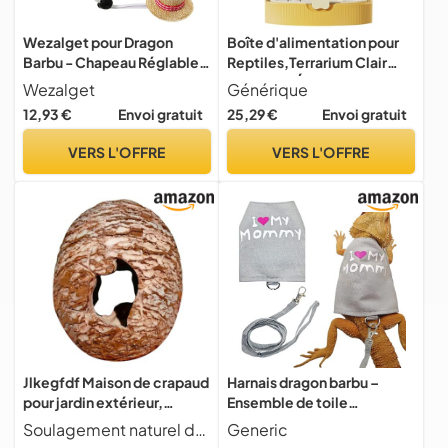
Wezalget pour Dragon
Boîte d'alimentation pour
Barbu - Chapeau Réglable
Reptiles,Terrarium Clair
Fournitures pour Reptiles |
Aéré pour Élevage de Petits
Wezalget
Générique
Accessoires pour Lézards
Animaux - Fournitures pour
12,93 €
Envoi gratuit
25,29 €
Envoi gratuit
Set De Planche À roulettes
Reptiles et Amphibiens
- pour Cosplay Photos Fête
Utilisables en Extérieur, en
VERS L'OFFRE
VERS L'OFFRE
Enrichissement
Classe et pour l'Élevage
Jlkegfdf Maison de crapaud
Harnais dragon barbu –
pour jardin extérieur,
Ensemble de toile
maison de grenouille en
respirante lumineuse pour
Soulagement naturel du stress cette grotte pour reptiles enrichit les habitats avec son d cor unique d'entr e irr guli re, fournissant une cachette de gecko s curis e qui soutient le soulagement du stress et l'engagement environnemental
Generic
résine en forme d'œuf de
reptile – Tenue de marche