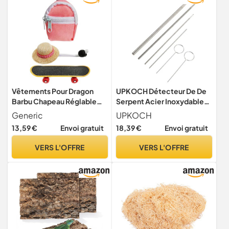
Vêtements Pour Dragon
UPKOCH Détecteur De De
Barbu Chapeau Réglable
Serpent Acier Inoxydable
Fournitures Pour Reptiles
pour Sexage Fournitures
Generic
UPKOCH
pour Reptiles
13,59 €
Envoi gratuit
18,39 €
Envoi gratuit
VERS L'OFFRE
VERS L'OFFRE