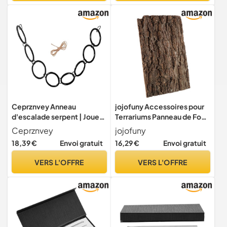
coucher
Ceprznvey Anneau
jojofuny Accessoires pour
d'escalade serpent | Jouets
Terrariums Panneau de Fond
d'escalade pour reptiles et
en Liège 50x30 Cm Décor
Ceprznvey
jojofuny
amphibiens – Fournitures
Naturel pour Reptiles et
18,39 €
Envoi gratuit
16,29 €
Envoi gratuit
pour reptiles et amphibiens
Tortues Habitat d'escalade
pour salon, clôtures
VERS L'OFFRE
VERS L'OFFRE
murales, chambre à
coucher