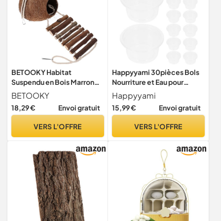
BETOOKY Habitat
Happyyami 30pièces Bols
Suspendu en Bois Marron
Nourriture et Eau pour
pour Bernard-l'hermite
Reptiles Tasses pour
BETOOKY
Happyyami
avec Échelle, Abri Créatif
Geckos et Petits Animaux
18,29 €
Envoi gratuit
15,99 €
Envoi gratuit
de Coquille, Cachette
Accessoires Compatibles
Résistante, Décor pour
Serpents Lézards
VERS L'OFFRE
VERS L'OFFRE
Terrarium et Fournitures
Fournitures pour Reptiles
pour Reptiles