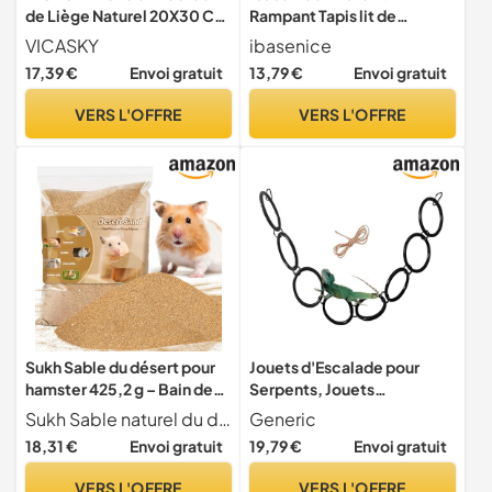
de Liège Naturel 20X30 CM
Rampant Tapis lit de
pour Terrarium Reptiles
Perruche hamac pour lézard
VICASKY
ibasenice
Décoration D’Habitat
Fournitures de Reptiles
17,39 €
Envoi gratuit
13,79 €
Envoi gratuit
Surface D’Escalade
Tapis d'herbe de Reptile
Panneau Décoratif pour
transat pour Dragon Barbu
VERS L'OFFRE
VERS L'OFFRE
Tortues et Lézards
Paille
Fournitures pour Reptiles
Sukh Sable du désert pour
Jouets d'Escalade pour
hamster 425,2 g – Bain de
Serpents, Jouets
sable fin pour reptile,
D'escalade Pour Reptiles,
Sukh Sable naturel du d sert le sable du d sert est l'une des fournitures n cessaires pour hamster, et un type commun de sable utilis dans les bains de sable pour hamster et galement le sable tout usage. C'est un sable fin naturel et absorbant qui peut aider enlever l'exc s de graisse et de poussi re de la fourrure du hamster, enlever la salet et les odeurs du corps, et garder le petit animal sec et propre.
Generic
ermite, crabe, hamster,
Fournitures pour Animaux
18,31 €
Envoi gratuit
19,79 €
Envoi gratuit
chinchilla, gerbille, tortue
de Compagnie pour Cage,
comme substrat de sable
Filets, Bocaux en Verre,
VERS L'OFFRE
VERS L'OFFRE