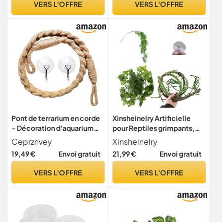
VERS L'OFFRE
VERS L'OFFRE
réservoir de lézard,
terrestres, Grenouilles,
fournitures de serpents
lézards, Serpents,
drôles pour dragon
Fournitures(B)
Pont de terrarium en corde
Xinsheinelry Artificielle
– Décoration d'aquarium
pour Reptiles grimpants,
pour reptiles pour
Terrarium, Jungle en
Ceprznvey
Xinsheinelry
grenouilles | Matériau en
Plastique, Fausse Vigne,
19,49 €
Envoi gratuit
21,99 €
Envoi gratuit
coton avec ventouse pour
Amphibiens, Ornements d '
escalade, fournitures pour
Habitat, lézards, Vigne
VERS L'OFFRE
VERS L'OFFRE
animaux de compagnie,
grimpante, Fournitures pour
accessoire pour lézard,
Reptiles
lézard