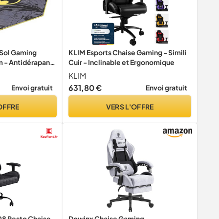
 Sol Gaming
KLIM Esports Chaise Gaming - Simili
 - Antidérapant
Cuir - Inclinable et Ergonomique
au – Tapis de
KLIM
t Parquet pour
631,80 €
Envoi gratuit
Envoi gratuit
cile à Nettoyer -
OFFRE
VERS L'OFFRE
08 Resto Chaise
Dowinx Chaise Gaming