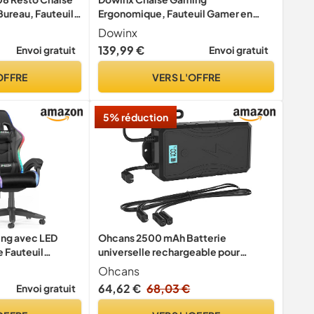
ureau, Fauteuil,
Ergonomique, Fauteuil Gamer en
r 360° et Dossier
Tissu Respirant avec Coussin
Dowinx
onstruit en Métal
Confortable à Ressorts Ensachés,
139,99 €
Envoi gratuit
Envoi gratuit
Siège Gaming avec Appui-Tête et
Repose-Pieds Rétractable, 150 kg,
OFFRE
VERS L'OFFRE
Noir et Gris
5% réduction
ing avec LED
Ohcans 2500 mAh Batterie
 Fauteuil
universelle rechargeable pour
meubles sans fil, pour pouf
Ohcans
électrique, canapés, fauteuils, pour
64,62 €
68,03 €
Envoi gratuit
meubles avec connexion à 2 broches