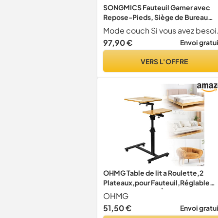
SONGMICS Fauteuil Gamer avec
Repose-Pieds, Siège de Bureau
Racing, Ergonomique, Coussin
Mode couch Si vous avez besoin de faire une paus
Lombaire, Cadre en Acier, Dossier
97,90 €
Envoi gratu
Haut, Revêtement en PU et
Polyester, Charge 150 kg, Noir et
VERS L'OFFRE
Blanc RCG52BW
OHMG Table de lit a Roulette,2
Plateaux,pour Fauteuil,Réglable
d'une Main,Table À roulettes,Table
OHMG
Déjeuner,Plateau Repas Canapé
51,50 €
Envoi gratu
Lit,pour Ordinateur Portable