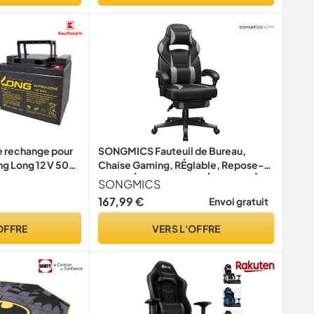
de rechange pour
SONGMICS Fauteuil de Bureau,
g Long 12 V 50
Chaise Gaming, RÉglable, Repose-
nt au cycle AGM
pieds TÉlescopique, MÉcanisme À
SONGMICS
Bascule, Appui-tÊte, Support
167,99 €
Envoi gratuit
Lombaire, Charge 150 kg, Noir
d'Encre et Gris Tourterelle
OFFRE
VERS L'OFFRE
OBG073B03