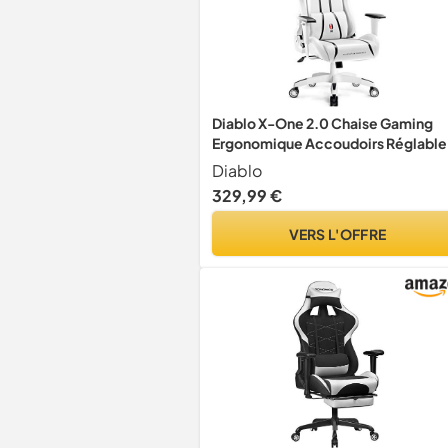
Diablo X-One 2.0 Chaise Gaming
Ergonomique Accoudoirs Réglable
Taille L
Diablo
329,99 €
VERS L'OFFRE