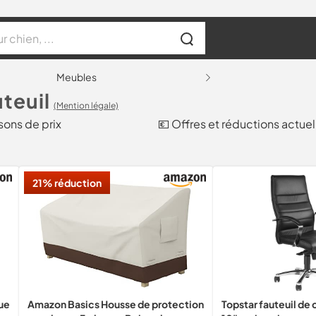
Meubles
uteuil
(Mention légale)
sons de prix
💶 Offres et réductions actuel
21% réduction
ue
Amazon Basics Housse de protection
Topstar fauteuil de