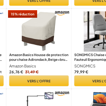
VERS L'OFFRE
VERS L'
15% réduction
le
Amazon Basics Housse de protection
SONGMICS Chaise d
pour chaise Adirondack,Beige+brun
Fauteuil Ergonomiq
Clair, 1-Pack
Réglable, Siège Piv
Amazon Basics
SONGMICS
Haut, Rembourrée, 
26,76 €
31,49 €
79,99 €
it
Tissu Coton-Lin, pou
Tourterelle OBG04
VERS L'OFFRE
VERS L'