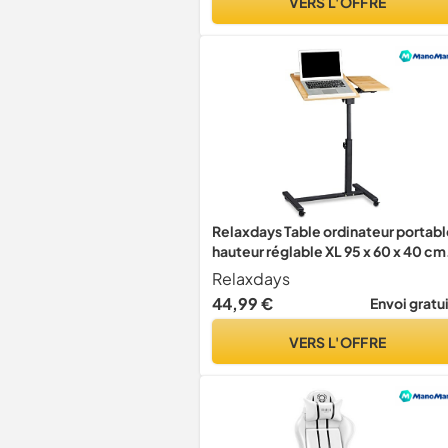
VERS L'OFFRE
Relaxdays Table ordinateur portab
hauteur réglable XL 95 x 60 x 40 cm
bois support avec 4 roulettes
Relaxdays
tablettes jaune
44,99 €
Envoi gratu
VERS L'OFFRE