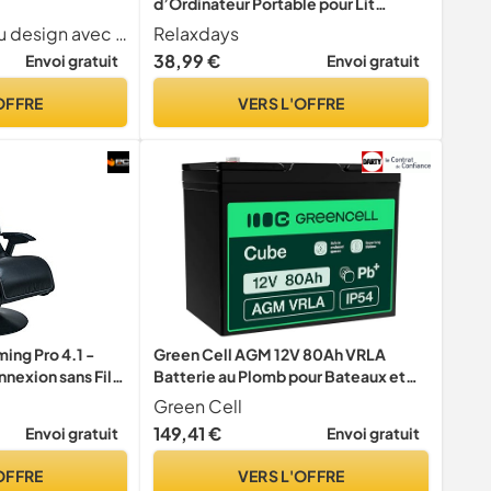
d’Ordinateur Portable pour Lit
Hauteur Réglable, Plateau en
Fauteuil de bureau design avec base chrom e 5 faisceaux
Relaxdays
Bambou avec Tiroir, 30x69x35cm,
38,99 €
Envoi gratuit
Envoi gratuit
Nature, HLP 30 x 69 x 35 cm
OFFRE
VERS L'OFFRE
ing Pro 4.1 -
Green Cell AGM 12V 80Ah VRLA
nnexion sans Fil
Batterie au Plomb pour Bateaux et
1 système de
Yachts
Green Cell
doirs Simili Cuir
149,41 €
Envoi gratuit
Envoi gratuit
OFFRE
VERS L'OFFRE