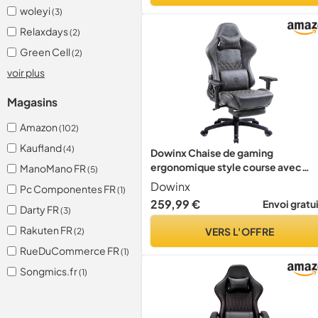
woleyi
(3)
Relaxdays
(2)
Green Cell
(2)
voir plus
Magasins
Amazon
(102)
Kaufland
(4)
Dowinx Chaise de gaming
ergonomique style course avec
ManoMano FR
(5)
massage lombaire - Fauteuil de
Dowinx
Pc Componentes FR
(1)
bureau pour ordinateur - En cuir
259,99 €
Envoi gratu
Darty FR
synthétique avec repose-pieds
(3)
escamotable - Accoudoirs 4D
Rakuten FR
VERS L'OFFRE
(2)
RueDuCommerce FR
(1)
Songmics.fr
(1)