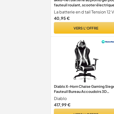
fauteuil roulant, scooter électriqu
véhicules électriques, 12 V, 12 Ah, 1
V, acide plomb
40,95 €
VERS L'OFFRE
Diablo X-Horn Chaise Gaming Sieg
Fauteuil Bureau Accoudoirs 3D
Design Ergonomique Oreiller Cou
Diablo
Coussin Lombaire Skaï Fonction
417,99 €
d'inclinaison Noir-Blanc Normal (L)