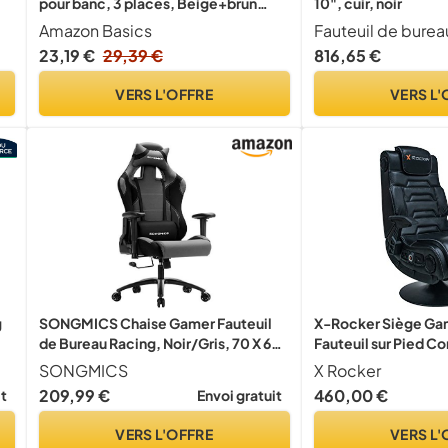
pour banc, 3 places, Beige+brun
10", cuir, noir
Clair
Amazon Basics
il
23,19 €
29,39 €
816,65 €
e
VERS L'OFFRE
VERS L'
g
SONGMICS Chaise Gamer Fauteuil
X-Rocker Siège Gam
de Bureau Racing, Noir/Gris, 70 X 63
Fauteuil sur Pied Co
X (128-138) cm
Bluetooth Audio 4.
SONGMICS
X Rocker
Vibration avec accou
209,99 €
460,00 €
it
Envoi gratuit
r)
- Noir
VERS L'OFFRE
VERS L'