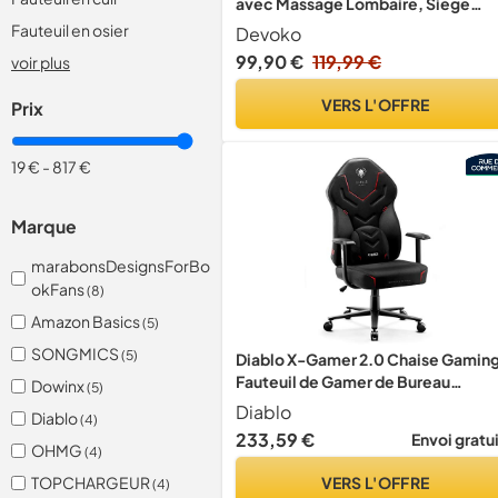
avec Massage Lombaire, Siège
Gamer Inclinable 135°, Repose-
Fauteuil en osier
Devoko
Pieds, Appui-Tête Réglable, Fauteu
99,90 €
119,99 €
voir plus
Gaming Adulte en Similicuir, Chais
Bureau Gaming Confortable, Noir
VERS L'OFFRE
Prix
19 €
-
817 €
Marque
marabonsDesignsForBo
okFans
(8)
Amazon Basics
(5)
SONGMICS
(5)
Diablo X-Gamer 2.0 Chaise Gamin
Fauteuil de Gamer de Bureau
Dowinx
(5)
Couverture en Tissu Design
Diablo
Diablo
(4)
Ergonomique Coussin Lombaire
233,59 €
Envoi gratu
Accoudoirs Confortables (Noir-Noi
OHMG
(4)
VERS L'OFFRE
TOPCHARGEUR
(4)