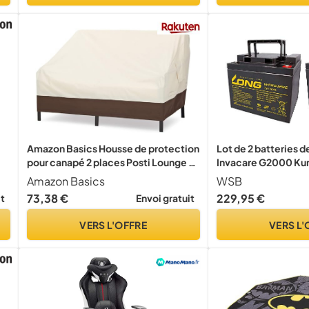
Amazon Basics Housse de protection
Lot de 2 batteries 
pour canapé 2 places Posti Lounge à
Invacare G2000 Kun
assise profonde, Beige,Havane
Ah au plomb résista
Amazon Basics
WSB
VRLA
73,38 €
229,95 €
it
Envoi gratuit
VERS L'OFFRE
VERS L'