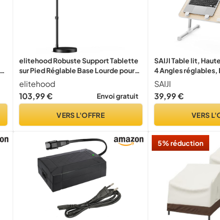
elitehood Robuste Support Tablette
SAIJI Table lit, Haut
s
sur Pied Réglable Base Lourde pour
4 Angles réglables,
Lit
pour Le canapé, l'ét
elitehood
SAIJI
et l'écriture, pour 
103,99 €
39,99 €
Envoi gratuit
Portables jusqu'à 17
VERS L'OFFRE
VERS L'
5% réduction