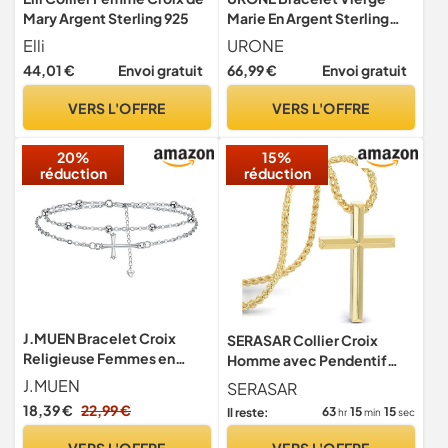
Mary Argent Sterling 925
Marie En Argent Sterling
Avec Pendentif En Forme
Elli
URONE
De Croix Et Chapelet Bijou
44,01 €
Envoi gratuit
66,99 €
Envoi gratuit
Chrétien Pour Femme
VERS L'OFFRE
VERS L'OFFRE
20%
15%
réduction
réduction
J.MUEN Bracelet Croix
SERASAR Collier Croix
Religieuse Femmes en
Homme avec Pendentif
Argent Sterling 925 - avec
50cm Chaine Bijoux Plaqué
J.MUEN
SERASAR
Pendentif en Forme de
Idée Cadeau Anniversaire
18,39 €
22,99 €
63
15
14
Il reste:
hr
min
sec
Celtiques - Bijoux Croix de
Fête Des Pères Punk Rock
Saint Valentin Noël pour
Saint Valentin
VERS L'OFFRE
VERS L'OFFRE