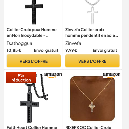
Collier Croix pour Homme
Zinvefa Collier croix
en Noir Inoxydable -
homme pendentif en acier
Pendentif Croix Acier
inoxydable Collier croix
Tsathoggua
Zinvefa
Inoxydable avec Chaîne
Argent,28 * 15mm,50cm
10,85 €
Envoi gratuit
9,99 €
Envoi gratuit
Réglable - Bijoux Chrétien
Catholique - Idéal pour
VERS L'OFFRE
VERS L'OFFRE
Hommes, Femmes et
Adolescents
9%
réduction
FaithHeart Collier Homme
RIXERKOC Collier Croix