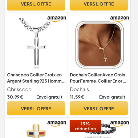
Fille
VERS L'OFFRE
VERS L'OFFRE
Chriscoco Collier Croix en
Dochais Collier Avec Croix
Argent Sterling 925 Homme
Pour Femme,Collier En or 14
Femme Chaine Argent
Carats,Pendentif Délicat
Chriscoco
Dochais
Avec Croix Infini,Collier Ras
30,99 €
Envoi gratuit
11,59 €
Envoi gratuit
Du Cou Simple Et Tendance
Or/Argent (collier croix en
VERS L'OFFRE
VERS L'OFFRE
or)
13%
réduction