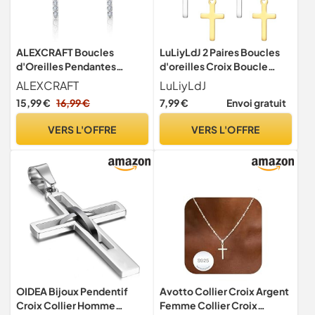
ALEXCRAFT Boucles
LuLiyLdJ 2 Paires Boucles
d'Oreilles Pendantes
d'oreilles Croix Boucle
Femme Argent Croix Plein
d'oreille Croix Boucle
ALEXCRAFT
LuLiyLdJ
Strass
d'oreille Homme Boucle
15,99 €
16,99 €
7,99 €
Envoi gratuit
Doreille Homme Boucles
d'oreilles Femme Acier
VERS L'OFFRE
VERS L'OFFRE
Inoxydable (Or, Argent)
OIDEA Bijoux Pendentif
Avotto Collier Croix Argent
Croix Collier Homme
Femme Collier Croix