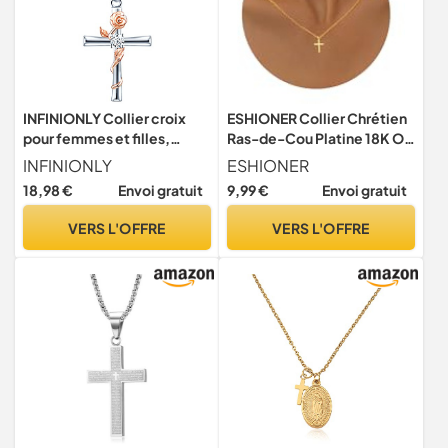
INFINIONLY Collier croix
ESHIONER Collier Chrétien
pour femmes et filles,
Ras-de-Cou Platine 18K Or
Collier en argent 925,
Croix Pendentif Chaîne
INFINIONLY
ESHIONER
Pendentif croix en argent
Latérale Catholique pour
18,98 €
Envoi gratuit
9,99 €
Envoi gratuit
entrelacées de fleurs en or
Femme - Bijoux Religion
rose, Procédé unique de
VERS L'OFFRE
VERS L'OFFRE
galvanoplastie couleur,
orné zircon, élégant