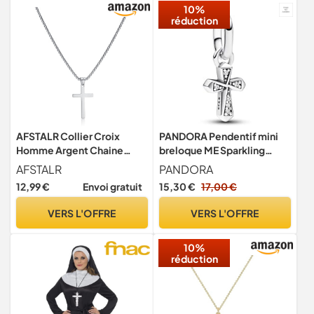
10%
réduction
AFSTALR Collier Croix
PANDORA Pendentif mini
Homme Argent Chaine
breloque ME Sparkling
Pendentif Croix Acier
Cross en argent sterling
AFSTALR
PANDORA
Inoxydable Bijoux
avec zirconi cubique,
12,99 €
Envoi gratuit
15,30 €
17,00 €
Chretienne pour Homme et
bracelets ME et Moments
Femme
compatibles, 793044C01
VERS L'OFFRE
VERS L'OFFRE
10%
réduction