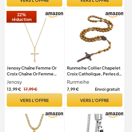
Femmes
22%
réduction
Jenosy Chaîne Femme Or
Runmeihe Collier Chapelet
Croix Chaîne Or Femme
Croix Catholique, Perles de
Personnalisée Chaîne avec
Prière en Bois Naturel avec
Jenosy
Runmeihe
Croix Délicate Collier avec
Croix Médaille Jésus Christ
13,99 €
17,99 €
7,99 €
Envoi gratuit
Croix Pendentif Femme
Saint Benoît, pour
Hypoallergénique Chaîne
Chrétiens Catholiques
VERS L'OFFRE
VERS L'OFFRE
18K Plaqué Or Bijoux de
Communion Religieuse,
Mode pour Femmes et
Baptême, Messe, Bible
Filles