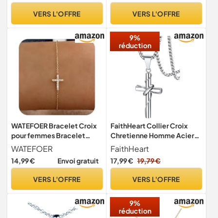
Croix d'argent Idées
VERS L'OFFRE
VERS L'OFFRE
cadeaux pour ami 50cm
chaîne torsadée
9%
réduction
WATEFOER Bracelet Croix
FaithHeart Collier Croix
pour femmes Bracelet
Chretienne Homme Acier
plaqué or 18K avec diamant
Inoxydable, Pendentif
WATEFOER
FaithHeart
CZ et croix Bracelets
Croix avec Chaine
14,99 €
Envoi gratuit
17,99 €
19,79 €
réglable en acier
Ajustable de 55+5cm, Bijou
inoxydable Bijoux Cadeaux
Religieux
VERS L'OFFRE
VERS L'OFFRE
pour la Saint-Valentin Fête
des mères Baptême
9%
réduction