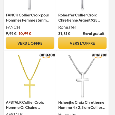
FANCH Collier Croix pour
Roheafer Collier Croix
Hommes Femmes 5mm
Chretienne Argent 925
Solide Taillé en Diamant en
Chaîne Cubaine en Argent
FANCH
Roheafer
Acier Inoxydable Figaro
Pendentif Croix Collier pour
9,99 €
10,99 €
31,81 €
Envoi gratuit
Lien Bordure Chaîne en
Homme Femme Cadeaux
Croix avec Bord Biseauté
Religieux Bijoux
VERS L'OFFRE
VERS L'OFFRE
Collier Croix Pendentif
46/51/56/61/66/76
Crucifix 46CM
Centimètre
AFSTALR Collier Croix
Hshenjhu Croix Chretienne
Homme Or Chaine
Homme 4 x 2,5 cm Collier
Pendentif Croix Acier
Croix 55 cm Argent
AFSTALR
Hshenjhu