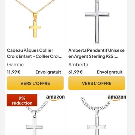
Cadeau Pâques Collier
Amberta Pendentif Unisexe
Croix Enfant - Collier Croix
en Argent Sterling 925:
Chretienne en Acier
Grande Croix
Gamtic
Amberta
Inoxydable Pendentif Croix
11,99 €
Envoi gratuit
61,99 €
Envoi gratuit
Chaine Réglable Bijoux
Catholique Happy Easter
VERS L'OFFRE
VERS L'OFFRE
Gift Cadeau Anniversaire
pour Filles Garçons Ados
9%
(Or)
réduction