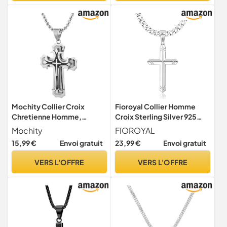
Mochity Collier Croix
Fioroyal Collier Homme
Chretienne Homme,
Croix Sterling Silver 925
Pendentif Croix, Collier
Chaîne Cubaine Acier
Mochity
FIOROYAL
Croix Homme Pendentif
Inoxydable Pendentif Croix
15,99 €
Envoi gratuit
23,99 €
Envoi gratuit
Collier Argent Chaine Acier
Coupe Diamant 16-30
Inoxydable (A)
Pouces
VERS L'OFFRE
VERS L'OFFRE