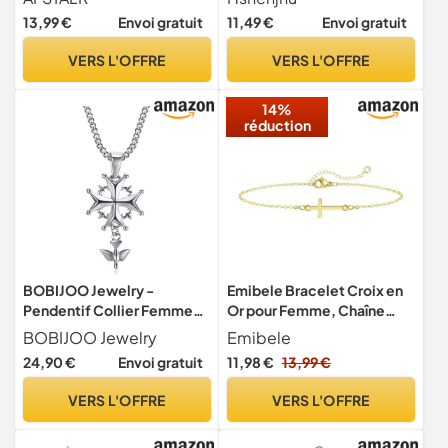
Inoxydable Bijoux
13,99 €
Envoi gratuit
11,49 €
Envoi gratuit
Chretienne pour Homme et
Femme
VERS L'OFFRE
VERS L'OFFRE
14%
réduction
BOBIJOO Jewelry -
Emibele Bracelet Croix en
Pendentif Collier Femme
Or pour Femme, Chaîne
Enfant Croix Huguenote
Croix Réglable Plaquée Or
BOBIJOO Jewelry
Emibele
Protestant Acier 316L
14K, Bracelet Croix en Or
24,90 €
Envoi gratuit
11,98 €
13,99 €
Argenté Chaîne
Fin et Lisse, Bijoux
Religieux Chrétiens Cadeau
VERS L'OFFRE
VERS L'OFFRE
de Baptême et de Foi pour
Femme