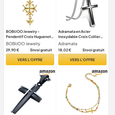
BOBIJOO Jewelry -
Adramata en Acier
Pendentif Croix Huguenote
Inoxydable Croix Collier
Protestant Femme Enfant
Pendentif pour Hommes
BOBIJOO Jewelry
Adramata
Or
3.5MM Gourmette Chaîne
29,90 €
Envoi gratuit
18,02 €
Envoi gratuit
Collier 22-30 Pouces
VERS L'OFFRE
VERS L'OFFRE