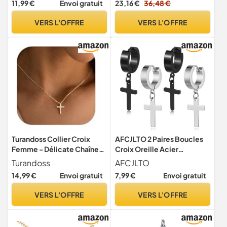
11,99 €
Envoi gratuit
23,16 €
36,48 €
8033/8500
VERS L'OFFRE
VERS L'OFFRE
Turandoss Collier Croix
AFCJLTO 2 Paires Boucles
Femme - Délicate Chaîne
Croix Oreille Acier
avec Croix Plaquée 14K
Inoxydable Créoles
Turandoss
AFCJLTO
Or/Blanc, Cadeau Chrétien
Piercing Cartilage Noires
14,99 €
Envoi gratuit
7,99 €
Envoi gratuit
pour Femmes, 22 cm
(verstellbar auf 38 cm oder
VERS L'OFFRE
VERS L'OFFRE
43 cm), Cuivre