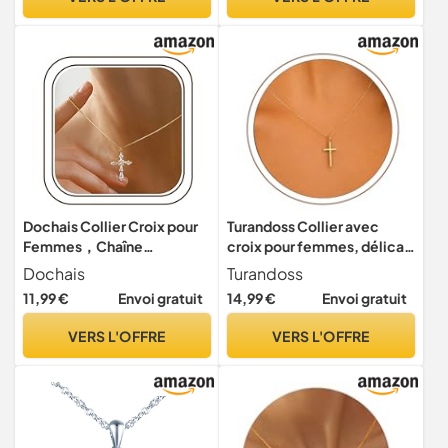
Dochais Collier Croix pour
Turandoss Collier avec
Femmes，Chaîne
croix pour femmes, délicat
Argent/Or Femmes pour
14 ct or/or blanc plaqué
Dochais
Turandoss
Dames, Collier Croix en Oro
croix, cadeaux chrétiens
11,99 €
Envoi gratuit
14,99 €
Envoi gratuit
avec Pendentif Argent/Or
pour femmes, 18 tum + 2,5
Bijoux de Mode Femmes
tum, Laiton
VERS L'OFFRE
VERS L'OFFRE
Cadeau