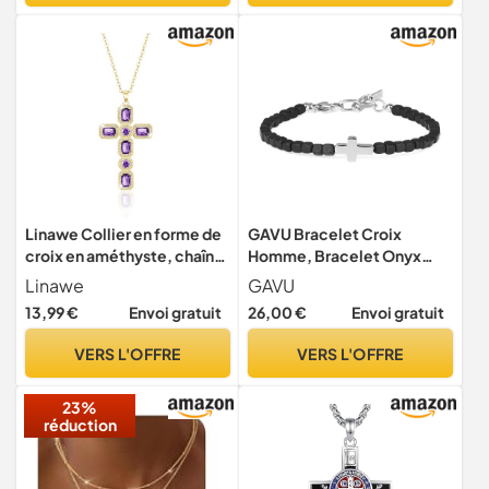
Linawe Collier en forme de
GAVU Bracelet Croix
croix en améthyste, chaîne
Homme, Bracelet Onyx
en or pour femmes, chaîne
Noir Homme, Chaîne Acier
Linawe
GAVU
en or avec pendentif en
Inoxydable
13,99 €
Envoi gratuit
26,00 €
Envoi gratuit
forme de croix, diamant
violet, pierre de naissance,
VERS L'OFFRE
VERS L'OFFRE
pendentif, chaîne en
cristal, bijoux en or
23%
réduction