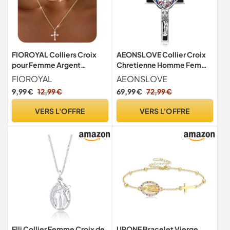
FIOROYAL Colliers Croix
AEONSLOVE Collier Croix
pour Femme Argent
Chretienne Homme Femme
Sterling 925 Plaqué Or 14K
Médaille Croix de Saint
FIOROYAL
AEONSLOVE
Dainty Layering Pendentif
Benoît St Benoit Collier
9,99 €
12,99 €
69,99 €
72,99 €
Chaîne Réglable Bijoux
Crucifix Obsidienne Argent
Cadeau G2
925 Pendentif Croix Jesus
VERS L'OFFRE
VERS L'OFFRE
Christ Bijoux Religieux
Catholique
Elli Collier Femme Croix de
URONE Bracelet Vierge