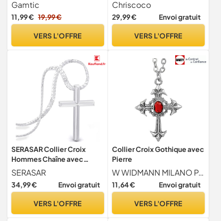
Chretienne en Acier
Chaine Argent 56CM
Gamtic
Chriscoco
Inoxydable Pendentif Croix
11,99 €
19,99 €
29,99 €
Envoi gratuit
Chaine Réglable Bijoux
Catholique Happy Easter
VERS L'OFFRE
VERS L'OFFRE
Gift Cadeau Anniversaire
pour Filles Garçons Ados
(Or)
SERASAR Collier Croix
Collier Croix Gothique avec
Hommes Chaîne avec
Pierre
Pendentif Argent Bijoux
SERASAR
W WIDMANN MILANO Party Fashion
pour Cuban Link Jésus
34,99 €
Envoi gratuit
11,64 €
Envoi gratuit
Cadeau
VERS L'OFFRE
VERS L'OFFRE