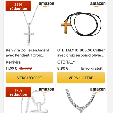
25%
réduction
Kenivira Collier en Argent
GTBITALY 10.805.90 Collier
avec Pendentif Croix
avec croix en bois d'olivier,
Or/Argent pour Femmes -
pendentif unisexe, homme,
Kenivira
GTBITALY
Bijoux Tendance Cadeaux
femme, communion,
11,99 €
15,99 €
8,90 €
Envoi gratuit
pour Filles
confirmation, paix, esprit
saint 3,5 cm
VERS L'OFFRE
VERS L'OFFRE
19%
réduction