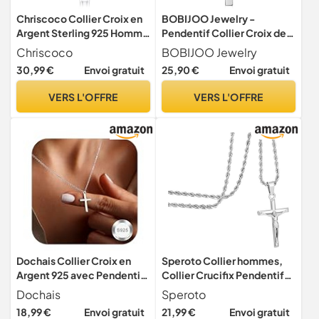
Chriscoco Collier Croix en
BOBIJOO Jewelry -
Argent Sterling 925 Homme
Pendentif Collier Croix de
Femme Chaine Argent
Lorraine Patriarcale D'Anjou
Chriscoco
BOBIJOO Jewelry
Résistance Française Acier
30,99 €
Envoi gratuit
25,90 €
Envoi gratuit
316L Argentée
VERS L'OFFRE
VERS L'OFFRE
Dochais Collier Croix en
Speroto Collier hommes,
Argent 925 avec Pendentif
Collier Crucifix Pendentif
en Or/Or Blanc 18K pour
Croix, Jésus-Christ
Dochais
Speroto
Femmes et Filles - Cadeau
Pendentif pour hommes
18,99 €
Envoi gratuit
21,99 €
Envoi gratuit
de Noël, 40-45cm
femmes, Acier inoxydable