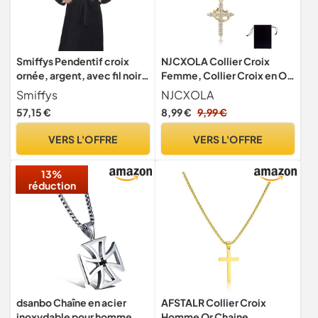
Smiffys Pendentif croix
NJCXOLA Collier Croix
ornée, argent, avec fil noir
Femme, Collier Croix en Or,
Halloween
Pendentif Croix
Smiffys
NJCXOLA
Chrétienne,
57,15 €
8,99 €
9,99 €
Hypoallergénique Chaîne
Plaquée Or 18 Carats,
VERS L'OFFRE
VERS L'OFFRE
Cadeau Bijoux pour
Femmes
13%
réduction
dsanbo Chaîne en acier
AFSTALR Collier Croix
inoxydable pour homme
Homme Or Chaine