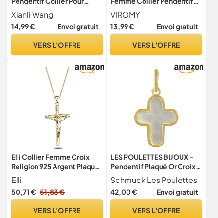
Pendentif Collier Pour
Femme Collier Pendentif
Hommes Femmes Bois de
Croix Zirconia Plaqué Or 14k
Xianli Wang
VIROMY
Noix Solide Christian
Bijoux en Or Cadeau pour
14,99 €
Envoi gratuit
13,99 €
Envoi gratuit
Baptême Noël Pâques
Femme
Prière foi Confirmation
VERS L'OFFRE
VERS L'OFFRE
Anniversaire Cadeau
Voiture Rétroviseur Miroir
Suspendu
Elli Collier Femme Croix
LES POULETTES BIJOUX -
Religion 925 Argent Plaqué
Pendentif Plaqué Or Croix
Or
de Nacre
Elli
Schmuck Les Poulettes
50,71 €
51,83 €
42,00 €
Envoi gratuit
VERS L'OFFRE
VERS L'OFFRE