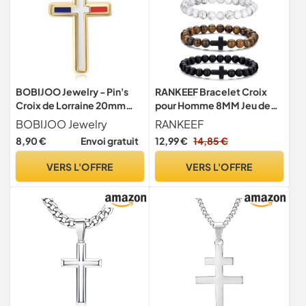
BOBIJOO Jewelry - Pin's
RANKEEF Bracelet Croix
Croix de Lorraine 20mm
pour Homme 8MM Jeu de
Bleu Blanc Rouge - Finition
Bracelets en Perles Stretch
BOBIJOO Jewelry
RANKEEF
Émaillée et Dorée à l'Or Fin
pour Homme Bracelets en
8,90 €
Envoi gratuit
12,99 €
14,85 €
Perles pour Homme
Bracelet Croix en Perles
VERS L'OFFRE
VERS L'OFFRE