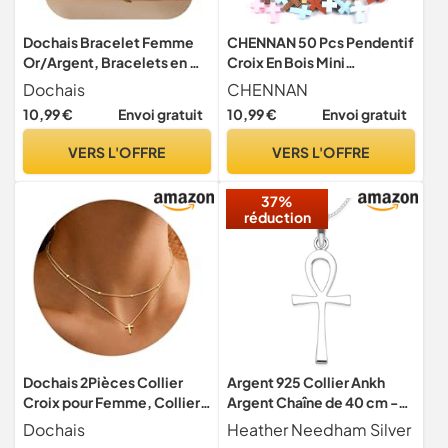
Dochais Bracelet Femme
CHENNAN 50 Pcs Pendentif
Or/Argent, Bracelets en Or
Croix En Bois Mini
Plaqué 14K, Réglable
Breloques Croix Breloques
Dochais
CHENNAN
Chaîne Doré Croix pour
Perles DIY Charmes pour
10,99 €
Envoi gratuit
10,99 €
Envoi gratuit
Filles Femmes
Baptême, Communion et
Confirmation (Couleur
VERS L'OFFRE
VERS L'OFFRE
Aléatoire)
37%
réduction
Dochais 2Pièces Collier
Argent 925 Collier Ankh
Croix pour Femme, Collier
Argent Chaîne de 40 cm -
Croix Plaqué Or 14 Carats
Pendentif Croix - Taille: 30
Dochais
Heather Needham Silver
x 10 mm - coffret cadeau -