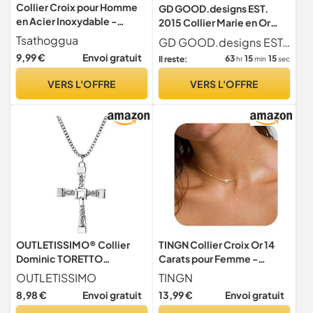
Collier Croix pour Homme
GD GOOD.designs EST.
en Acier Inoxydable -
2015 Collier Marie en Or
Pendentif Croix Acier
pour femmes - Résistant à
Tsathoggua
GD GOOD.designs EST. 2015
Inoxydable avec Chaîne
l'eau - Collier Madonna
9,99 €
Envoi gratuit
63
15
14
Il reste:
hr
min
sec
Réglable - Bijoux Chrétien
avec petit pendentif croix
Catholique - Idéal pour
en acier inoxydable I Taille
VERS L'OFFRE
VERS L'OFFRE
Hommes, Femmes et
réglable 42+5cm
Adolescents
OUTLETISSIMO® Collier
TINGN Collier Croix Or 14
Dominic TORETTO
Carats pour Femme -
Pendentif Croix, Métal
Collier Croix Latérale en Or
OUTLETISSIMO
TINGN
Acier inoxydable, Strass
Mignon - Cadeau
8,98 €
Envoi gratuit
13,99 €
Envoi gratuit
Anniversaire Femme ou