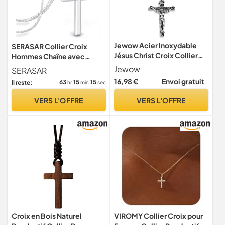
Jewow Acier Inoxydable
SERASAR Collier Croix
Jésus Christ Croix Collier
Hommes Chaîne avec
Pendentif pour Homme
Pendentif Argent Bijoux
Jewow
SERASAR
7mm Largeur Chaîne
pour Blindée Cuban Link
16,98 €
Envoi gratuit
63
15
14
Il reste:
hr
min
sec
Jésus Cadeau
VERS L'OFFRE
VERS L'OFFRE
Croix en Bois Naturel
VIROMY Collier Croix pour