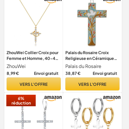
ZhouWei Collier Croix pour
Palais du Rosaire Croix
Femme et Homme, 40-45
Religieuse en Céramique
cm Chaine Réglable
décorée d'une Colombe
ZhouWei
Palais du Rosaire
10cm - Croix religieuse -
8,99 €
Envoi gratuit
38,87 €
Envoi gratuit
Culte Chrétien en
Céramique
VERS L'OFFRE
VERS L'OFFRE
6%
réduction