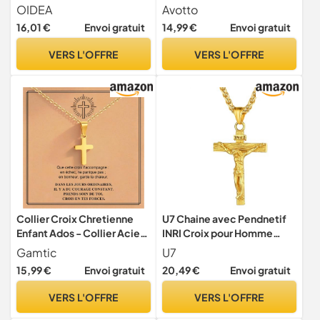
Chaîne Mixte Acier
Chretienne Silver Cross
OIDEA
Avotto
Inoxydable pour Homme et
Necklace Women
16,01 €
Envoi gratuit
14,99 €
Envoi gratuit
Femme Avec Sac Cadeau
Couleur Argent-Cadeau
VERS L'OFFRE
VERS L'OFFRE
fete des meres fete des
peres
Collier Croix Chretienne
U7 Chaine avec Pendnetif
Enfant Ados - Collier Acier
INRI Croix pour Homme
Inoxydable Pendentif Croix
femme Collier doré Croix
Gamtic
U7
Chaine Réglable Bijoux
Jésus Cross Crucifix
15,99 €
Envoi gratuit
20,49 €
Envoi gratuit
Catholique Cadeau Pâques
Catholique Chaine Croix
Paptême 1er Communion
Chretinne
VERS L'OFFRE
VERS L'OFFRE
Confirmation Anniversaire
pour Filles Garçons