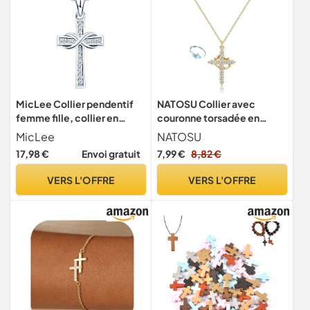
MicLee Collier pendentif
NATOSU Collier avec
femme fille, collier en
couronne torsadée en
argent 925, collier croix et
forme de croix, collier croix
MicLee
NATOSU
symbole d'infini élégant,
en plaqué or blanc, colliers
17,98 €
Envoi gratuit
7,99 €
8,82 €
zircon incrusté, pendentif
chrétiens avec pendentif
croix unique, argent
de foi, collier croix avec
VERS L'OFFRE
VERS L'OFFRE
couronne pour femmes et
filles