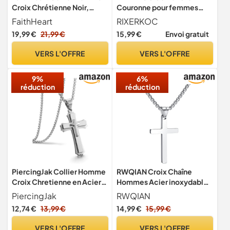
Croix Chrétienne Noir,
Couronne pour femmes
Pendentif Croix Homme
Collier pendentif Croix
FaithHeart
RIXERKOC
avec Chaine Noir en Acier
Couronne rotative plaqué
19,99 €
21,99 €
15,99 €
Envoi gratuit
de 55+5cm, Bijou Religieux
or 18K Bijoux Croix de Foi
Bijoux de Mode Cadeaux
VERS L'OFFRE
VERS L'OFFRE
pour la Fête des Mères
Pâques Baptême
9%
6%
réduction
réduction
PiercingJak Collier Homme
RWQIAN Croix Chaîne
Croix Chretienne en Acier
Hommes Acier inoxydable
Inoxydable Argent
Argent Chrétienne Collier
PiercingJak
RWQIAN
55cm
12,74 €
13,99 €
14,99 €
15,99 €
VERS L'OFFRE
VERS L'OFFRE