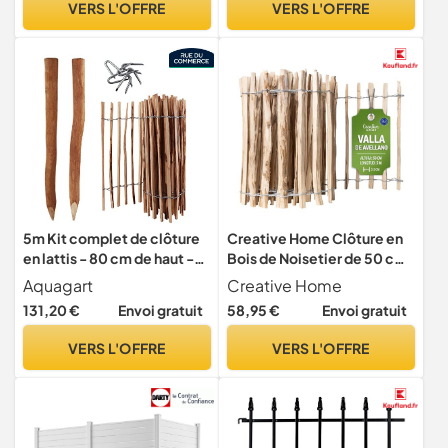
VERS L'OFFRE
VERS L'OFFRE
Terrasse, Parterre de
chiens et lapins, total 42 cm
Fleurs,Garden Fence
x 7,6 m, 25 pièces
5m Kit complet de clôture
Creative Home Clôture en
en lattis - 80 cm de haut -
Bois de Noisetier de 50 cm
Distance entre les lattes : 4
de haut et 5 m de long
Aquagart
Creative Home
à 6 cm - Avec 5 poteaux en
131,20 €
Envoi gratuit
58,95 €
Envoi gratuit
bois de 1,05 m de long -
Clôture de jardin en
VERS L'OFFRE
VERS L'OFFRE
châtaignier en noisette