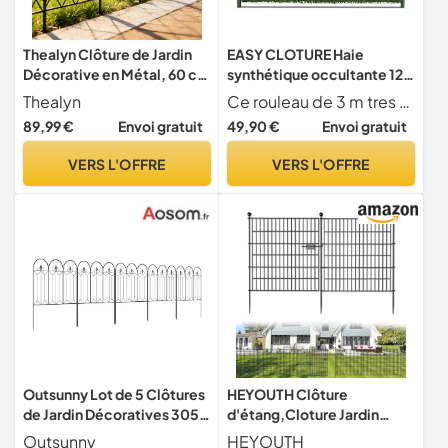
Thealyn Clôture de Jardin
EASY CLOTURE Haie
Décorative en Métal, 60 cm
synthétique occultante 129
(H) × 33 cm (L), Bordure de
brins Premium - H1.5m x L
Thealyn
Ce rouleau de 3 m tres de haie v g talis e artificielle d une densit de 129 brins offre une occultation lev e et naturelle gr ce ses deux nuances de vert. D corez et occultez une cl ture, un portillon ou encore un balcon par cette touche de verdure, sans entretien.
Barrière pour Animaux (60
3m - Clôtures décoratives -
89,99 €
Envoi gratuit
49,90 €
Envoi gratuit
cm H × 33 cm L (25
Ornements de Jardin
Panneaux, Longueur Totale
VERS L'OFFRE
VERS L'OFFRE
8,2 m)
Outsunny Lot de 5 Clôtures
HEYOUTH Clôture
de Jardin Décoratives 305 x
d'étang,Cloture Jardin
79,5 cm Noir
Exterieur,Enclos Chien en
Outsunny
HEYOUTH