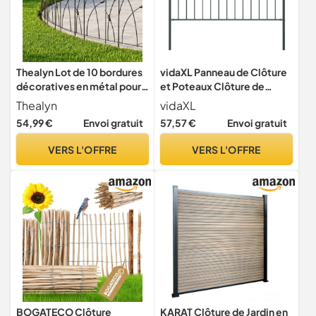
Thealyn Lot de 10 bordures
vidaXL Panneau de Clôture
décoratives en métal pour
et Poteaux Clôture de
clôture de jardin, 81,3 x
Jardin Exterieur Arrière-
Thealyn
vidaXL
49,5 cm (H x l), 10
cour Résistance aux
54,99 €
Envoi gratuit
57,57 €
Envoi gratuit
panneaux, 4,9 m au total,
Intempéries Acier Enduit de
clôture en fer forgé
Poudre 1,7x1,25 m
VERS L'OFFRE
VERS L'OFFRE
antirouille pour parterres de
Anthracite
fleurs et arbres
BOGATECO Clôture
KARAT Clôture de Jardin en