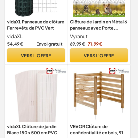
vidaXL Panneaux de clôture
Clôture de Jardin en Métal 6
Fer revêtu de PVC Vert
panneaux avec Porte,
longueur max 678 cm,
vidaXL
Vyranut
panneaux décoratifs
54,49 €
Envoi gratuit
69,99 €
71,99 €
antirouille 80 x 56,5 cm
avec 13 piquets, barrière
VERS L'OFFRE
VERS L'OFFRE
pour chiens, massifs,
pelouse et plantes
extérieures
vidaXL Clôture de jardin
VEVOR Clôture de
Blanc 150 x 500 cm PVC
confidentialité en bois, 914