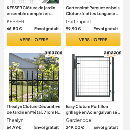
KESSER Clôture de jardin
Gartenpirat Parquet en bois
ensemble complet en
Clôture à lattes Longueur
métal 10 pièces avec gants,
180 cm Hauteur 120 cm –
KESSER
Gartenpirat
2 marteaux + 12 barres de
Mélèze naturel Lattes de
66,80 €
Envoi gratuit
99,90 €
Envoi gratuit
fixation, clôture de jardin,
clôture type A – Clôture de
clôture pour animaux de
jardin avec verrous et vis
VERS L'OFFRE
VERS L'OFFRE
compagnie
Thealyn Clôture Décorative
Easy Cloture Portillon
de Jardin en Métal, 71cm H *
grillagé en Acier galvanisé
56cm L *5 Pieces, 2,8 m
Maille 100 x 50 L 1m20 x H
Thealyn
Gardenode
Longueur Totale, pour
1m50 Gris Anthracite -
64,99 €
Envoi gratuit
249,00 €
Envoi gratuit
Parterre de Fleurs
Porte de Jardin - Clôture de