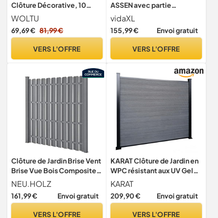
Clôture Décorative, 10
ASSEN avec partie
Panneaux Métalliques à
supérieure cintrée en acier
WOLTU
vidaXL
Connecter avec Piquet de
noir 102 x 125 cm
69,69 €
81,99 €
155,99 €
Envoi gratuit
Terre, en Grille, 78x70 cm,
en Forme Arc, Noir
VERS L'OFFRE
VERS L'OFFRE
Clôture de Jardin Brise Vent
KARAT Clôture de Jardin en
Brise Vue Bois Composite
WPC résistant aux UV Gel
(WPC) Gris 185 x 193 cm
Pluie Neige - Brise-Vue
NEU.HOLZ
KARAT
avec poteaux en Aluminium
161,99 €
Envoi gratuit
209,90 €
Envoi gratuit
- Kit Complet Montage
Facile - Enclos Jardin
VERS L'OFFRE
VERS L'OFFRE