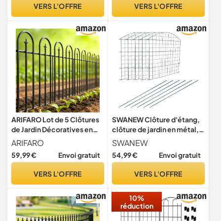
Treillage Double Torsion
VERS L'OFFRE
VERS L'OFFRE
(Hauteur: 80cm X Longeur:
500cm, écart: 7-8 cm)
ARIFARO Lot de 5 Clôtures
SWANEW Clôture d'étang,
de Jardin Décoratives en
clôture de jardin en métal,
Métal - Pas de Creuser -
enclos extérieurs, 11
ARIFARO
SWANEW
Clôture pour Animaux de
pièces, 5 éléments de
59,99 €
Envoi gratuit
54,99 €
Envoi gratuit
Compagnie - Clôture
clôture et 6 barres de
Métallique Inoxydable pour
fixation (arc supérieur)
VERS L'OFFRE
VERS L'OFFRE
Chien (60cm H X 55cm L,
Longueur totale 2,75 m)
10%
réduction