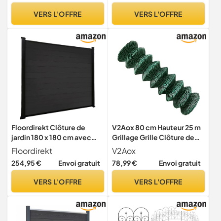
Jardin avec Serrure et
VERS L'OFFRE
VERS L'OFFRE
poignée
Floordirekt Clôture de
V2Aox 80 cm Hauteur 25 m
jardin 180 x 180 cm avec
Grillage Grille Clôture de
poteaux en aluminium -
Jardin Barrière Clôture
Floordirekt
V2Aox
Clôture WPC - Kit complet
Longeur
254,95 €
Envoi gratuit
78,99 €
Envoi gratuit
Kronos - Clôture brise-vue
- Brise-vue pour terrasse et
VERS L'OFFRE
VERS L'OFFRE
jardin - Matériel de
montage inclus (noir)