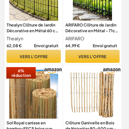
Thealyn Clôture de Jardin
ARIFARO Clôture de Jardin
Décorative en Métal 60 cm
Décorative en Métal - 71cm
(H) × 33 cm (L) * 10 -
Haut x 56cm Large (5
Thealyn
ARIFARO
Barrière pour chien (10
Panneaux, Total 2,8m)
62,08 €
Envoi gratuit
64,99 €
Envoi gratuit
panneaux, longueur totale
Barrière Animale Pour Chien
3,3 m)
Compagnie, Frontière
VERS L'OFFRE
VERS L'OFFRE
Clôture de Jardin pour Patio
Pelouse cour Parterre
6%
réduction
Sol Royal canisse en
Clôture Ganivelle en Bois
bambou FSC® brise vue
de Noisetier 80x500 cm -