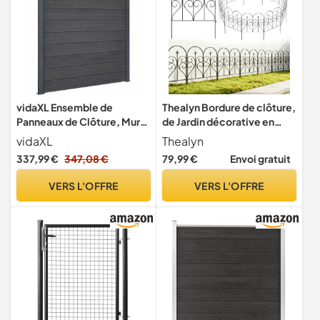
vidaXL Ensemble de
Thealyn Bordure de clôture,
Panneaux de Clôture, Mur
de Jardin décorative en
de Clôture, Barrière avec
métal 81 cm x 3 m
vidaXL
Thealyn
Poteau, Bordure de Jardin
337,99 €
347,08 €
79,99 €
Envoi gratuit
Patio Terrasse, Gris 180x186
cm WPC
VERS L'OFFRE
VERS L'OFFRE