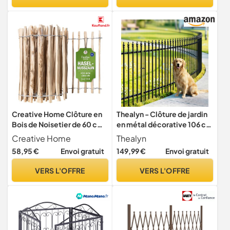
Terrasse Garage (Ash Gris,
180x180 cm)
Creative Home Clôture en
Thealyn - Clôture de jardin
Bois de Noisetier de 60 cm
en métal décorative 106 cm
de haut et 5 m de long
de haut x 76 cm de large (4
Creative Home
Thealyn
panneaux + 1 portail,
58,95 €
Envoi gratuit
149,99 €
Envoi gratuit
longueur totale 3,8 m)
Clôture de paysage pour
VERS L'OFFRE
VERS L'OFFRE
chien sans creuser pour
parterre de fleurs