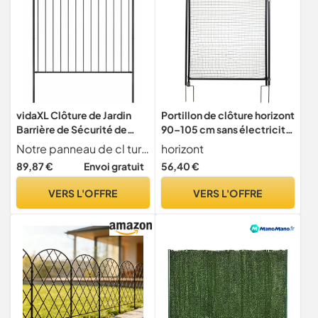
vidaXL Clôture de Jardin
Portillon de clôture horizont
Barrière de Sécurité de
90–105 cm sans électricité
Patio Panneau de Clôture
– porte de clôture de jardin
Notre panneau de cl ture avec des poteaux constitue une cloison robuste et durable de votre jardin. C est une barri re id ale pour garder les visiteurs ind sirables loin de votre propri t .
horizont
de Terrasse Clôture
pour filets, idéal camping,
89,87 €
Envoi gratuit
56,40 €
d'Arrière-cour Extérieur
jardin et enclos
Acier 1,7x1,5 m Noir
VERS L'OFFRE
VERS L'OFFRE