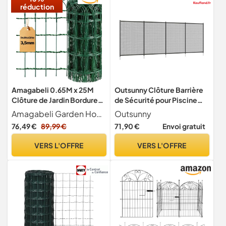
réduction
Amagabeli 0.65M x 25M
Outsunny Clôture Barrière
Clôture de Jardin Bordure
de Sécurité pour Piscine
de Jardin Décorative Pliable
Lot de 4 365x126cm Noir
Amagabeli Garden Home
Outsunny
Clôture Rouleau en métal
76,49 €
89,99 €
71,90 €
Envoi gratuit
RAL6005 Metallique le
motif Protection pour
VERS L'OFFRE
VERS L'OFFRE
Plantes Anti-Rouille Vert Fil
de Métal Pelouse DA139