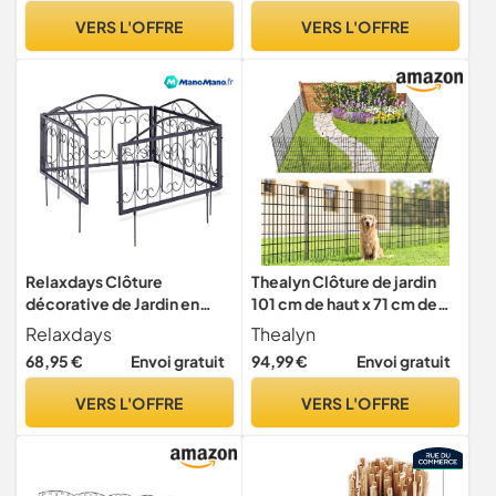
Cour
VERS L'OFFRE
VERS L'OFFRE
Relaxdays Clôture
Thealyn Clôture de jardin
décorative de Jardin en
101 cm de haut x 71 cm de
métal, 8 Panneaux
large (5 panneaux, longueur
Relaxdays
Thealyn
extérieurs avec
totale 3,5 m) - Clôture
68,95 €
Envoi gratuit
94,99 €
Envoi gratuit
Ornements, Bordure de
extérieure en métal
Jardin Vintage, 4,5 m, Noir
antirouille - Barrière
VERS L'OFFRE
VERS L'OFFRE
décorative pour chien,
animal - Bordures pour cour