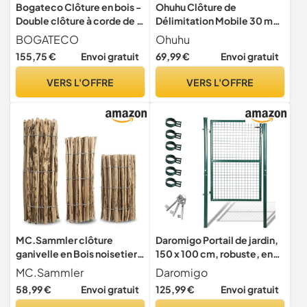
Bogateco Clôture en bois -
Ohuhu Clôture de
Double clôture à corde de 6
Délimitation Mobile 30 m
m - Kit complet avec corde
de Long & 1 m de Haut, 25
BOGATECO
Ohuhu
de jute de 30 mm et
Piquets, Filet de Jardin,
155,75 €
Envoi gratuit
69,99 €
Envoi gratuit
poteaux en bois - Bois
Clôture Extérieur pour
imprégné avec douilles à
Chien, Grillage Idéal pour le
VERS L'OFFRE
VERS L'OFFRE
enfoncer pour le sol -
Camping, Noir
Marron foncé
MC.Sammler clôture
Daromigo Portail de jardin,
ganivelle en Bois noisetier
150 x 100 cm, robuste, en
26 Dimensions Hauteur 50
métal galvanisé, avec
MC.Sammler
Daromigo
cm - 150 cm Longeur 5/10
poignée, serrure et 3 clés,
58,99 €
Envoi gratuit
125,99 €
Envoi gratuit
mbarriere girondine avec
vert