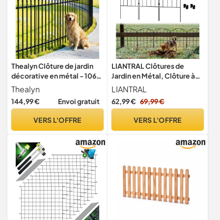
Thealyn Clôture de jardin
LIANTRAL Clôtures de
décorative en métal - 106
Jardin en Métal, Clôture à
cm de haut x 76 cm de large
insérer, 28 pièces
Thealyn
LIANTRAL
(5 panneaux, longueur
144,99 €
Envoi gratuit
62,99 €
69,99 €
totale 3,8 m) - Clôture
paysagère pour chien, pour
VERS L'OFFRE
VERS L'OFFRE
parterre de fleurs, cour,
barrière pour animaux