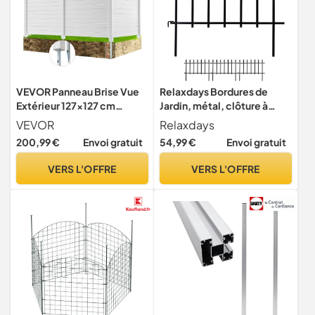
VEVOR Panneau Brise Vue
Relaxdays Bordures de
Extérieur 127x127 cm
Jardin, métal, clôture à
Clôture de Jardin
Planter, extérieur, 4
VEVOR
Relaxdays
Horizontale Kit 3 Panneaux
éléments, Style Gothique,
200,99 €
Envoi gratuit
54,99 €
Envoi gratuit
de Confidentialité avec
HxL : 45,5 x 226cm, Noir
Piquets Métalliques,
VERS L'OFFRE
VERS L'OFFRE
Accessoires pour Sols
Souples, Cacher les
Climatiseurs, Poubelles