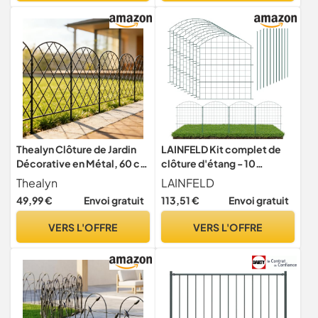
Extérieur Noir
Thealyn Clôture de Jardin
LAINFELD Kit complet de
Décorative en Métal, 60 cm
clôture d'étang - 10
(H) × 33 cm (L) Bordure de
éléments de clôture en
Thealyn
LAINFELD
Barrière pour Animaux (60
métal avec poteaux -
49,99 €
Envoi gratuit
113,51 €
Envoi gratuit
cm H × 33 cm (L) (10
Clôture de piscine pour
Panneaux, Longueur Totale
enfants - Clôture de jardin
VERS L'OFFRE
VERS L'OFFRE
3,3 m)
flexible à planter