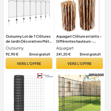
Outsunny Lot de 7 Clôtures
Aquagart Clôture en lattis -
de Jardin Décoratives Métal
Différentes hauteurs -
344L x 110H cm Noir
Distance entre les lattes : 4
Outsunny
Aquagart
à 6 cm - Clôture de jardin -
92,90 €
Envoi gratuit
241,20 €
Envoi gratuit
Clôture en bois durable -
Avec double tension de fil
VERS L'OFFRE
VERS L'OFFRE
(50 cm de hauteur, 5 m)