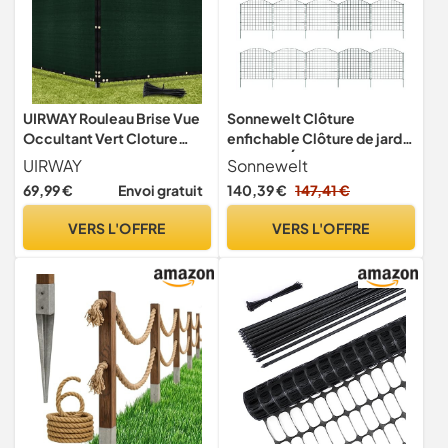
UIRWAY Rouleau Brise Vue
Sonnewelt Clôture
Occultant Vert Cloture
enfichable Clôture de jardin
1,22m x 15,24m, 170g/m²
en métal Éléments de
UIRWAY
Sonnewelt
HDPE Toile Traité Anti-UV
clôture Enclos d’animaux
69,99 €
Envoi gratuit
140,39 €
147,41 €
avec Fixation Liens pour
Clôture extérieure pour
Clôtures Jardin, Terrasse,
chiens 15 éléments de
VERS L'OFFRE
VERS L'OFFRE
Balcon（Vert）
clôture 18 barres de fixation
(vert, arche supérieure)