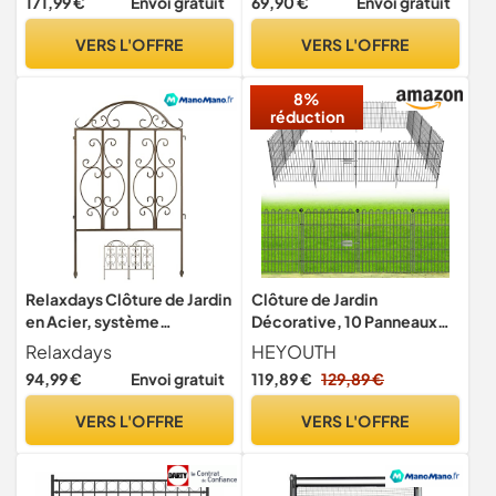
171,99 €
Envoi gratuit
69,90 €
Envoi gratuit
Décorative en Bois Massif
pour Cacher Poubelle
VERS L'OFFRE
VERS L'OFFRE
Embellir Jardin, avec
Piquets Métalliques,
8%
Connecteurs Angle Métal
réduction
Relaxdays Clôture de Jardin
Clôture de Jardin
en Acier, système
Décorative, 10 Panneaux
d’emboîtement 3 pièces,
(Longueur Totale 7.65m),
Relaxdays
HEYOUTH
Bordure décorative, HxL :
Hauteur 60cm, Barrière
94,99 €
Envoi gratuit
119,89 €
129,89 €
98 x 63,5 cm, Bronze
pour Animaux en Fil d'Acier
Inoxydable Sans Fossé,
VERS L'OFFRE
VERS L'OFFRE
pour Cour, Terrasse et
Lapins