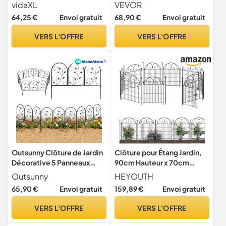
x 914 mm, clôtures d'écran
vidaXL
VEVOR
pour climatiseur à 3
64,25 €
Envoi gratuit
68,90 €
Envoi gratuit
panneaux, avec piquets
métalliques, installation
VERS L'OFFRE
VERS L'OFFRE
facile, brise-vue extérieur
pour décoration de jardin
Outsunny Clôture de Jardin
Clôture pour Étang Jardin,
Décorative 5 Panneaux
90cm Hauteur x 70cm
pour Patio 80x60 cm Noir
Largeur, Clôture
Outsunny
HEYOUTH
Décorative en Métal Sans
65,90 €
Envoi gratuit
159,89 €
Envoi gratuit
Creusage, pour Massifs,
Cour et en Tant que Barrière
VERS L'OFFRE
VERS L'OFFRE
pour Chiens ou Petits
Animaux (10)