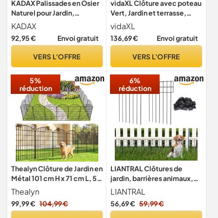
KADAX Palissades en Osier
vidaXL Clôture avec poteau
Naturel pour Jardin,
Vert, Jardin et terrasse,
Clôtures Décoratives pour
séparation moderne,
KADAX
vidaXL
Délimiter, Orner et
clôture résistante aux
92,95 €
Envoi gratuit
136,69 €
Envoi gratuit
Sublimer Votre Espace
intempéries, panneaux
Exterieur (120 x 20 cm, Lot
durables, diviseur d'espace
VERS L'OFFRE
VERS L'OFFRE
de 10)
5%
6%
réduction
réduction
Thealyn Clôture de Jardin en
LIANTRAL Clôtures de
Métal 101 cm H x 71 cm L, 5
jardin, barrières animaux,
Panneaux, 3,5 m Longeur
Clôture métallique
Thealyn
LIANTRAL
Total, pour Chien et
décorative en plein air,
99,99 €
104,99 €
56,69 €
59,99 €
Animaux Domestiques,
clôture sans creusage,
Clôture de Jardin, Cour,
clôtures d'animaux pour