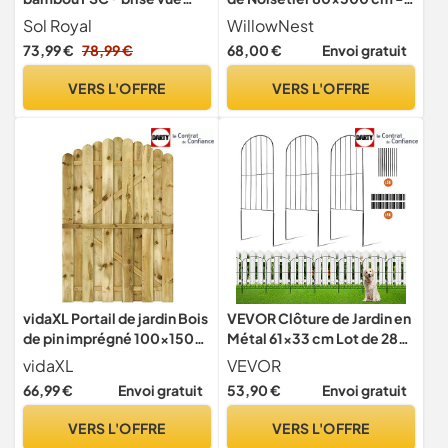
jardin terrasse balcon
Distance entre lattes 3-5
Sol Royal
WillowNest
naturel
cm - Clôture de Jardin
73,99 €
78,99 €
68,00 €
Envoi gratuit
Rustique, Brise-vue Naturel
- Support pour Plantes
VERS L'OFFRE
VERS L'OFFRE
Grimpantes
vidaXL Portail de jardin Bois
VEVOR Clôture de Jardin en
de pin imprégné 100x150
Métal 61x33 cm Lot de 28
cm
sans Creusage Barrière pour
vidaXL
VEVOR
Animaux Espacement de
66,99 €
Envoi gratuit
53,90 €
Envoi gratuit
Pointes 5,08 cm Clôture
Métallique Décorative pour
VERS L'OFFRE
VERS L'OFFRE
Chien Cour Terrasse