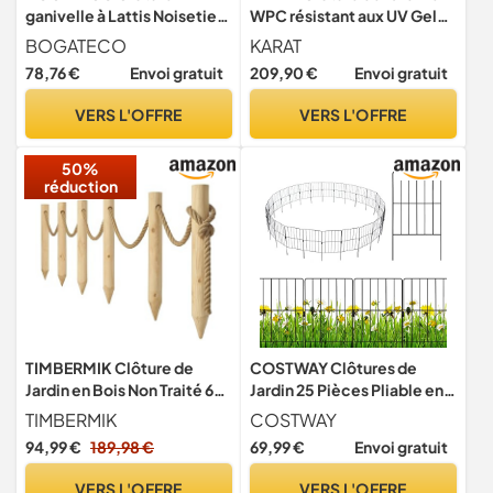
ganivelle à Lattis Noisetier
WPC résistant aux UV Gel
Bois | 100 cm de Hauteur et
Pluie Neige - Brise-vue
BOGATECO
KARAT
500 cm de Long | Distance
avec poteaux en aluminium
78,76 €
Envoi gratuit
209,90 €
Envoi gratuit
entre Lattes 4-5 CM |
- Kit complet Montage
Clôture de Jardin | Peut être
facile - Enclos Jardin
VERS L'OFFRE
VERS L'OFFRE
Utilisé Comme de Support
Terrasse Garage (Bois teak,
pour les Vignes
180 x 180 cm)
50%
réduction
TIMBERMIK Clôture de
COSTWAY Clôtures de
Jardin en Bois Non Traité 6
Jardin 25 Pièces Pliable en
Poteaux Ø8x120cm + 12m
Métal, Barrière Jardin
TIMBERMIK
COSTWAY
Corde Jute – Palissade
Exterieur pour Animaux
94,99 €
189,98 €
69,99 €
Envoi gratuit
Rustique Bois Naturel pour
Résistant à la Rouille,
Extérieur Décoration Jardin
Décoratives pour Terrasse
VERS L'OFFRE
VERS L'OFFRE