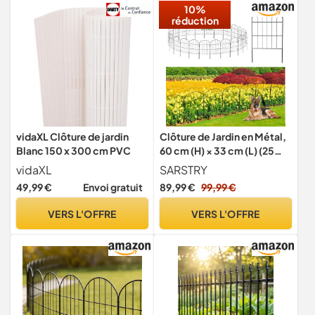
10%
réduction
vidaXL Clôture de jardin
Clôture de Jardin en Métal,
Blanc 150 x 300 cm PVC
60 cm (H) × 33 cm (L) (25
Panneaux, Longueur Totale
vidaXL
SARSTRY
8,25 m) Barrière pour
49,99 €
Envoi gratuit
89,99 €
99,99 €
Animaux Clôture
Métallique pour Chien Cour
VERS L'OFFRE
VERS L'OFFRE
Terrasse Extérieur, Noir