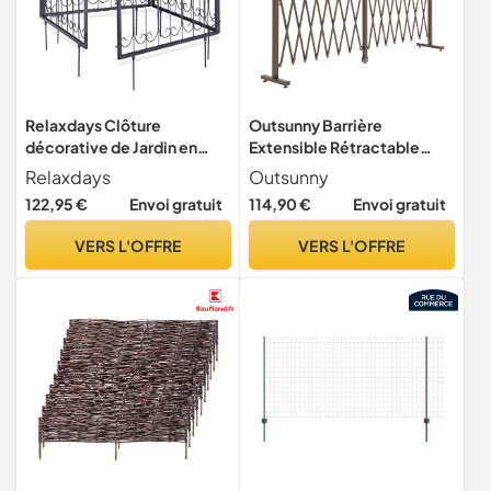
Relaxdays Clôture
Outsunny Barrière
décorative de Jardin en
Extensible Rétractable
métal, 16 Panneaux
405L x 31l x 104H cm
Relaxdays
Outsunny
extérieurs avec
Chocolat
122,95 €
Envoi gratuit
114,90 €
Envoi gratuit
Ornements, Bordure de
Jardin Vintage, 9 mètres,
VERS L'OFFRE
VERS L'OFFRE
Noir