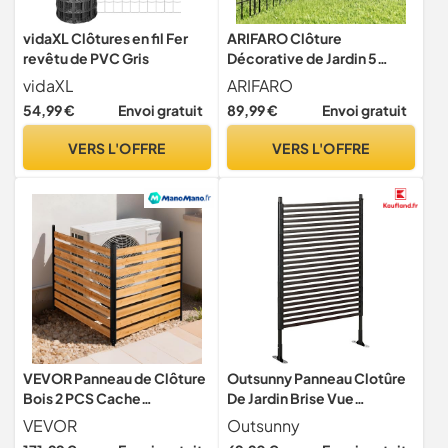
vidaXL Clôtures en fil Fer
ARIFARO Clôture
revêtu de PVC Gris
Décorative de Jardin 5
Panneaux Longueur Totale
vidaXL
ARIFARO
3,5m (101 cm H x 71 cm L) -
54,99 €
Envoi gratuit
89,99 €
Envoi gratuit
Barrière Pour Animaux de
Compagnie en de Métal
VERS L'OFFRE
VERS L'OFFRE
Pour Lapins et Patio
VEVOR Panneau de Clôture
Outsunny Panneau Clotûre
Bois 2 PCS Cache
De Jardin Brise Vue
Climatiseur Extérieur
Modulaire 93L x 22l x 150H
VEVOR
Outsunny
121,9x124,4 cm Clôture
cm