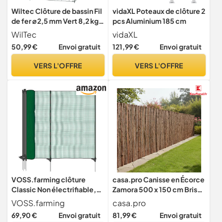
Wiltec Clôture de bassin Fil
vidaXL Poteaux de clôture 2
de fer ⌀ 2,5 mm Vert 8,2 kg
pcs Aluminium 185 cm
Maille 65 x 65 mm Hauteur
WilTec
vidaXL
78 cm Grillage de jardin
50,99 €
Envoi gratuit
121,99 €
Envoi gratuit
Barrière extérieure Grillage
métallique Délimitation
VERS L'OFFRE
VERS L'OFFRE
protection Enfants Animaux
VOSS.farming clôture
casa.pro Canisse en Écorce
Classic Non électrifiable,
Zamora 500 x 150 cm Brise-
25 m x 90 cm, 15 piquets, 1
Vue Naturel
VOSS.farming
casa.pro
Pointe Filet pour Animaux,
69,90 €
Envoi gratuit
81,99 €
Envoi gratuit
clôture Mobile de Jardin et