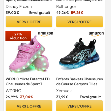
- Cadeau pour Filles et
Filles - Basket Enfant
Disney Frozen
Rolltongoz
Femmes, Tailles EU 30 à 35
Retractable Créative pour
39,00 €
Envoi gratuit
49,26 €
59,26 €
(Multicolore)
Sports de Plein Air - Blanc,
33EU
VERS L'OFFRE
VERS L'OFFRE
27%
réduction
WDRHC Mixte Enfants LED
Enfants Baskets Chaussures
Chaussures de Sport 7
de Course Garçons Filles
Changement de Couleur
Léger Mode Respire
WDRHC
Xemuck
Chaussure de Mutilsport
Chaussures Décontractées
26,99 €
37,04 €
31,99 €
Envoi gratuit
USB Rechargeable LED
de Confortable Sneakers
Lumineuse Baskets Mode
Antidérapantes EU 31-40
VERS L'OFFRE
VERS L'OFFRE
Respirante Running