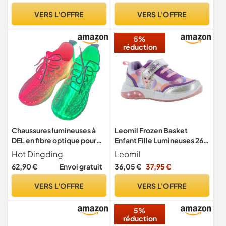
garçons
VERS L'OFFRE
VERS L'OFFRE
5%
réduction
Chaussures lumineuses à
Leomil Frozen Basket
DEL en fibre optique pour
Enfant Fille Lumineuses 26,
homme et femme - Baskets
Multicolore
Hot Dingding
Leomil
lumineuses pour festivals,
62,90 €
Envoi gratuit
36,05 €
37,95 €
fêtes de Noël, danse,
chargement USB, baskets
VERS L'OFFRE
VERS L'OFFRE
lumineuses clignotantes,
blanc, 46 EU
5%
réduction