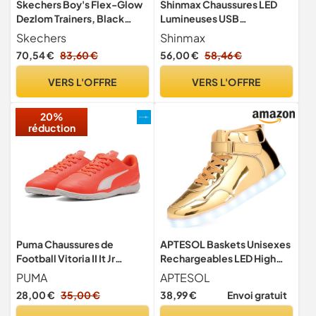
Skechers Boy's Flex-Glow
Shinmax Chaussures LED
Dezlom Trainers, Black
Lumineuses USB
Synthetic/ Textile/ Blue &
Rechargeables pour
Skechers
Shinmax
Lime Trim, 31 EU
Homme Femme, Baskets
70,54 €
83,60 €
56,00 €
58,46 €
Fibre Optique Brillantes,
Chaussures Clignotantes
VERS L'OFFRE
VERS L'OFFRE
pour Danse, Soirées,
Festivals, Fêtes, 43 EU
20%
réduction
Puma Chaussures de
APTESOL Baskets Unisexes
Football Vitoria II It Jr
Rechargeables LED High
Unisexes pour Enfants,
Top Femmes Hommes
PUMA
APTESOL
PUMA Rouge Lumineuse
Chaussures de Sport [Or, EU
28,00 €
35,00 €
38,99 €
Envoi gratuit
Blanche, 32 EU
40]