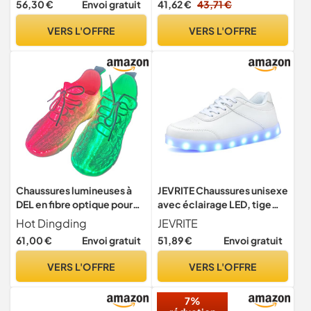
56,30 €
Envoi gratuit
41,62 €
43,71 €
Sports de Plein Air - Violet,
37EU
VERS L'OFFRE
VERS L'OFFRE
Chaussures lumineuses à
JEVRITE Chaussures unisexe
DEL en fibre optique pour
avec éclairage LED, tige
homme et femme - Baskets
haute, rechargeables par
Hot Dingding
JEVRITE
lumineuses pour festivals,
USB pour femmes et
61,00 €
Envoi gratuit
51,89 €
Envoi gratuit
fêtes de Noël, danse,
hommes, paire de
chargement USB, baskets
chaussures, 40 EU
VERS L'OFFRE
VERS L'OFFRE
lumineuses clignotantes,
blanc, 45 EU
7%