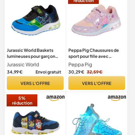
réduction
Jurassic World Baskets
Peppa Pig Chaussures de
lumineuses pour garçon
sport pour fille avec
Multi EU, multicolore, 31 EU
lumières clignotantes,
Jurassic World
Peppa Pig
couleur rose, Rose Blanc,
34,99 €
Envoi gratuit
30,29 €
32,59 €
28 EU
VERS L'OFFRE
VERS L'OFFRE
5%
réduction