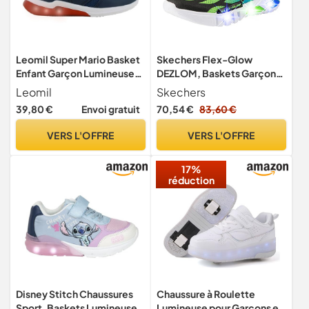
Leomil Super Mario Basket
Skechers Flex-Glow
Enfant Garçon Lumineuses
DEZLOM, Baskets Garçon,
30, Bleu
Noir
Leomil
Skechers
Synthétique/Textile/Bleu
39,80 €
Envoi gratuit
70,54 €
83,60 €
& Lime Garniture, 29 EU
VERS L'OFFRE
VERS L'OFFRE
17%
réduction
Disney Stitch Chaussures
Chaussure à Roulette
Sport, Baskets Lumineuses
Lumineuse pour Garçons et