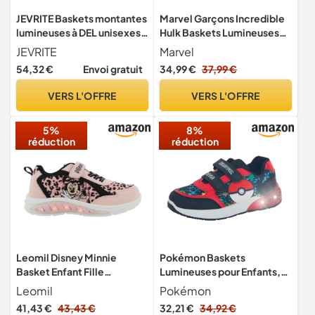
JEVRITE Baskets montantes
Marvel Garçons Incredible
lumineuses à DEL unisexes –
Hulk Baskets Lumineuses
Chargement USB pour
Enfants Avengers
JEVRITE
Marvel
homme et femme –
Chaussures de Skate
54,32 €
Envoi gratuit
34,99 €
37,99 €
Chaussures de couple,
Baskets, Vert, 9 UK Child
bleu, 12 Women/9 Men
VERS L'OFFRE
VERS L'OFFRE
5%
8%
réduction
réduction
Leomil Disney Minnie
Pokémon Baskets
Basket Enfant Fille
Lumineuses pour Enfants,
Lumineuses 24, Rose
Chaussures de Sport
Leomil
Pokémon
Clignotantes à LED avec
41,43 €
43,43 €
32,21 €
34,92 €
lumières, pour Filles et