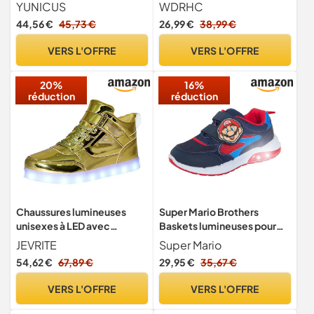
Pour anniversaire,
Changement de Couleur
YUNICUS
WDRHC
Halloween, Noël, 813 bleu,
Chaussure de Mutilsport
44,56 €
45,73 €
26,99 €
38,99 €
32 EU
USB Rechargeable LED
Lumineuse Baskets Mode
VERS L'OFFRE
VERS L'OFFRE
Respirante Running
Sneakers pour Garçons et
20%
16%
Filles Cadeau
réduction
réduction
Chaussures lumineuses
Super Mario Brothers
unisexes à LED avec
Baskets lumineuses pour
chargement USB -
garçon Nintendo avec
JEVRITE
Super Mario
Chaussures de couple
lumières clignotantes,
54,62 €
67,89 €
29,95 €
35,67 €
montantes pour homme et
Bleu/rouge/blanc, 27 EU
femme - Baskets
VERS L'OFFRE
VERS L'OFFRE
clignotantes, doré, 45 EU