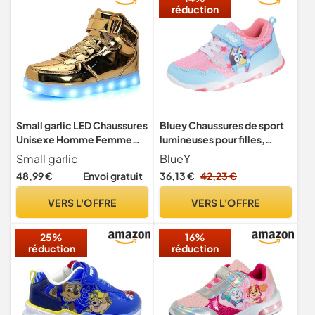
réduction
Small garlic LED Chaussures
Bluey Chaussures de sport
Unisexe Homme Femme
lumineuses pour filles,
Lumineux Sports Baskets 7
chiots, faciles à attacher,
Small garlic
BlueY
Couleur USB Charge LED
chaussures de sport avec
48,99 €
Envoi gratuit
36,13 €
42,23 €
Chaussures Lumiere
lumières LED clignotantes,
Clignotants
rose, 26.5 EU
VERS L'OFFRE
VERS L'OFFRE
25%
16%
réduction
réduction