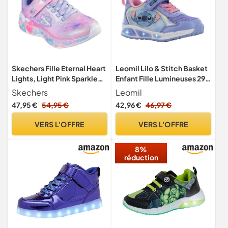
Skechers Fille Eternal Heart
Leomil Lilo & Stitch Basket
Lights, Light Pink Sparkle
Enfant Fille Lumineuses 29,
Mesh Multi Trim, 23 EU
Bleu
Skechers
Leomil
47,95 €
54,95 €
42,96 €
46,97 €
VERS L'OFFRE
VERS L'OFFRE
8%
réduction