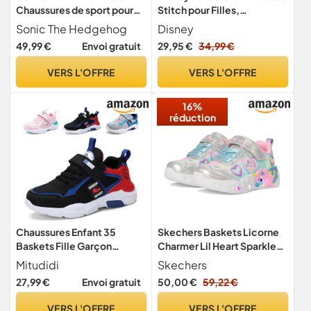
Chaussures de sport pour
Stitch pour Filles,
enfants, garçons, avec
Chaussures de Sport à LED
Sonic The Hedgehog
Disney
lumière LED, baskets
Clignotantes faciles à Fixer
49,99 €
Envoi gratuit
29,95 €
34,99 €
officielles sous licence
au Toucher
SEGA avec semelle
VERS L'OFFRE
VERS L'OFFRE
lumineuse, bande de
serrage, slogan, pour
16%
garçons et filles, tailles
réduction
Chaussures Enfant 35
Skechers Baskets Licorne
Baskets Fille Garçon
Charmer Lil Heart Sparkles
Sneakers Sport Running
pour Fille, Bordure
Mitudidi
Skechers
Course Noires Chaussure
Multicolore en Maille
27,99 €
Envoi gratuit
50,00 €
59,22 €
Entrainement Outdoor
Scintillante argentée, 9 UK
Indoor Légères Respirant
Child
VERS L'OFFRE
VERS L'OFFRE