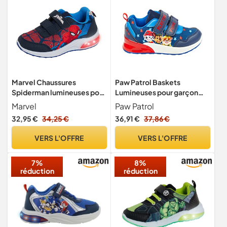
Marvel Chaussures
Paw Patrol Baskets
Spiderman lumineuses pour
Lumineuses pour garçon
garçons, clignotantes, pour
Bleu Taille 8 UK, 26 EU
Marvel
Paw Patrol
le sport, la course et le
32,95 €
34,25 €
36,91 €
37,86 €
patinage, bleu marine, bleu
marine, 28 EU
VERS L'OFFRE
VERS L'OFFRE
7%
8%
réduction
réduction