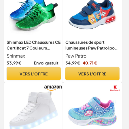
Shinmax LED Chaussures CE
Chaussures de sport
Certificat 7 Couleurs
lumineuses Paw Patrol pour
Allumez Chaussures des
garçons avec lumières,
Shinmax
Paw Patrol
Hommes Femmes avec
modèles Chase et Marshall,
53,99 €
Envoi gratuit
34,99 €
40,71 €
USB Chargable pour la
30 EU
Saint-Valentin Partie Noël
VERS L'OFFRE
VERS L'OFFRE
Hallowen Cadeau