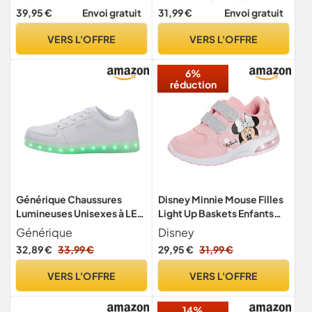
faciles à attacher, avec
39,95 €
Envoi gratuit
31,99 €
Envoi gratuit
lumières LED clignotantes,
multicolore, 28 EU
VERS L'OFFRE
VERS L'OFFRE
6%
réduction
Générique Chaussures
Disney Minnie Mouse Filles
Lumineuses Unisexes à LED
Light Up Baskets Enfants
avec - Chaussures
Touch Fasten Clignotant
Générique
Disney
Montantes pour Homme et
LED Chaussures de Sport
32,89 €
33,99 €
29,95 €
31,99 €
Femme - Baskets
Clignotantes Chaussures
VERS L'OFFRE
VERS L'OFFRE
Lumineuses LED colorées,
Version coréenne, Confort
14%