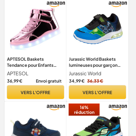
APTESOL Baskets
Jurassic World Baskets
Tendance pour Enfants
lumineuses pour garçon
avec lumières LED,
Multi EU, multicolore, 28 EU
APTESOL
Jurassic World
Chaussures de Sport
36,99 €
Envoi gratuit
34,99 €
36,33 €
Clignotantes
Rechargeables pour
VERS L'OFFRE
VERS L'OFFRE
garçons et Filles[Rose, 32]
16%
réduction