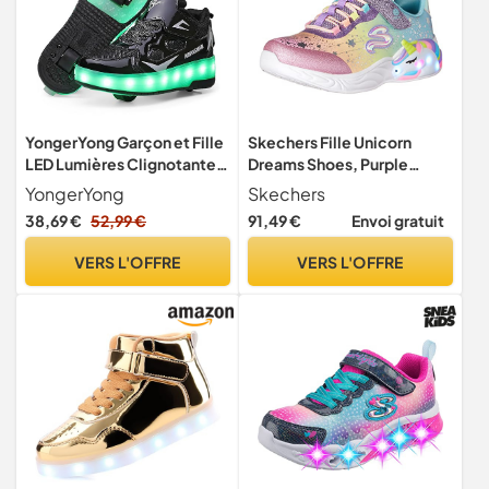
YongerYong Garçon et Fille
Skechers Fille Unicorn
LED Lumières Clignotante
Dreams Shoes, Purple
Patins à roulettes,Unique
Textile Multi Trim, 28 EU
YongerYong
Skechers
Double Rétractables Roues
38,69 €
52,99 €
91,49 €
Envoi gratuit
Rechargeables,Skateboard
ing Shoes Outdoor Sports
VERS L'OFFRE
VERS L'OFFRE
Gymnastique Sneakers