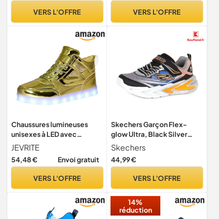
Chaussures de loisirs et de
VERS L'OFFRE
VERS L'OFFRE
fête brillantes pour
hommes et femmes, 43 EU
Chaussures lumineuses
Skechers Garçon Flex-
unisexes à LED avec
glow Ultra, Black Silver
chargement USB -
Synthetic Grey Blue Oran,
JEVRITE
Skechers
Chaussures montantes pour
27 EU
54,48 €
Envoi gratuit
44,99 €
homme et femme - Baskets
clignotantes, doré, 46 EU
VERS L'OFFRE
VERS L'OFFRE
14%
réduction