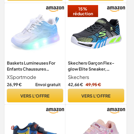
Sneakers pour Garçons et
15%
Filles Cadeau
réduction
Baskets Lumineuses For
Skechers Garçon Flex-
Enfants Chaussures
glow Elite Sneaker,
Lumineuses LED For
Schwarz A, 26 EU
XSportmode
Skechers
Garçons Et Filles
26,99 €
Envoi gratuit
42,66 €
49,95 €
Chaussures Clignotantes
Printemps Et Été
VERS L'OFFRE
VERS L'OFFRE
Chaussures De Marche
Décontractées
Antidérapantes ( Color :
blanc , Taille : 22