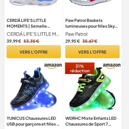
CERDÁ LIFE'S LITTLE
Paw Patrol Baskets
MOMENTS | Semelle
lumineuses pour filles Skye
Lumineuse LED pour
avec lumières clignotantes
CERDÁ LIFE'S LITTLE MOMENTS
Paw Patrol
Enfants, Eva-Sports Lights
Chaussures de sport
39,99 €
53,35 €
29,95 €
35,67 €
Paw Patrol Sportive
Escarpins Baskets LED,
rose, 28 EU
VERS L'OFFRE
VERS L'OFFRE
31%
réduction
YUNICUS Chaussures LED
WDRHC Mixte Enfants LED
USB pour garçons et filles -
Chaussures de Sport 7