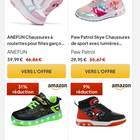
ANEFUN Chaussures à
Paw Patrol Skye Chaussures
roulettes pour filles garçons
de sport avec lumières
enfants avec roues
clignotantes pour filles,
ANEFUN
Paw Patrol
amovibles avant et arrière,
baskets à LED, rose, 24 EU
39,99 €
46,86 €
29,95 €
35,67 €
patins à roulettes doubles,
baskets à la mode avec
VERS L'OFFRE
VERS L'OFFRE
roues, 34 EU
31%
9%
réduction
réduction