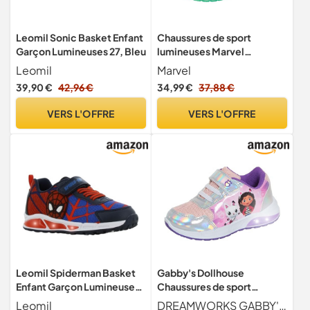
Leomil Sonic Basket Enfant
Chaussures de sport
Garçon Lumineuses 27, Bleu
lumineuses Marvel
Incroyable Hulk pour
Leomil
Marvel
garçons, Avengers,
39,90 €
42,96 €
34,99 €
37,88 €
chaussures de skate, vert,
25 EU
VERS L'OFFRE
VERS L'OFFRE
Leomil Spiderman Basket
Gabby's Dollhouse
Enfant Garçon Lumineuses
Chaussures de sport
27, Bleu
lumineuses pour filles,
Leomil
DREAMWORKS GABBY'S DOLLHOUSE