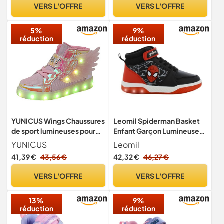
d'extérieur
VERS L'OFFRE
VERS L'OFFRE
5%
9%
réduction
réduction
YUNICUS Wings Chaussures
Leomil Spiderman Basket
de sport lumineuses pour
Enfant Garçon Lumineuses
enfants et filles - LED -
27, Noir
YUNICUS
Leomil
Chargement USB -
41,39 €
43,56 €
42,32 €
46,27 €
Chaussures lumineuses
clignotantes - Baskets
VERS L'OFFRE
VERS L'OFFRE
montantes pour Halloween,
Noël, anniversaire, Rose, 37
13%
9%
EU
réduction
réduction