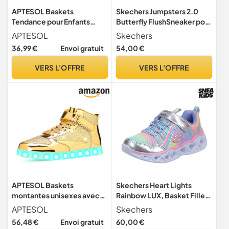
APTESOL Baskets
Skechers Jumpsters 2.0
Tendance pour Enfants
Butterfly FlushSneaker pour
avec lumières LED,
Fille, Maille synthétique
APTESOL
Skechers
Chaussures de Sport
Bleu Marine, 37 EU
36,99 €
Envoi gratuit
54,00 €
Clignotantes
Rechargeables pour
VERS L'OFFRE
VERS L'OFFRE
garçons et Filles[Or, 32]
APTESOL Baskets
Skechers Heart Lights
montantes unisexes avec
Rainbow LUX, Basket Fille,
aspect métal miroir et
Argenté, 34 EU
APTESOL
Skechers
détails scintillants -
56,48 €
Envoi gratuit
60,00 €
Fermeture Velcro réglable -