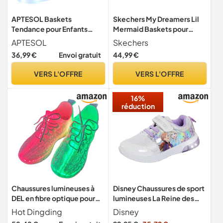
APTESOL Baskets
Skechers My Dreamers Lil
Tendance pour Enfants
Mermaid Baskets pour
avec lumières LED,
garçon et Fille Bleu
APTESOL
Skechers
Chaussures de Sport
Pointure 42
36,99 €
Envoi gratuit
44,99 €
Clignotantes
Rechargeables pour
VERS L'OFFRE
VERS L'OFFRE
garçons et Filles[Blanc, 32]
16%
réduction
Chaussures lumineuses à
Disney Chaussures de sport
DEL en fibre optique pour
lumineuses La Reine des
homme et femme - Baskets
Neiges 2 pour filles avec
Hot Dingding
Disney
lumineuses pour festivals,
Elsa et Anna - Baskets pour