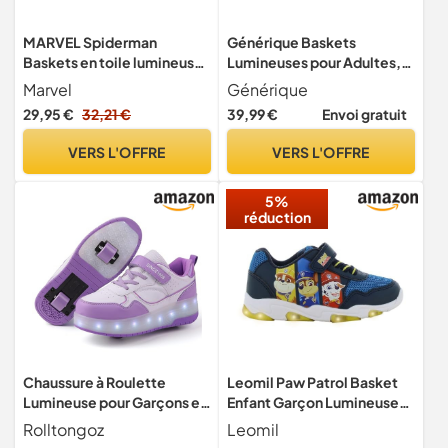
MARVEL Spiderman
Générique Baskets
Baskets en toile lumineuses
Lumineuses pour Adultes,
pour garçons avec lumières
Baskets LED pour Homme
Marvel
Générique
clignotantes, noir/gris, 31
Femme, Chargeur USB,
29,95 €
32,21 €
39,99 €
Envoi gratuit
EU
Chaussures Clignotantes
Xmas
VERS L'OFFRE
VERS L'OFFRE
5%
réduction
Chaussure à Roulette
Leomil Paw Patrol Basket
Lumineuse pour Garçons et
Enfant Garçon Lumineuses
Filles - Basket Enfant
24, Bleu
Rolltongoz
Leomil
Retractable Créative pour