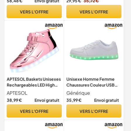
58,48 €
Envoi gratuit
29,95 €
35,72 €
fêtes de Noël, danse,
enfants avec lumières
chargement USB, baskets
clignotantes, Argenté., 10
VERS L'OFFRE
VERS L'OFFRE
lumineuses clignotantes,
UK Child
blanc, 36 1/3 EU
APTESOL Baskets Unisexes
Unisexe Homme Femme
Rechargeables LED High
Chaussures Couleur USB
Top Femmes Hommes
Charge LED Lumière
APTESOL
Générique
Chaussures de Sport [Rose,
Lumineux Clignotantes
38,99 €
Envoi gratuit
35,99 €
Envoi gratuit
EU 41]
Sneakers de Sports Baskets
Mode Adultes
VERS L'OFFRE
VERS L'OFFRE