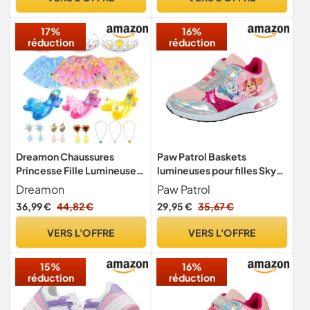
Basses Marche Fitness
Shoes
17%
16%
réduction
réduction
Dreamon Chaussures
Paw Patrol Baskets
Princesse Fille Lumineuses,
lumineuses pour filles Skye
Deguisement Princesse
Chaussures de sport à
Dreamon
Paw Patrol
Fille Lumineux Robe
lumières clignotantes
36,99 €
44,82 €
29,95 €
35,67 €
Princesse Fille pour 3 4 5 6
Baskets LED, rose, 25 EU
Ans Enfants Cadeaux
VERS L'OFFRE
VERS L'OFFRE
d'halloween Et de Noël
15%
16%
réduction
réduction